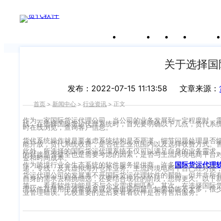
新闻中心
关于沃行
产品
价格
客户案
我们前行的脚步 从未停止
申请试用
产
品介绍视
频
关于选择国
发布：2022-07-15 11:13:58
文章来源：
首页
>
新闻中心
>
行业资讯
>
正文
作为一家国际货运代理公司，当公司的业务发展到一定程度时，
线，在选择国际货运代理系统时，首先要明确以下几点，货代系
时在线浏览，查询客户信息。
货代系统操作就是要考虑系统结构是否严谨，细节问题处理是否
能开放，货代系统收费，是否在企业范围内以及选择收费方式。
此外，所选择的国际货运代理系统不仅可以满足自身的业务需求
的对接是否健全也是需要考虑的因素，是否与主流跨境电商平台
金和时间成本。
作为跨境行业全生态系统的软件服务提供商，许多
国际货运代理
递，专线，及其虚拟海外仓库业务。主流跨境电商平台已经对接
货运代理公司的发展离不开国际货运代理软件的帮助，但并非所
自身的需求去精挑细选，还要结合现在的阶段，想得更久。以下
第一，看看软件功能是否与企业需求相匹配。其次，在选择国际
理软件在使用中通常或多或少会出现问题。如果功能不太多，很
业管理错误。比较重要的是后要看看软件是否有售后服务。