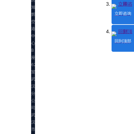
旭
立即咨询
辉
空
港
中
回到顶部
心
B
座
623
室
武
汉
分
公
司：
武
汉
市