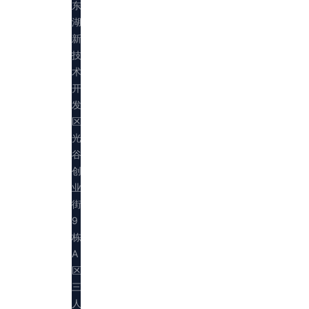
东
湖
新
技
术
开
发
区
光
谷
创
业
街
9
栋
A
区
三
人