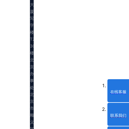
大
厦
写
字
楼
T2
30
楼
北
京
办
事
处：
在线客服
北
京
市
顺
联系我们
义
区