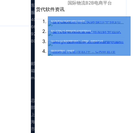
国际物流B2B电商平台
客
货代软件资讯
服：
400-
货代系统逐渐在实际操作中得到广泛的应用
665-
货代公司系统介绍-帮助财务团队监控和管理现金流
9211（转
808）
CargoWare迄今最强的预警功能来了！业务再多，也能轻松不出错
国际货代管理软件：CRM管理
邮
箱：
marketing@walltechsystem.cn
总
部：
上
海
市