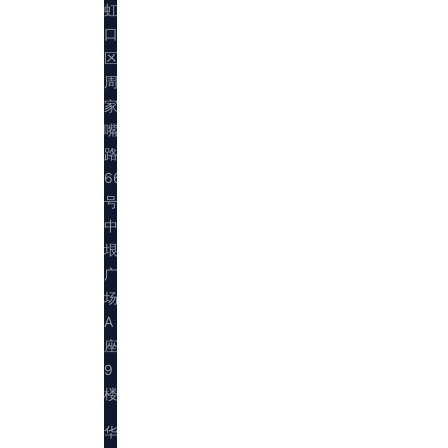
虹
口
区
周
家
嘴
路
669
号
中
垠
广
场
A
座
9
楼
华