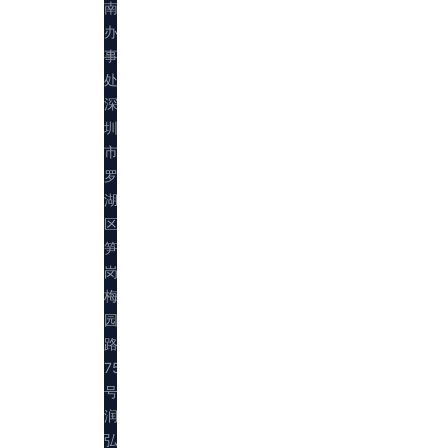
南
办
事
处：
深
圳
市
罗
湖
区
笋
岗
梅
园
路
75
号
润
弘