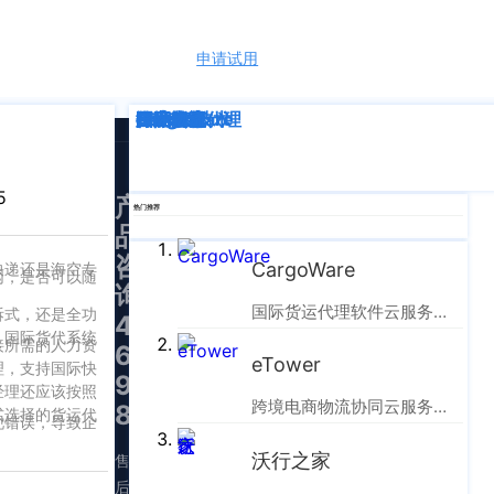
申请试用
语言
深度解析
企业动态
行业资讯
eTower
CargoWare
跨境电商
国际货运代理
SaaS云技术
国际物流
5
产
热门推荐
品
咨
CargoWare
快递还是海空专
网，是否可以随
询：
国际货运代理软件云服务平台
拆式，还是全功
400-
，国际货代系统
接所需的人力资
665-
eTower
理，支持国际快
9211（转
经理还应该按照
跨境电商物流协同云服务平台
830）
式选择的货运代
现错误，导致企
沃行之家
售
后