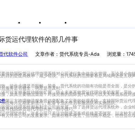
例
新闻资讯
支持中心
运价与货盘
我的账户
际货运代理软件的那几件事
货代软件公司
文章作者：货代系统专员-Ada
浏览量：174
需要借助国际货运代理管理系统对公司进行集中信息化管理。无论是小包
统的目的是提高效率，减少错误。货代系统的范围要看是局域网还是互联
细致，操作步骤是否顺畅、简单。货代系统的功能有功能是否全面，是分
售后服务是否健全，响应是否及时。
，还可以支持系统功能的扩展，防止未来其他货运代理业务的发展。另外
对接，及其主要物流渠道？对接完善的国际货代系统可以大大降低系统对
软件
第三方跨境物流服务提供商配备了完善的处理系统，支持国际货运代
，系统每月定期更新迭代，配备专业的售后客服团队和实施团队。
有的货运代理系统都有利于公司的发展。除了选择货运代理系统外，企业
就是寻找国际货运代理软件的一些小技巧。
货运代理软件时，许多公司只关注功能是否多或价格是否便宜。以这种方
少有人符合公司的发展要求。如果价格不便宜，但功能不稳定，往往会出