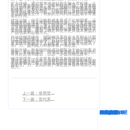
扩大存储：通过简单地评估和实施仓库程序，公
客
司可以有效地存储、运输和移动产品。这需要称
职且训练有素的仓库员工、战略排序和垂直存储
CargoWareFBA
行
的使用，以充分利用可行的空间。可以利用仓库
管理系统来优化流程。仔细分析订单模式以确保
服：
产品的快速交付，有效的空间利用也起着非常重
要的作用。
CargoWareB2B
信
400-
优化运输：由于运输和成本是成正比的因素，运
输成本的上涨直接影响到物流业。为了更大限度
地降低运输成本，每个物流公司都应该分析每一
665-
息
微信小程序
个可能增加或减少成本的因素。运输管理软件模
块非常有用。规划每条装载和运送路线可确保卡
车始终满载。最后，确定和使用更具成本效益的
产品包装和运输方式。
9211（转
技
BI大数据分析
自动化物流操作：国际物流系统在仓库和会计部
门之间进行通信，同样它们允许客户访问他们的
808）
货物跟踪和批准管理。自动化简化了整个流程，
更大限度地减少了人员配置，更大限度地提高了
术
生产力、盈利能力和整体客户满意度。
跨境电商
鼓励反馈：所有组织的成功都取决于他们的客户
体验，要取得成功，请仔细考虑和分析客户的所
有
有良好反馈和建议，以进一步提高物流效率。
物流管理是一个非常复杂和具有挑战性的过程，
通过实施上述策略可以帮助您即兴发挥和简化您
限
邮
的所有物流过程。物流规划的改进将直接导致更
eTower 小包系
高的生产力、更高的客户满意度并最终增加公司
收入。
箱：
公
统
marketing@wall
司
eTower 头程/
版
海外仓系统
上一篇：使用货代信息系统的明显优点主要有以下几点
权
总
下一篇：货代系统是物流行业在效率和成本节约方面实现巨大飞跃的关键
所
CargoWareX
部：
上
深度解析
企业动态
行业资讯
eTower
CargoWare
跨境电商
国际货运代理
SaaS云技术
国际物流
有
新闻中心
海
沪
市