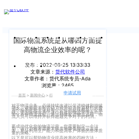
新闻中心
我们前行的脚步 从未停止
申请试用
产
品介绍视
频
关于沃行
产品
价格
客户案例
新闻资讯
支持中心
国际物流系统是从哪四方面提
高物流企业效率的呢？
关于我们
Copyright
产
©
发布：2022-08-25 13:33:33
公司介绍
品
运价与货盘
我的账户
文章来源：
货代软件公司
咨
2020
文章作者：货代系统专员-Ada
渠道代理人计划
询：
WallTech.
浏览量：2465
400-
All
申请试用
语言
加入我们
首页
>
新闻中心
>
行业资讯
>
正文
665-
Rights
对于物流业务，必须持续改进以促进稳健和持续
9211（转
增长。诸如能源对劳动力或劳动力对原材料的费
沃行产品
用价格的意外上涨对每个公司的底线都是一个挑
Reserved.
战。使国际物流系统进行有效的物流管理有助于
简化所有物流流程。通过稍微改进物流流程，物
830）
流人员可以维持并获得超越竞争对手的利润。
上
国际货代
要成功优化您的物流运营，您需要制定一个计
划，该计划将考虑更大限度地降低物流运营成
售
海
本、充分利用生产能力和提高客户体验的整体质
量的策略。
后
CargoWare
以下是可以帮助物流业提高效率的四种方法：
沃