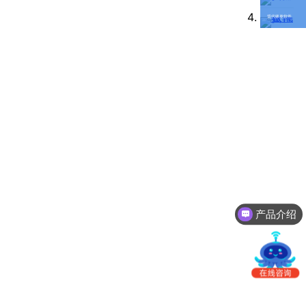
南
更新日志
货代账单软件
办
事
我的账户
处：
深
CargoWare
圳
市
eTower
罗
湖
沃行之家
区
笋
岗
梅
产品介绍
园
系统收费
路
75
号
润
弘