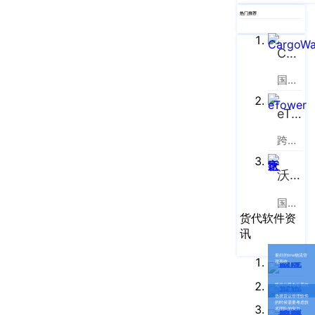
企业新闻
ICP
虹
热门推荐
备
口
产品功能
区
14001465
CargoWare
周
号-2
行业资讯
家
国际货运代理软件云服务平台
网
嘴
客户案例
站
路
eTower
669
地
CargoWare
跨境电商物流协同云服务平台
号
图
中
eTower
沃行之家
垠
沪
广
支持中心
公
国际物流B2B电商平台
场
货代软件资
网
新手指南
A
讯
安
座
最好的tms物流管
培训视频
9
备
理系统
楼
31011002002106
货代公司办公系统
FAQ
选择货运管理软件
华
的时候需要考虑技
号
术团队的实力