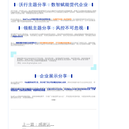
沃行主题分享：数智赋能货代企业
客
CargoWareFBA
行
服：
沃行信息（WallTech）是业界领先的跨境物流SaaS云服务平台研发和运营服务商，构建了以国际货代物流云服务
CargoWare，和跨境电商物流协同云服务eTower两大平台为基础的云服务产品矩阵，赋能传统中国国际物流企
业数字化改造升级，有效提高业务运行效率。
CargoWareB2B
信
400-
此次分享会上，
WallTech
华南区事业部总经理朱强
以
《从数字化到一站式协同》
为主题和现场嘉宾分享沃行十
二年来的数字化理念及实践。沃行致力于在数字化服务的基础上，将各项服务整合到一套平台上，以平台的数据
为依托，数字化协同发挥作用，真正实现互联互通。
665-
息
微信小程序
领航主题分享：风控不可忽视
9211（转
技
BI大数据分析
货代数字化是大势所趋，在传统货代企业数智化转型过程中，面对潜在的风险较多，例如货物途中遭盗窃损坏/火
灾/落水、客户拒付运费、目的港无人提货、代理过错赔偿纠纷等等。货代为企业经营和发展考虑，应当建立相应
的
风险防控体系
。
808）
术
会上，
领航国际华南区总经理朱月
围绕
货代数智化转型时，不可忽略的风控要点
等方面做了精彩分享。领航国际
作为物流企业的风险管控专家，目前已为超过13000家企业提供全面的风险管理服务，助力企业降本增效，让物
流企业经营更省心。
跨境电商
有
领航国际成立18年来专注于货运险、货代责任险、跨境电商FBA保险、物流责任险、集装箱险服
限
务领域，并携手骏日科技提供航运资质代办及数据通道发送服务，涵盖FMC资质办理、
邮
AMS/ISF/ACI/AFR及上海港等预配舱单、VGM发送。
eTower 小包系
网址: www.linghangbao.com
箱：
公
统
marketing@wall
企业展示分享
司
eTower 头程/
在企业展示环节，
与会嘉宾各抒己见，并介绍了其公司的概况及核心业务，
期待后续能与多方企业深化交流，寻
求共赢合作。
版
感谢与会嘉宾对此次活动的大力支持，WallTech将不定期开展沙龙、圆桌会议、发布会等行业活动，
不仅用先进
海外仓系统
的数字化解决方案支撑物流企业的转型和发展，也通过举办行业活动，促进物流从业者们面对面深度交流，
打破
信息壁垒，交换优质的商机、资源和知识经验，
依托行业生态圈的力量，共同进步、互惠共赢。
权
总
WallTech期待和领航国际、深跨协继续携手，引领广大物流商“走出去”，开拓更多资源对接，与更多跨界企业碰
撞出新的火花，共谋发展机会。
- END -
所
CargoWareX
部：
上
有
新闻中心
海
沪
上一篇：感谢认可！WallTech上榜2022年上海市“专精特新”企业名单
市