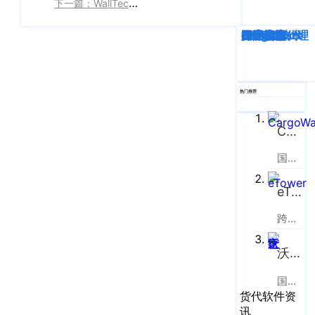
企业新闻
ICP
下一篇：WallTech亮相第三届中国（东疆）航运产业周，荣获多项荣誉
虹
备
口
产品功能
深度解析
企业动态
行业资讯
eTower
CargoWare
跨境电商
国际货运代理
SaaS云技术
国际物流
区
14001465
周
号-2
行业资讯
家
网
嘴
热门推荐
客户案例
站
路
669
地
CargoWare
CargoWare
号
图
国际货运代理软件云服务平台
中
eTower
垠
沪
eTower
广
支持中心
公
场
跨境电商物流协同云服务平台
网
新手指南
A
安
座
沃行之家
培训视频
9
备
楼
国际物流B2B电商平台
31011002002106
FAQ
货代软件资
华
号
讯