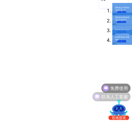
南
更新日志
国际货运代理系统
办
合规管理介绍
事
我的账户
国际货运系统如何
优化业务流程？
处：
深
CargoWare
国际物流集运系统
FBA头程管理系统
圳
如何降低海关查验
风险
市
eTower
罗
湖
沃行之家
区
笋
岗
免费使用
梅
园
联系人工客服
路
75
号
润
弘