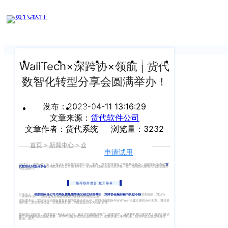
新闻中心
我们前行的脚步 从未停止
申请试用
产
品介绍视
频
关于沃行
产品
价格
客户案例
新闻资讯
支持中心
WallTech×深跨协×领航 | 货代
数智化转型分享会圆满举办！
关于我们
Copyright
产
©
发布：2023-04-11 13:16:29
公司介绍
品
运价与货盘
我的账户
文章来源：
货代软件公司
咨
2020
文章作者：货代系统
浏览量：3232
渠道代理人计划
询：
WallTech.
首页
>
新闻中心
>
企业新闻
>
正文
400-
All
申请试用
语言
加入我们
665-
Rights
4月11日，由WallTech（上海沃行信息技术有限公司）主办，深圳市跨境电子商务协会协办，领航国际承办的
货
代数智化转型分享会
在领航深圳分公司圆满举行。来自各行业的企业代表齐聚一堂，围绕货代数智化转型话题共
同交流探讨。
9211（转
沃行产品
Reserved.
领导致辞发言 拉开序幕
830）
分享会上，
领航国际母公司华商纵横集团华南区副总经理谭杉、深跨协金融部秘书长赵小娟
发表致辞，对沃行
上
（WallTech）、深跨协及其他企业代表的到来表示热烈欢迎。
国际货代
谭经理表示，深跨协与华商纵横是长期的战略合作伙伴，同时领航国际与WallTech已建立密切合作关系，通过资
源对接，发挥各自优势，实现系统打通，为彼此提供全方位的支持。
售
海
赵秘书长则指出，深跨协是5A级社会组织，在全球范围内具有广泛的影响力。深跨协长期以来致力于引领和推动
整个跨境电商生态圈的发展，帮助中国更多优质企业跨出国门，把握快速出海的机遇，推动中国企业走得更稳、
更远、更久。
后
CargoWare
沃