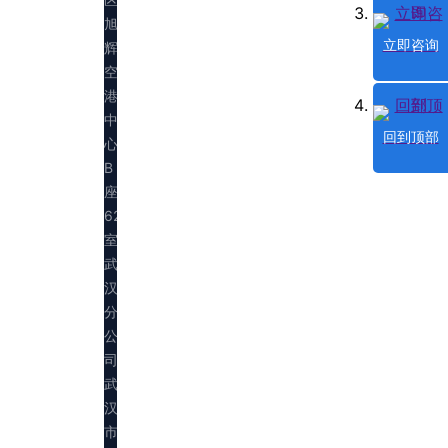
旭
立即咨询
辉
空
港
中
回到顶部
心
B
座
623
室
武
汉
分
公
司：
武
汉
市