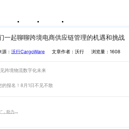
例
新闻资讯
支持中心
运价与货盘
我的账户
袖们一起聊聊跨境电商供应链管理的机遇和挑战
来源：
沃行CargoWare
文章作者：沃行
浏览量：1608
见跨境物流数字化未来
您的报名！8月1日不见不散
上一篇：沃案例 | 民航快递×CargoWare：打造“超级协同链”，助力航空物流高质量发展