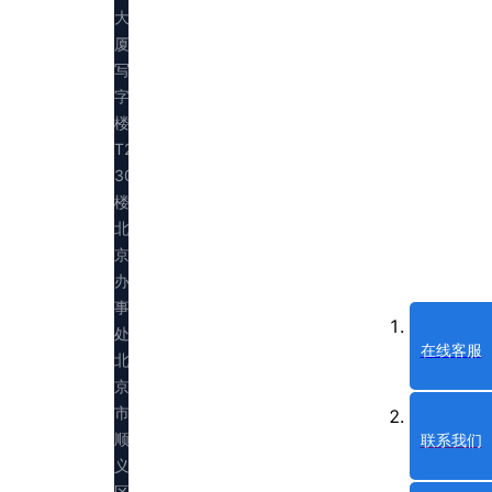
大
厦
写
字
楼
T2
30
楼
北
京
办
事
处：
在线客服
北
京
市
顺
联系我们
义
区