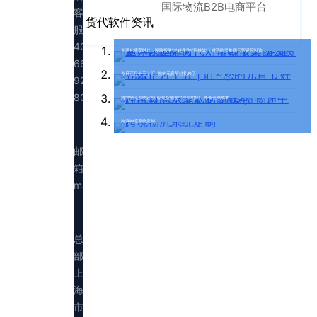
国际物流B2B电商平台
客
货代软件资讯
服：
400-
全球化博弈时代，聊聊报关“老难题”与“新挑战” | 对话欧坚集团云贸通苏以迪
665-
今日正月十五 | 叮~您的元宵节好礼来了
9211（转
808）
跨境物流系统定制-缩短货物途中停留时间，降低仓储成本
跨境物流系统定制
邮
箱：
marketing@walltechsystem.cn
总
部：
上
海
市