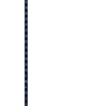
东
湖
新
技
术
开
发
区
光
谷
创
业
街
9
栋
A
区
三
人