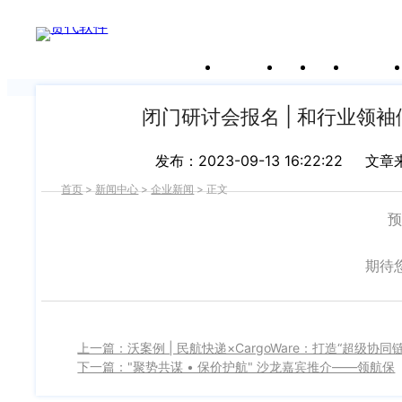
新闻中心
关于沃行
产品
价格
客户案
我们前行的脚步 从未停止
申请试用
产
品介绍视
频
闭门研讨会报名 | 和行业领
发布：2023-09-13 16:22:22
文章
首页
>
新闻中心
>
企业新闻
>
正文
预
期待
下一篇："聚势共谋 • 保价护航" 沙龙嘉宾推介——领航保