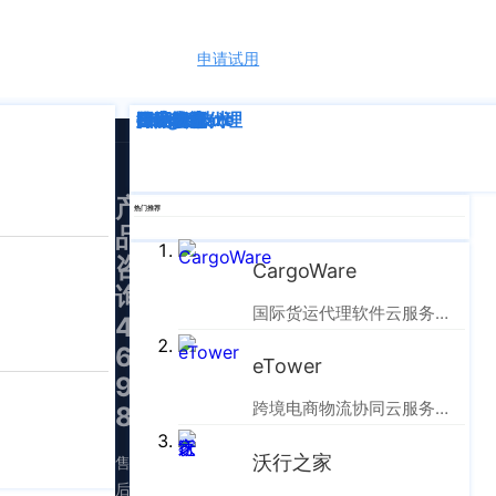
申请试用
语言
深度解析
企业动态
行业资讯
eTower
CargoWare
跨境电商
国际货运代理
SaaS云技术
国际物流
产
热门推荐
品
咨
CargoWare
询：
国际货运代理软件云服务平台
400-
665-
eTower
9211（转
跨境电商物流协同云服务平台
830）
沃行之家
售
后