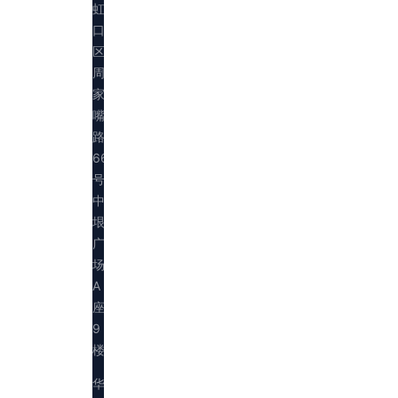
虹
口
区
周
家
嘴
路
669
号
中
垠
广
场
A
座
9
楼
华