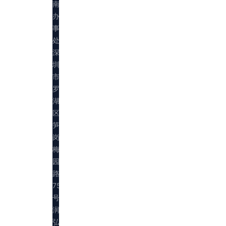
南
办
事
处：
深
圳
市
罗
湖
区
笋
岗
梅
园
路
75
号
润
弘