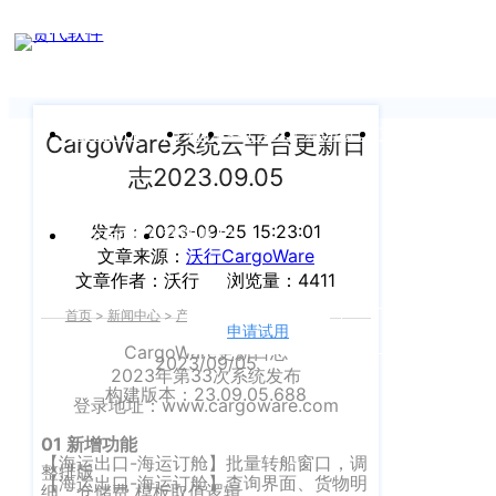
新闻中心
我们前行的脚步 从未停止
申请试用
产
品介绍视
频
关于沃行
产品
价格
客户案例
新闻资讯
支持中心
CargoWare系统云平台更新日
志2023.09.05
关于我们
Copyright
产
©
发布：2023-09-25 15:23:01
公司介绍
品
运价与货盘
我的账户
文章来源：
沃行CargoWare
咨
2020
文章作者：沃行
浏览量：4411
渠道代理人计划
询：
WallTech.
首页
>
新闻中心
>
产品功能
>
正文
400-
All
申请试用
语言
加入我们
665-
CargoWare更新日志
2023/09/05
Rights
2023年第33次系统发布
9211（转
沃行产品
构建版本：23.09.05.688
Reserved.
登录地址：www.cargoware.com
830）
上
国际货代
01 新增功能
【海运出口-海运订舱】批量转船窗口，调
售
海
整排版
【海运出口-海运订舱】查询界面、货物明
后
CargoWare
细：仓储费 模板取值逻辑
沃