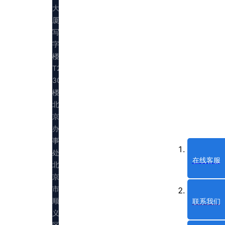
大
厦
写
字
楼
T2
30
楼
北
京
办
事
处：
在线客服
北
京
市
顺
联系我们
义
区