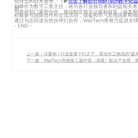
化转型的技术需求。（►
点击了解部分WallTech数字化
刘峰作为数字工委主任，将与各行业领导者和利益相关者
用；
与政府部门紧密合作，推动制定相关法规和政策（涵盖网
积极参与国际合作和交流活动，借鉴和学习其他国家和地
通过与志同道合的伙伴们合作，WallTech将努力促
- END -
上一篇：沃案例 I 行业发展下行之下，茗佳化工物流的“破