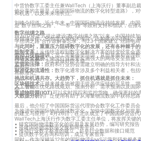
中货协数字工委主任兼WallTech（上海沃行）董事副
他分享的主题是《中国国际物流的数字化转型道路》，对
和机遇，以及未来增长点。
刘峰介绍道，近十年来，中国国际物流业持续发展。中国
是“数字丝绸之路”、“一带一路”等政府支持和倡议，在
数字丝绸之路
自2017年正式提出建设“数字丝绸之路”以来，中国持
沿领域合作。它包含大量技术项目，比如建设5G基站、铺
字丝绸之路”合作谅解备忘录，与23个国家建立“丝路电
与此同时，重重压力阻碍数字化的发展，还有各种棘手的
抵制变革：
从传统流程到数字化解决方案的转变经常会遇
劳动力技能培训：
员工需要接受培训，从而掌握和管理数
网络安全威胁：
物流行业需要实施强大的网络安全措施，
或系统中断，为企业做好防火墙。
监管和法律：
政府和行业协会需建立明确的指导方针和法
的利益。
标准化和流通性：
数字化通常涉及多个利益相关者，包括
和标准化。
挑战和机遇共存。大趋势下，抓住机遇就是抓住未来：
区块链技术
正越来越多地被用于提高供应链的可见性，增
人工智能
在优化路线规划、预测分析、需求预测以及国际
间。
集成物联网(IOT)
可以实时跟踪和监控货物，确保更好的
大数据分析
的广泛使用有助于从海量物流数据中获得思路
最后，他介绍了中国国际货运代理协会数字化工作委员会（CIFA
为推进中国国际物流领域数字化，加快中国数字化与世界
的建立与应用，4月26日，在北京成立了中国国际货运
WallTech上海沃行作为数字工委主任单位，将发挥
• 研究国际物流数字化的应用及发展趋势，编写研究报告
• 搭建国际物流数据交换和商务平台
• 推动行业数字标准的建立，起草行业数据和接口规范
• 提供数字化咨询和培训，成立专家智库
同时，作为深耕近12年的国际物流SaaS运营和研发服务