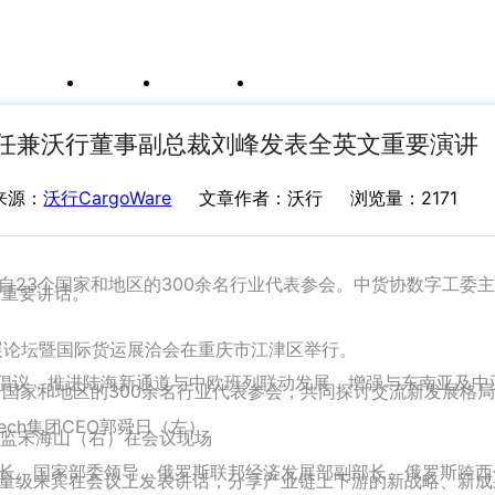
例
新闻资讯
支持中心
运价与货盘
我的账户
主任兼沃行董事副总裁刘峰发表全英文重要演讲
来源：
沃行CargoWare
文章作者：沃行
浏览量：2171
自23个国家和地区的300余名行业代表参会。中货协数字工委
文重要讲话。
发展论坛暨国际货运展洽会在重庆市江津区举行。
路”倡议，推进陆海新通道与中欧班列联动发展，增强与东南亚及
个国家和地区的300余名行业代表参会，共同探讨交流新发展格
lTech集团CEO郭舜日（左）
监宋海山（右）在会议现场
长、国家部委领导、俄罗斯联邦经济发展部副部长、俄罗斯跨西
量级来宾在会议上发表讲话，分享产业链上下游的新战略、新成