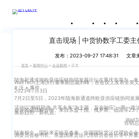
新闻中心
关于沃行
产品
价格
客户案
我们前行的脚步 从未停止
申请试用
产
品介绍视
频
直击现场 | 中货协数字工委
发布：2023-09-27 17:48:31
文章
首页
>
新闻中心
>
企业新闻
>
正文
陆海新通道跨欧亚供应链协同发展论坛在重庆市举办，来
WallTech上海沃行董事副总裁刘峰，在会议上发表全英
# 沃 • 事件
2023年7月3日
7月2日至5日，2023年陆海新通道跨欧亚供应链协同
活动以“畅联陆海 共享未来”为主题，旨在响应“一带一
企业间的战略合作。来自东盟十国、俄罗斯、德国等23
展新趋势、新机遇。
Wal
营销总
陆海相会，国际来宾纷至沓来。中国国际货运代理协会会
调委员会秘书长、东盟国家货运代理联合会会长等中外重