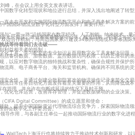
总裁刘峰，在会议上用全英文发表讲话。
中国数字化转型现状和地位进行总结，并深入浅出地阐述了转型
一直走在开发和实施国际物流数字平台和电子商务解决方案的前
推动中国国际物流业数字化转型方面发挥了重要作用。
续加强与“一带一路”沿线国家在数字经济、人工智能、纳米技术、
设光纤电缆、建设和装备数据中心等。截至目前，中国已与17个
商”双边合作机制，与周边国家累计建设34条跨境陆缆和多条国际
挑战等待着我们去击破——
到利益相关者的抵制；
字化工具，学习配套的专业知识从而用数字化工具来解决问题；
包括备份数据、加密数据、监控数据访问权限，以防止潜在的泄
规，以应对数字物流的独特挑战和复杂性，确保合规性并保护所
物流商、电子商务平台、海关和监管机构。确保跨不同系统的灵
强安全性，并通过创建分散和防篡改的物流操作记录来简化交易
物流日常任务自动化方面发挥着至关重要的作用，从而降低成本
库存管理，并允许在中断或延误的情况下及时干预。
，优化仓库运营，改善库存管理，并促进数据驱动的企业决策。
 Dgital Committee）的成立愿景和使命：
接轨，提升中国国际货运代理物流综合竞争力，探索国际物流领
代理协会数字化工作委员会。
关键的领导作用，与各副主任单位一起推动国际物流行业的数字化进
商，WallTech上海沃行也将持续致力于推动技术创新和研发，