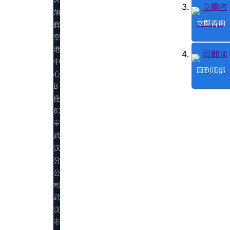
旭
立即咨询
辉
空
港
中
回到顶部
心
B
座
623
室
武
汉
分
公
司：
武
汉
市