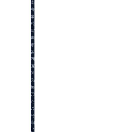
南
办
事
处：
深
圳
市
罗
湖
区
笋
岗
梅
园
路
75
号
润
弘