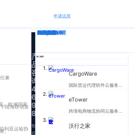
申请试用
语言
深度解析
企业动态
行业资讯
eTower
CargoWare
跨境电商
国际货运代理
SaaS云技术
国际物流
产
热门推荐
品
咨
CargoWare
主任兼
询：
国际货运代理软件云服务平台
400-
665-
eTower
9211（转
中亚、欧洲国家
局下陆海联动发
跨境电商物流协同云服务平台
830）
沃行之家
售
伯利亚运输协
果。
后