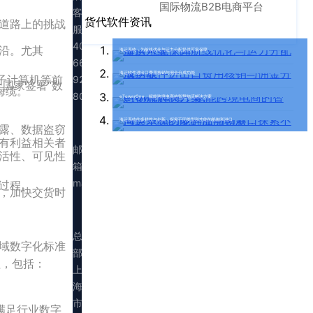
国际物流B2B电商平台
客
货代软件资讯
道路上的挑战
服：
400-
沿。尤其
海运系统：为航线优化与运力分配提供可靠保障
665-
海运软件进出口费用核销与佣金分成功能
量子计算机等前
9211（转
国家签署“数
海缆。
808）
eTowerOne：赋能跨境电商的智慧物流解决方案
海运系统的多样性与创新：探索不同类型和功能的船舶和港口
露、数据盗窃
有利益相关者
邮
活性、可见性
箱：
marketing@walltechsystem.cn
过程。
，加快交货时
总
域数字化标准
部：
程，包括：
上
海
市
以满足行业数字