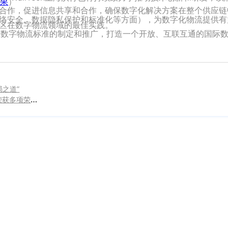
成果
）
合作，促进信息共享和合作，确保数字化解决方案在整个供应链
络安全、数据隐私保护和标准化等方面），为数字化物流提供有
区在数字物流领域的最佳实践。
进全球数字物流标准的制定和推广，打造一个开放、互联互通的国际
局之道”
下一篇：WallTech亮相第三届中国（东疆）航运产业周，荣获多项荣誉