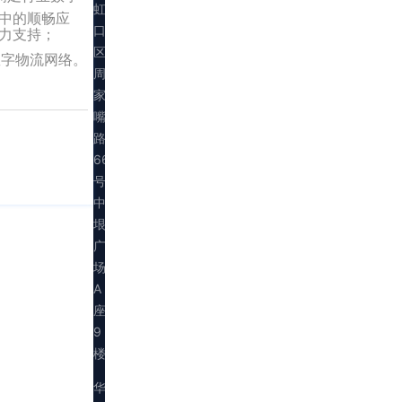
虹
中的顺畅应
口
力支持；
区
数字物流网络。
周
家
嘴
路
669
号
中
垠
广
场
A
座
9
楼
华