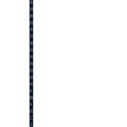
东
湖
新
技
术
开
发
区
光
谷
创
业
街
9
栋
A
区
三
人