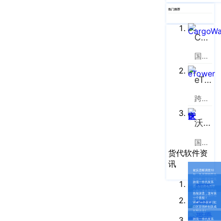
企业新闻
ICP
虹
热门推荐
备
口
产品功能
区
14001465
CargoWare
周
号-2
行业资讯
家
国际货运代理软件云服务平台
网
嘴
客户案例
站
路
eTower
669
地
CargoWare
跨境电商物流协同云服务平台
号
图
中
eTower
沃行之家
垠
沪
广
支持中心
公
国际物流B2B电商平台
场
货代软件资
网
新手指南
A
讯
安
座
被反垄断调查10
年，九大班轮巨头
却为何一直安然无
培训视频
9
跨境一件代发系
备
恙？
统-自动将电商平
台的订单信息同步
楼
热辣滚烫，龙年第
至供应商或海外仓
31011002002106
一个喜报！
库
WallTech获评 ⌈虹
FAQ
口区百强科创及成
华
长型企业⌋
号
跨境一件代发系