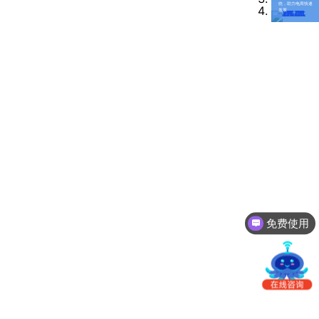
南
统，助力电商快速
更新日志
发展
办
事
我的账户
处：
深
CargoWare
圳
市
eTower
罗
湖
沃行之家
区
笋
岗
梅
免费使用
园
联系人工客服
路
75
号
润
弘