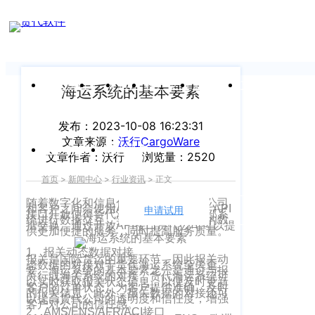
新闻中心
我们前行的脚步 从未停止
申请试用
产
品介绍视
频
关于沃行
产品
价格
客户案例
新闻资讯
支持中心
海运系统的基本要素
关于我们
Copyright
发布：2023-10-08 16:23:31
产
文章来源：
沃行CargoWare
©
公司介绍
品
运价与货盘
我的账户
文章作者：沃行
浏览量：2520
咨
2020
首页
>
新闻中心
>
行业资讯
>
正文
渠道代理人计划
询：
WallTech.
随着数字化和信息化的发展许多货代公司
400-
和客户之间会使用API进行数据交换。API
All
申请试用
语言
加入我们
接口开放使得货代海运系统能够与外部系
统进行数据交互，实现自动化和高效的数
665-
据交换。通过开放API接口货代公司可以提
Rights
供更加便捷的服务，同时提高服务质量。
9211（转
沃行产品
Reserved.
1、报关动态数据对接
报关是国际货运的重要环节，因此报关动
830）
态数据的对接对于货代海运系统至关重
要。海运系统的基本要素之一是通过与报
上
国际货代
关行或海关系统的对接，货代海运系统可
以实时获取报关状态信息，以便及时更新
客户的订单状态，为客户提供准确、及时
的报关信息。此外，报关数据的对接还可
售
海
以提高货代公司的透明度和信任度，增强
客户对公司的信任感。
后
CargoWare
2、AMS/ENS/AFR/ACI接口
沃