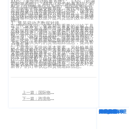
AMS（美国自动舱单系统）、ENS（欧洲
新舱单系统）、AFR（反恐舱单系统）和
客
ACI（自动舱单信息系统）是国际海运中
CargoWareFBA
行
常用的电子数据交换系统。货代海运系统
应当具备与这些系统的接口功能，以便实
服：
现数据的自动交换和合规性验证。通过与
这些接口的对接货代公司可以快速、准确
CargoWareB2B
信
地传输和接收数据并提高货运的效率和准
400-
确性。
3、集装箱动态数据对接
665-
息
微信小程序
在货代业务中，集装箱是重要的运输工具
之一。货代海运系统应当具备与集装箱动
态数据对接的功能，以便实时获取集装箱
9211（转
的状态信息。通过与集装箱公司的接口对
技
BI大数据分析
接，货代公司可以追踪和控制集装箱的使
用情况，确保货物按时、按质送达目的
808）
地。此外，集装箱动态数据的对接还可以
为客户提供实时的货物追踪信息，提高客
术
户满意度。
以上是海运系统的基本要素，另外舱单是
跨境电商
船公司或船代公司向海关和港口等部门提
有
交的货物装船清单。对于货代公司而言舱
单系统的对接是非常必要的。货代海运系
统应当能够将客户订单信息与舱单信息进
行比对和匹配，确保货物的准确装载和运
限
邮
输。此外舱单系统的对接还可以为货代公
eTower 小包系
司提供装船计划的准确信息，以便及时更
新客户的订单状态和货物追踪信息。‍
箱：
公
统
marketing@wall
司
eTower 头程/
版
海外仓系统
上一篇：国际物流管理系统
权
总
下一篇：跨境电商TMS系统
所
CargoWareX
部：
上
深度解析
企业动态
行业资讯
eTower
CargoWare
跨境电商
国际货运代理
SaaS云技术
国际物流
有
新闻中心
海
沪
市