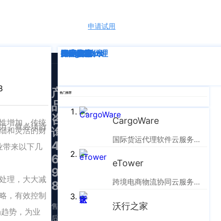
申请试用
语言
深度解析
企业动态
行业资讯
eTower
CargoWare
跨境电商
国际货运代理
SaaS云技术
国际物流
8
产
热门推荐
品
咨
CargoWare
性增加，传统
力，就必须适
询：
细和灵活的财
国际货运代理软件云服务平台
400-
企业带来以下几
665-
eTower
9211（转
处理，大大减
跨境电商物流协同云服务平台
830）
略，有效控制
沃行之家
售
场趋势，为业
后