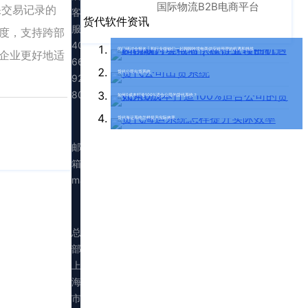
国际物流B2B电商平台
保交易记录的
客
货代软件资讯
服：
度，支持跨部
400-
闭门研讨会报名 | 和行业领袖们一起聊聊跨境电商供应链管理的机遇和挑战
企业更好地适
665-
货代公司出货系统
9211（转
808）
如何0成本打造100%适合公司的货代系统？
货代海运系统怎样提升实际效率
邮
箱：
marketing@walltechsystem.cn
总
部：
上
海
市