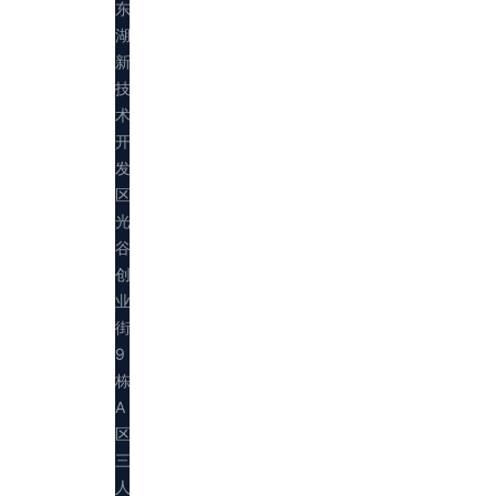
东
湖
新
技
术
开
发
区
光
谷
创
业
街
9
栋
A
区
三
人