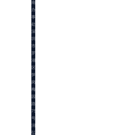
南
办
事
处：
深
圳
市
罗
湖
区
笋
岗
梅
园
路
75
号
润
弘