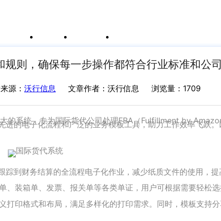
例
新闻资讯
支持中心
运价与货盘
我的账户
和规则，确保每一步操作都符合行业标准和公
章来源：
沃行信息
文章作者：沃行信息
浏览量：1709
的系统，专为国际货代公司处理FBA（Fulfillment by Amaz
过先进的电子化流程和广泛的业务模板工具，助力工作效率飞跃。
、跟踪到财务结算的全流程电子化作业，减少纸质文件的使用，提
单、装箱单、发票、报关单等各类单证，用户可根据需要轻松选
义打印格式和布局，满足多样化的打印需求。同时，模板支持分