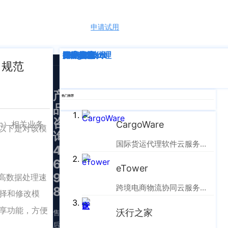
申请试用
语言
深度解析
企业动态
行业资讯
eTower
CargoWare
跨境电商
国际货运代理
SaaS云技术
国际物流
司规范
产
热门推荐
品
咨
on）相关业务
CargoWare
以下是对该模
询：
国际货运代理软件云服务平台
400-
665-
eTower
9211（转
高数据处理速
跨境电商物流协同云服务平台
830）
择和修改模
享功能，方便
沃行之家
售
后