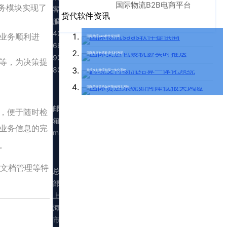
国际物流B2B电商平台
务模块实现了
客
货代软件资讯
服：
400-
业务顺利进
国际物流saas软件提供商
665-
国际集运包裹轨迹实时推送
9211（转
等，为决策提
808）
跨境支付物流结算一体化系统
国际货运系统如何降低报关风险
邮
，便于随时检
箱：
业务信息的完
marketing@walltechsystem.cn
。
的文档管理等特
总
部：
上
海
市