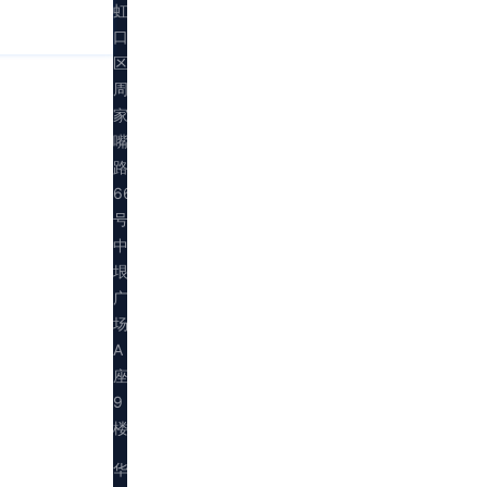
虹
口
区
周
家
嘴
路
669
号
中
垠
广
场
A
座
9
楼
华