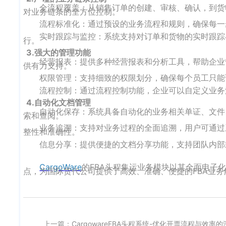
全流程覆盖：从销售订单的创建、审核、确认，到货
对业务链条的全方位控制。
流程标准化：通过预设的业务流程和规则，确保每一
实时跟踪与监控：系统支持对订单和货物的实时跟踪
行。
3.强大的管理功能
经营报表：提供多种经营报表和分析工具，帮助企业
供有力支持。
权限管理：支持细致的权限划分，确保每个员工只能
流程控制：通过流程控制功能，企业可以自定义业务
4.自动化文档管理
自动化保存：系统具备自动化的业务相关单证、文件
索和查阅。
业务追溯：支持对业务过程的全面追溯，用户可通过
整性和准确性。
信息分享：提供便捷的文档分享功能，支持团队内部
CargoWare
的FBA头程集运业务模块以其全面电子
点，为国际货代公司提供了高效、准确、便捷的FBA业务
上一篇：CargowareFBA头程系统-优化开票流程与效率