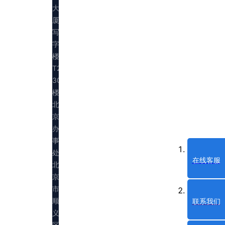
大
厦
写
字
楼
T2
30
楼
北
京
办
事
处：
在线客服
北
京
市
顺
联系我们
义
区