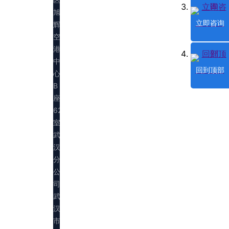
旭
立即咨询
辉
空
港
中
回到顶部
心
B
座
623
室
武
汉
分
公
司：
武
汉
市