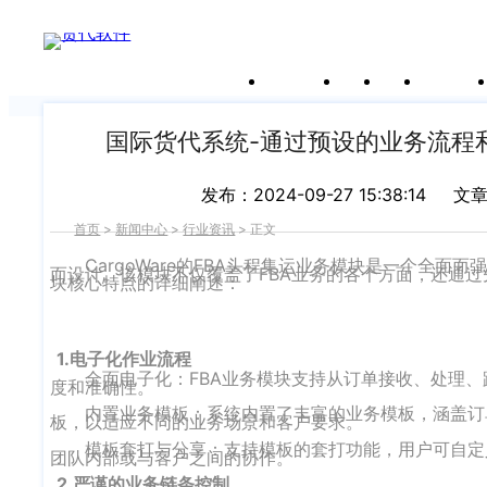
新闻中心
关于沃行
产品
价格
客户案
我们前行的脚步 从未停止
申请试用
产
品介绍视
频
国际货代系统-通过预设的业务流程
发布：2024-09-27 15:38:14
文
首页
>
新闻中心
>
行业资讯
>
正文
CargoWare的FBA头程集运业务模块是一个全面而强大
而设计。该模块不仅覆盖了FBA业务的各个方面，还通
块核心特点的详细阐述：
1.电子化作业流程
全面电子化：FBA业务模块支持从订单接收、处理
度和准确性。
内置业务模板：系统内置了丰富的业务模板，涵盖订
板，以适应不同的业务场景和客户要求。
模板套打与分享：支持模板的套打功能，用户可自定
团队内部或与客户之间的协作。
2.严谨的业务链条控制