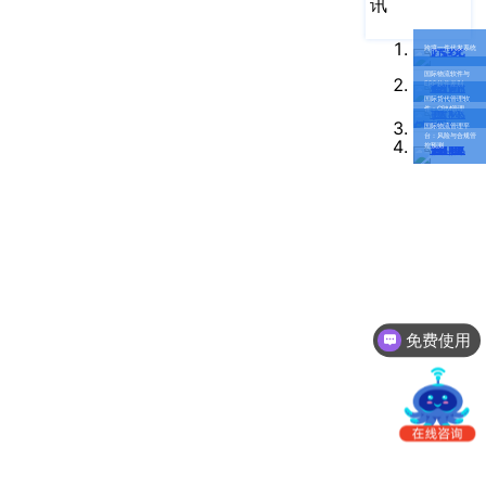
讯
南
更新日志
办
跨境一件代发系统
事
我的账户
国际物流软件与
处：
ERP软件差别
国际货代管理软
深
CargoWare
件：CRM管理
国际物流管理平
圳
台：风险与合规管
控预测
市
eTower
罗
湖
沃行之家
区
笋
岗
梅
免费使用
园
路
75
号
润
弘