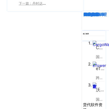
企业新闻
ICP
虹
下一篇：丹时达的数字化蜕变之路
备
口
产品功能
区
深度解析
企业动态
行业资讯
eTower
CargoWare
跨境电商
国际货运代理
SaaS云技术
国际物流
14001465
周
号-2
行业资讯
家
网
嘴
客户案例
热门推荐
站
路
669
地
CargoWare
CargoWare
号
图
中
eTower
国际货运代理软件云服务平台
垠
沪
广
支持中心
eTower
公
场
网
跨境电商物流协同云服务平台
新手指南
A
安
座
沃行之家
培训视频
9
备
楼
31011002002106
国际物流B2B电商平台
FAQ
货代软件资
华
号