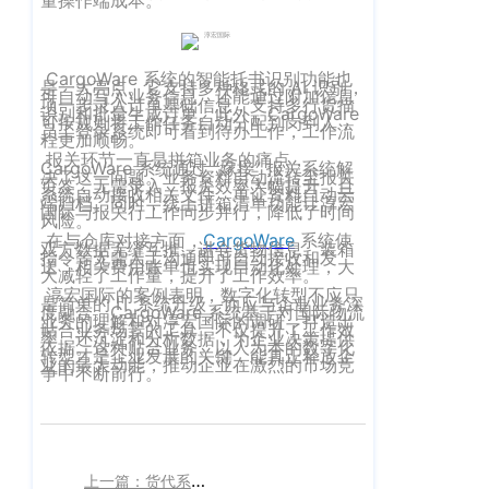
客
CargoWareFBA
行
服：
CargoWareB2B
信
400-
CargoWare 系统的智能托书识别功能也
是一大亮点。它支持多种格式的 AI 识别，
可自动写入业务信息，还能通过附加信息
665-
息
微信小程序
项一步录入订单基础信息，支持多行货描
识别和批量生成订单。此外，CargoWare
可按规则将工作任务自动分配到岗到人，
9211（转
员工登录系统即可看到待办工作，工作流
技
BI大数据分析
程更加顺畅。
808）
报关环节一直是拼箱业务的痛点，
术
CargoWare 系统通过 “嫁接” 报关系统解
决了这一问题。业务资料自动流转至报关
跨境电商
页签，无需录入，报关效率大幅提升，且
系统自动接收相关文件，单证资料自动云
有
端归档。同时，线上拼箱清单功能让淳宏
国际与报关行工作同步并行，降低了时间
风险。
限
邮
eTower 小包系
在与仓库对接方面，
CargoWare
系统使
双方数据无缝互推。进仓货物信息、装箱
指令等无需人工沟通即可自动接收和发
箱：
公
送，相关费用账单也实现自动化处理，大
统
大减轻了工作量，提升了工作效率。
marketing@wall
淳宏国际的案例表明，数字化转型不应只
司
是简单的 IT 系统升级，而应与企业业务深
eTower 头程/
度融合。CargoWare 系统基于对国际物流
业务的理解和对淳宏国际的调研，打造出
版
贴合业务场景的工具，不仅提升了工作效
率，还沉淀和分析数据，为企业决策提供
海外仓系统
依据。这种贴合业务、以人为本的数字化
转型才是企业发展的关键，能真正释放企
权
业的最大动能，推动企业在激烈的市场竞
总
争中不断前行。
所
CargoWareX
部：
上
有
新闻中心
海
沪
市
上一篇：货代系统哪个好