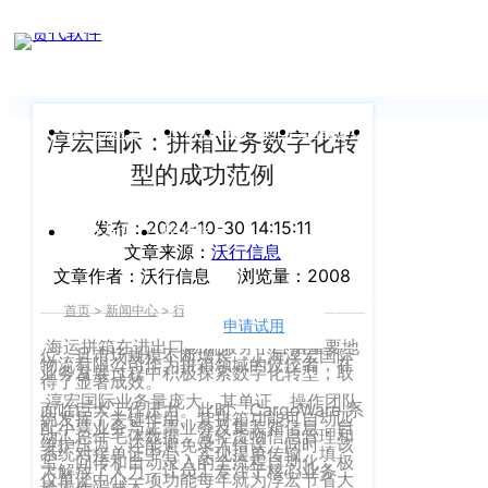
新闻中心
我们前行的脚步 从未停止
申请试用
产
品介绍视
频
关于沃行
产品
价格
客户案例
新闻资讯
支持中心
淳宏国际：拼箱业务数字化转
型的成功范例
关于我们
Copyright
产
©
发布：2024-10-30 14:15:11
公司介绍
品
运价与货盘
我的账户
文章来源：
沃行信息
咨
2020
文章作者：沃行信息
浏览量：2008
渠道代理人计划
询：
WallTech.
首页
>
新闻中心
>
行业资讯
>
正文
400-
All
申请试用
语言
加入我们
665-
海运拼箱在进出口物流服务中占据重要地
位，且市场规模不断增长。上海淳宏国际
Rights
物流有限公司作为拼箱领域的佼佼者，在
业务发展过程中积极探索数字化转型，取
9211（转
沃行产品
得了显著成效。
Reserved.
淳宏国际业务量庞大，其单证、操作团队
830）
面临巨大工作压力。此时，CargoWare 系
统发挥了关键作用。其拼箱功能可自动匹
上
配小票业务与主票业务及集装箱信息，自
国际货代
动汇总件毛体数据，减轻货物信息管理和
维护压力，还能避免录入错误。同时，该
系统对接单证中心，实现提单传输、填
售
海
写、回传和自动录入的全流程自动化，极
大解放了人力，让员工专注于核心业务，
仅单证中心一项功能每年就为淳宏节省大
后
CargoWare
量操作端成本。
沃