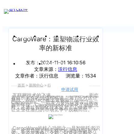
新闻中心
我们前行的脚步 从未停止
申请试用
产
品介绍视
频
关于沃行
产品
价格
客户案例
新闻资讯
支持中心
CargoWare：重塑物流行业效
率的新标准
关于我们
Copyright
产
©
发布：2024-11-01 16:10:56
公司介绍
品
运价与货盘
我的账户
文章来源：
沃行信息
咨
2020
文章作者：沃行信息
浏览量：1534
渠道代理人计划
询：
WallTech.
首页
>
新闻中心
>
行业资讯
>
正文
400-
All
申请试用
语言
加入我们
665-
互联网技术的飞速发展，让物流行业面临
着前所未有的挑战和机遇。为了应对这些
Rights
挑战，WallTech推出其创新产品——
CargoWare，一款专为货代企业设计的云
9211（转
沃行产品
服务平台。CargoWare不仅简化了物流流
程，还通过智能化技术提升了工作效率，
Reserved.
让企业在激烈的市场竞争中脱颖而出。
830）
上
国际货代
售
海
CargoWare的核心功能之一是智能托书识
别。这项功能支持无格式约束的AI识别方
后
CargoWare
式，无论是表格、文档、PDF还是图片，
沃