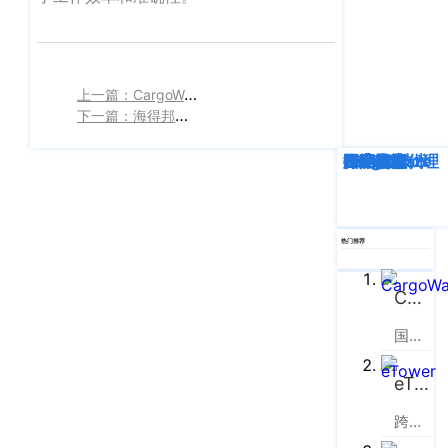
企业新闻
ICP
虹
备
口
产品功能
区
14001465
周
号-2
上一篇：CargoWare：重塑物流管理，让效率与精准并驾齐驱
行业资讯
家
下一篇：海得邦的数字化升级之路
网
嘴
客户案例
站
路
深度解析
企业动态
行业资讯
eTower
CargoWare
跨境电商
国际货运代理
SaaS云技术
国际物流
669
地
CargoWare
号
图
中
eTower
热门推荐
垠
沪
广
支持中心
公
CargoWare
场
网
新手指南
A
国际货运代理软件云服务平台
安
座
培训视频
9
备
eTower
楼
31011002002106
FAQ
跨境电商物流协同云服务平台
华
号