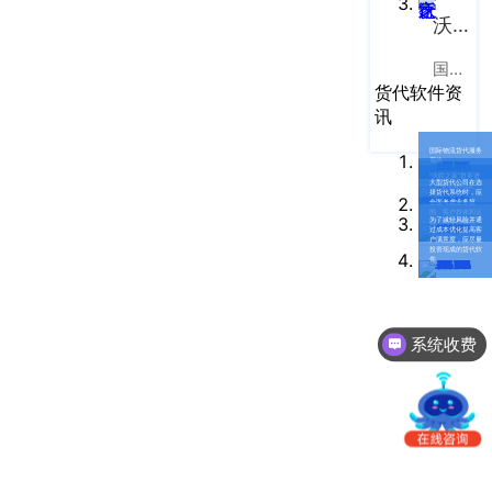
南
更新日志
沃行之家
办
事
我的账户
国际物流B2B电商平台
处：
货代软件资
深
CargoWare
讯
圳
国际物流货代服务
系统
市
eTower
“沃联之家”群英谱
大型货代公司在选
| 万航国际物流
罗
择货代系统时，应
全面考虑业务范
围、客户群体和运
湖
沃行之家
为了减轻风险并通
输方式等关键点
过成本优化提高客
户满意度，应尽量
区
投资现成的货代软
件
笋
岗
梅
系统收费
园
路
75
号
润
弘