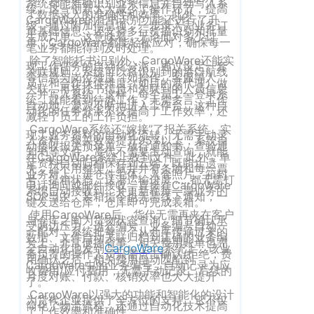
系统都能准确识别业务信息并自动写入系
统。这一创新大大减少了操作环节，提高
客
了数据录入的准确性和效率。此外，
CargoWareFBA
CargoWare的托书识别功能还进行了升
行
级，通过附加信息项，一步录入完业务订
服：
单基础信息，还支持多行货描识别和批量
生成订单。这意味着，无论面对多少订
CargoWareB2B
单，CargoWare都能轻松应对，确保每一
信
400-
笔业务都能得到及时处理。
除了智能托书识别外，CargoWare还能实
665-
息
微信小程序
现工作任务的自动化分派。通过设定一套
关联规则，系统可以将识别到的港口航线
等信息与岗位维度（如操作、客服等人
9211（转
员）和合作伙伴维度（如目的港代理）做
技
BI大数据分析
关联，再将托书信息和关联到的人员信息
一并写入系统。这样，每个员工一登录系
808）
统，就能看到待办工作，无需多言，工作
自动地、源源不断地进入工作台。这种自
术
动化的任务分派不仅提高了工作效率，还
减轻了员工的工作负担。
跨境电商
有
CargoWare系统还“嫁接”了报关系统，实
现了业务资料的自动化流转。无需手动录
入资料，报关效率提升95%以上；系统自
动接收报关预录单、放行通知书、查验通
限
邮
知书等文件，货代不需要主动查询，就能
eTower 小包系
在CargoWare系统上收到文件。此外，单
证资料自动归档保存到云端，既防止遗
箱：
失，还不用整理，就井井有条地和每一票
公
业务对上。进仓件毛体、入仓照片、箱封
统
号、提箱状态、送港运输进度……都无需打
marketing@wall
电话询问或邮件接收，直接在CargoWare
司
系统自动接收到，并更新在每一票业务的
SOP当中。装箱指令也无需线下通知，一
eTower 头程/
键发送给仓库，仓库即可完成装箱。
版
使用CargoWare后，货代无需再夹在客户
与仓库之间为货物状态查询、细节确认承
海外仓系统
受两边压力。进仓编号、业务编号自动一
一配对，系统把每一个从仓库传输过来的
权
数据、文件自动关联归档到正确的业务编
总
号上，非常便捷省事。相关费用账单也完
全自动化地发到
CargoWare
系统上；该业
所
CargoWareX
务负责的操作人员只需点击确认/拒绝；费
部：
用确认之后，相关费用自动匹配到
CargoWare中的业务编号，自动记录为应
收费用/应付费用，无需手动记录。后续的
上
有
月度对账、付款、核销效率也大大提升
了。
新闻中心
海
CargoWare以强大的功能和智能化的设计
沪
为货代企业提供了全方位的支持。它不仅
市
简化了物流流程，还通过自动化技术提高
了工作效率和准确性。