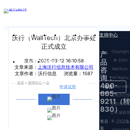
新闻中心
我们前行的脚步 从未停止
申请试用
产
品介绍视
频
关于沃行
产品
价格
客户案例
新闻资讯
支持中心
沃行（WallTech）北京办事处
正式成立
Copyright
产
© 2020
发布：2025-03-12 16:10:58
品
运价与货盘
我的账户
文章来源：
上海沃行信息技术有限公司
咨
WallTech.
文章作者：沃行信息
浏览量：1587
询：
All Rights
首页
>
新闻中心
>
企业新闻
>
正文
400-
Reserved.
申请试用
语言
665-
上海沃行信
9211（转
息技术有限
830）
公司 版权
售后
有
沪ICP备
客
14001465