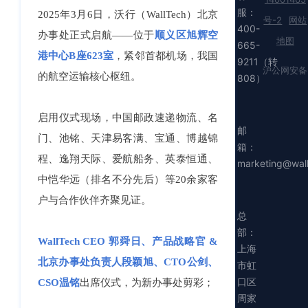
服：
2025年3月6日，沃行（WallTech）北京
号-2
网站
400-
办事处正式启航——位于
顺义区旭辉空
地图
665-
港中心B座623室
，紧邻首都机场，我国
9211（转
沪公网安备
的航空运输核心枢纽。
808）
启用仪式现场，中国邮政速递物流、名
邮
门、池铭、天津易客满、宝通、博越锦
箱：
程、逸翔天际、爱航船务、英泰恒通、
marketing@wal
中恺华远（排名不分先后）等20余家客
户与合作伙伴齐聚见证。
总
部：
WallTech CEO 郭舜日、产品战略官 &
上海
北京办事处负责人段颖旭、CTO公剑、
市虹
口区
CSO温铭
出席仪式，为新办事处剪彩；
周家