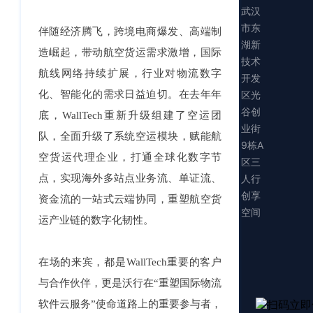
武汉
市东
伴随经济腾飞，跨境电商爆发、高端制
湖新
造崛起，带动航空货运需求激增，国际
技术
航线网络持续扩展，行业对物流数字
开发
区光
化、智能化的需求日益迫切。在去年年
谷创
底，WallTech重新升级组建了空运团
业街
队，全面升级了系统空运模块，赋能航
9栋A
空货运代理企业，打通全球化数字节
区三
人行
点，实现海外多站点业务流、单证流、
创享
资金流的一站式云端协同，重塑航空货
空间
运产业链的数字化韧性。
在场的来宾，都是WallTech重要的客户
与合作伙伴，更是沃行在“重塑国际物流
软件云服务”使命道路上的重要参与者，