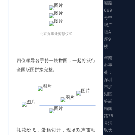
嘴路
669
号中
垠广
场A
北京办事处剪彩仪式
座9
楼
华南
四位领导各手持一块拼图，一起将沃行
办事
全国版图拼接完整。
处：
深圳
市罗
湖区
笋岗
梅园
路75
号润
弘大
礼花纷飞，蛋糕切开，现场欢声雷动