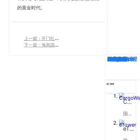
的黄金时代。
上一篇：开门红！WallTech荣获雨果奖「最佳跨境软件」殊荣
下一篇：海风国际携手沃行，CargoWare+eTower双系统并驱，打造数字化供应链物流管理新模式
深度解析
企业动态
行业资讯
eTower
CargoWare
跨境电商
国际货运代理
SaaS云技术
国际物流
热门推荐
CargoWare
国际货运代理软件云服务平台
eTower