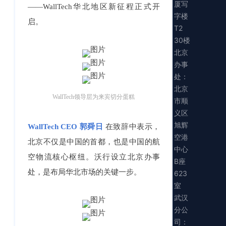
厦写
——WallTech华北地区新征程正式开
字楼
启。
T2
30楼
北京
办事
处：
北京
WallTech领导层为来宾切分蛋糕
市顺
义区
旭辉
WallTech CEO 郭舜日
在致辞中表示，
空港
北京不仅是中国的首都，也是中国的航
中心
空物流核心枢纽。沃行设立北京办事
B座
处，是布局华北市场的关键一步。
623
室
武汉
分公
司：