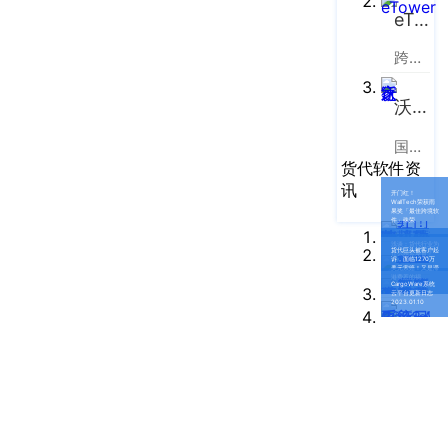
南
更新日志
eTower
办
事
跨境电商物流协同云服务平台
我的账户
处：
深
CargoWare
沃行之家
圳
国际物流B2B电商平台
市
eTower
货代软件资
罗
讯
开门红！
湖
沃行之家
WallTech荣获雨
果奖「最佳跨境软
区
件」殊荣
笋
浅谈：货代行业为
货代巨头被客户起
什么频繁爆雷？
诉，面临1270万
岗
美元索赔！又是滞
港费惹的祸...
CargoWare系统
梅
云平台更新日志
2023.01.10
园
路
75
号
润
弘