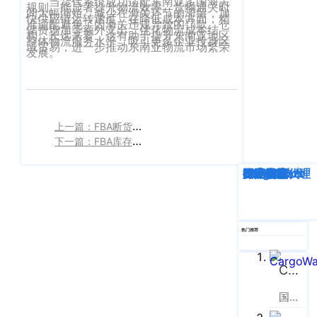
当货代系统成功适配东南亚多国海关
企业新闻
ICP
规则，能显著提升物流效率。货物通关时
虹
间大幅缩短，减少在海关环节的滞留，加
快供应链运转速度。在降低成本方面，精
备
准适配避免了因海关违规导致的罚款、仓
口
储费增加等额外支出，优化物流成本结
构。长远来看，这有助于提升东南亚地区
产品功能
整体物流服务水平，吸引更多企业投身区
区
14001465
域贸易，进一步推动东南亚物流市场繁荣
发展。‍
周
号-2
行业资讯
家
网
嘴
客户案例
站
路
上一篇：FBA断货风险大？优秀库存管理软件盘点
669
地
CargoWare
下一篇：FBA库存管理软件对比：哪款适合你
号
图
中
eTower
深度解析
企业动态
行业资讯
eTower
CargoWare
跨境电商
国际货运代理
SaaS云技术
国际物流
垠
沪
广
支持中心
公
场
网
新手指南
A
热门推荐
安
座
培训视频
9
备
CargoWare
楼
31011002002106
FAQ
国际货运代理软件云服务平台
华
号