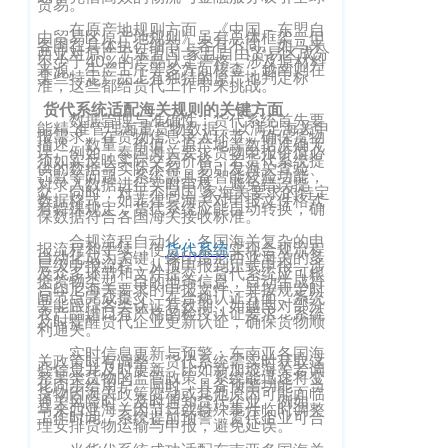
贸易。
客
CargoWareFBA
在原产地规则方面，《中国－东盟自
行
由贸易区原产地规则》虽有总体框架，但
服：
各国在具体执行细节上各有不同。如马来
西亚对原产于东盟国 家且自由贸易区成分
CargoWareB2B
不少于40%的产品认定严格，涉及原材料
信
400-
来源、生产工序等多方面核查；越南则在
某些特定产品上有独特的原产地判定标
准，这些都给货代工作带来挑战。
665-
息
微信小程序
货代系统适配海关规则的关键方面
9211（转
数据管理与准确性：货代系统首先要
技
BI大数据分析
能精 准管理海量货物数据，以满足海关申
报需求。在货物信息录入环节，确保货物
808）
描述、数量、价值、原产地等数据准确无
术
误。例如，泰国海关要求货物申报价值必
须如实反映实际交易价格，若货代系统提
供的数据与实际不符，易引发海关查验、
跨境电商
罚款等问题。系统需具备智能校验功能，
有
对录入数据进行实时审核，避免错误提
交。同时，对于不同国 家海关要求的特定
数据格式，如菲律宾海关对申报文件格式
有特殊规定，货代系统应能自动转换，确
限
邮
保数据符合各国海关接收标准。
eTower 小包系
箱：
合规流程自动化：各国海关复杂的申
公
报流程和手续，使
货代系统
实现合规流程
统
自动化成为关键。像印度尼西亚海关的多
marketing@wall
层级申报流程，从预申报到正式申报，涉
司
及众多环节和文件提交。货代系统应可根
据货物类型、目的地等信息，自动生成符
eTower 头程/
合印尼海关要求的申报文件，并按规定时
间节点完成提交。在合规认证方面，系统
版
要能跟踪各类认证有效期，如越南对部分
农产品进口有严格的检疫认证要求，系统
海外仓系统
及时提醒货代企业更新认证，确保货物顺
利通关。
权
总
实时信息更新与预警：东南亚各国海
所
关政策时有调整，货代系统需实时获取这
CargoWareX
部：
些信息并及时更新。比如新加坡海关若调
整某类货物的监管政策，系统能迅速将变
化同步给用户。同时，具备预警功能，当
上
有
货物因海关政策变动或其他原因可能面临
通关风险时，及时通知货代企业。例如，
新闻中心
马来西亚海关因节日或特殊事件临时调整
海
工作时间，系统提前预警，货代企业可合
沪
理安排货物运输与申报，避免延误。
市