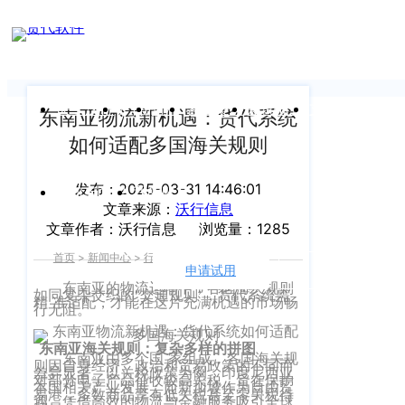
新闻中心
我们前行的脚步 从未停止
申请试用
产
品介绍视
频
关于沃行
产品
价格
客户案例
新闻资讯
支持中心
东南亚物流新机遇：货代系统
如何适配多国海关规则
关于我们
Copyright
产
©
发布：2025-03-31 14:46:01
公司介绍
品
运价与货盘
我的账户
文章来源：
沃行信息
咨
2020
文章作者：沃行信息
浏览量：1285
渠道代理人计划
询：
WallTech.
首页
>
新闻中心
>
行业资讯
>
正文
400-
All
申请试用
语言
加入我们
665-
东南亚的物流运输中，各国海关规则
如同复杂交织的“交通规则”，货代系统需
Rights
精 准适配，才能在这片充满机遇的市场畅
行无阻。
9211（转
沃行产品
Reserved.
830）
东南亚海关规则：复杂多样的拼图
上
国际货代
东南亚由多个国 家组成，各国海关规
则因自身经济、政治和贸易政策的不同而
差异显著。以关税政策为例，印度尼西亚
售
海
对部分电子产品征收较高关税，旨在保护
本国相关产业发展；而新加坡作为自由贸
易港，多数商品享有低关税甚至零关税待
后
CargoWare
遇，凭借高效的物流与金融服务吸引全球
沃