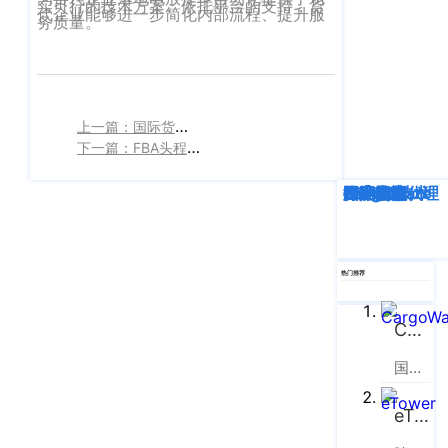
企业新闻
ICP
实可行的技术方案。依托平台的支持，货
虹
代企业能够进一步简化内部流程、提升服
务质量。‍
备
口
产品功能
区
14001465
周
号-2
行业资讯
家
网
上一篇：国际货运系统DDP条款税费预估误差率
嘴
客户案例
下一篇：FBA头程管理系统退货处理流程
站
路
669
地
CargoWare
深度解析
企业动态
行业资讯
eTower
CargoWare
跨境电商
国际货运代理
SaaS云技术
国际物流
号
图
中
eTower
垠
沪
广
支持中心
热门推荐
公
场
网
新手指南
A
CargoWare
安
座
国际货运代理软件云服务平台
培训视频
9
备
楼
31011002002106
eTower
FAQ
华
号