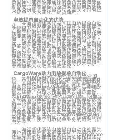
货，还可能产生诸如压港费、仓储费等额
外费用。海运货代系统电放提单自动化处
客
理改变了这一局面，收货人凭借电放回执
CargoWareFBA
号和身份证明即可提货，无需实际持有正
行
本提单，大大简化了提货流程。
服：
CargoWareB2B
信
电放提单自动化的优势
400-
在海运货代系统中实现电放提单自动
化，具有诸多显著优势。首先，操作效率
大幅提升。传统的提单操作涉及大量的人
665-
息
微信小程序
工处理环节，包括提单的制作、核对、流
转等，过程繁琐且容易出错。而自动化系
统能够实时生成电子提单，无需手写提
9211（转
技
单，信息仅需一键推送即可下达给相关人
BI大数据分析
员，极大地缩短了提单的处理时间。其
次，成本显著降低。自动化减少了物理提
808）
单的邮寄成本以及人工处理成本，同时降
术
低了因人为错误导致的潜在损失成本。再
者，可追溯性更强。电子提单信息可以长
期留存，方便企业随时查询运输过程中的
跨境电商
详细信息，有助于解决运输过程中出现的
有
问题。此外，信息安全性更高，电子提单
信息储存于后台系统，相比纸质提单不易
丢失与损毁，且采用了加密等技术手段，
更难被他人获取查看或篡改。
限
邮
eTower 小包系
CargoWare助力电放提单自动化
箱：
公
CargoWare作为专业的海运货代系
统
统，在电放提单自动化方面发挥着重要作
用。平台采用B/S集团架构，支持全球访
marketing@wall
问，并持续进行升级优化。其具备完善的
司
电商平台CargoB2B和作业系统，与电放
eTower 头程/
提单操作相关的功能紧密集成，涵盖运
价、下单、审核、作业协同、跟踪查询、
版
后台管理、行为分析等各个环节。例如，
CargoWare支持工作流审核引擎，可自定
海外仓系统
义配置节点审核条件，系统自动审核代替
人工校验，这在电放提单的申请和签发流
权
程中，确保了操作的准确性和高效性。同
总
时，平台支持集团分公司的集中客户管理
和交叉委托业务受理及操作，使得电放提
单在集团化的货代企业中能够实现统一、
所
CargoWareX
部：
规范的管理。此外，CargoWare还具备自
动化的业务相关单证、文件、信函的保存
管理功能，便于电放提单业务的追溯与信
上
息分享。
有
新闻中心
海
海运货代系统电放提单自动化处理为
沪
海运货代业务带来的效率提升与成本优
化，已成为行业发展的优选。CargoWare
市
凭借完善的功能架构与灵活的操作模式，
为货代企业落地电放提单自动化提供了切