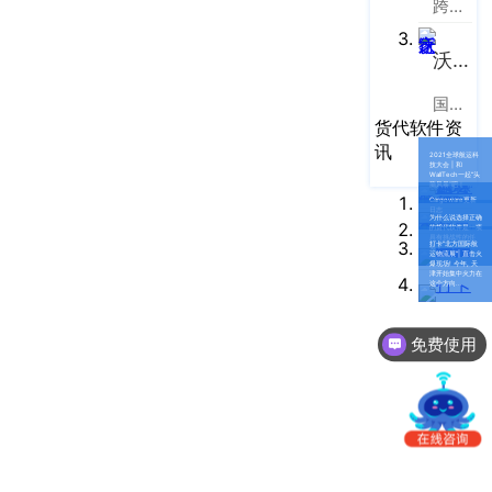
跨境电商物流协同云服务平台
南
更新日志
办
沃行之家
事
我的账户
处：
国际物流B2B电商平台
深
CargoWare
货代软件资
圳
讯
2021全球航运科
市
eTower
技大会 | 和
WallTech一起“头
脑风暴”吧！
罗
Cargoware更新
日志
湖
沃行之家
为什么说选择正确
的货代软件是一项
具有挑战性的任
区
打卡"北方国际航
务？
运物流展"| 直击火
爆现场! 今年, 天
笋
津开始集中火力在
这个方向...
岗
梅
免费使用
园
路
75
号
润
弘