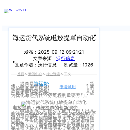
新闻中心
我们前行的脚步 从未停止
申请试用
产
品介绍视
频
关于沃行
产品
价格
客户案例
新闻资讯
支持中心
海运货代系统电放提单自动化
关于我们
Copyright
发布：2025-09-12 09:21:21
产
文章来源：
沃行信息
©
公司介绍
品
运价与货盘
我的账户
文章作者：沃行信息
浏览量：1026
咨
2020
首页
>
新闻中心
>
行业资讯
>
正文
渠道代理人计划
询：
WallTech.
提单是
海运货代系统
中衔接货主、货
400-
代、船公司等多方的关键凭证，其操作流
All
申请试用
语言
程的顺畅度直接影响供应链运转节奏。电
加入我们
放提单依托数字化技术实现自动化处理，
665-
正逐步取代传统纸质提单的繁琐操作，成
为优化海运货代业务流程的重要方向。
Rights
9211（转
沃行产品
Reserved.
电放提单：传统提单的创新演变
830）
电放提单，即船公司或其代理人出具
上
的注有“TelexRelease”或“Surrendered”字
国际货代
样的提单副本。其诞生旨在解决货物到港
但正本提单未到的矛盾，尤其适用于近洋
运输。在传统的海运业务中，货物运输时
售
海
间较短，而纸质正本提单的流转需要通过
邮寄等方式，常常出现货物已抵达目的
港，而收货人因未收到正本提单无法提货
后
CargoWare
的情况，这不仅导致收货人无法及时提
沃