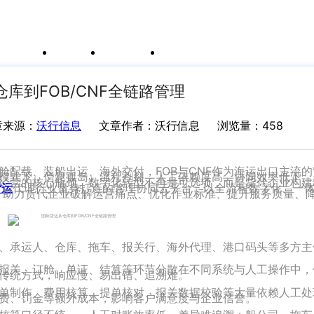
例
新闻资讯
支持中心
运价与货盘
我的账户
库到FOB/CNF全链路管理
章来源：
沃行信息
文章作者：沃行信息
浏览量：458
舱配载、装船出运、海外交付，FOB与CNF作为海运出口主流
模式下，信息孤岛、流程割裂、人工依赖度高、协同效率低下、
经营的核心瓶颈。数字化转型不再是可选项，而是货代企业构建
货运
代理行业量身打造的管理协同云平台，以全流程数字化、一
点，助力货代企业破解运营痛点、优化作业标准、提升服务质量、
货代、承运人、仓库、拖车、报关行、海外代理、港口码头等多方
报关、订舱、单证、结算等环节分散在不同系统与人工操作中，
传统方式，响应慢、易出错、追溯难。
单制作、费用核算、提单核对、报关数据校验等大量依赖人工处
费、罚金等额外成本，影响客户满意度与企业信誉。