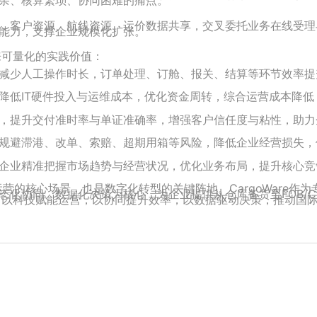
，客户资源、航线资源、运价数据共享，交叉委托业务在线受理
能力，支撑企业规模化扩张。
带来可量化的实践价值：
减少人工操作时长，订单处理、订舱、报关、结算等环节效率提
降低IT硬件投入与运维成本，优化资金周转，综合运营成本降低
，提升交付准时率与单证准确率，增强客户信任度与粘性，助力
规避滞港、改单、索赔、超期用箱等风险，降低企业经营损失，
企业精准把握市场趋势与经营状况，优化业务布局，提升核心竞
运营的核心场景，也是数字化转型的关键阵地。CargoWare作
化协同、数据化决策为核心，为企业提供从仓库备货至FOB/C
行业，以科技赋能运营，以协同提升效率，以数据驱动决策，推动国