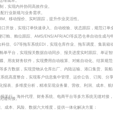
运维成本。
制，实现内外协同高效作业。
适配行业新规与业务需求。
CRM、移动报价、实时跟踪，提升作业灵活性。
I接口开放，实现订单快速录入、自动校验、状态跟踪，规范订单
舱、舱位跟踪、AMS/ENS/AFR/ACI等反恐仓单自动生成
金科信、G7等拖车系统EDI，实现仓库作业、拖车调度、集装箱
舱单平台，实现报关数据自动同步、报关进度实时跟踪、单证智
蝶、用友财务软件，实现费用自动核算、对账自动化、结算规范
等多方数据，实现货物从仓库出厂、内陆运输、港口集货、装船
作系统高度整合，实现客户信息集中管理、运价公告、订阅、分
形化报表、多维度分析，精准呈现业务量、营收、利润、成本、航
拖车、报关行、海外代理、财务系统、电商平台等多方系统无缝对接
无缝衔接。
、智能、成本、风险、数据六大维度，提供一体化解决方案：