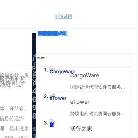
申请试用
语言
深度解析
企业动态
行业资讯
eTower
CargoWare
跨境电商
国际货运代理
SaaS云技术
国际物流
产
热门推荐
品
咨
的贸易条款，贯
CargoWare
成本不可控、
核心竞争力、
询：
体化协同、智
降低综合成
国际货运代理软件云服务平台
400-
665-
eTower
9211（转
主体，环节多、
跨境电商物流协同云服务平台
830）
信息传递滞
理，易出现单
沃行之家
售
后