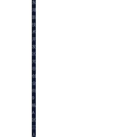
东
湖
新
技
术
开
发
区
光
谷
创
业
街
9
栋
A
区
三
人