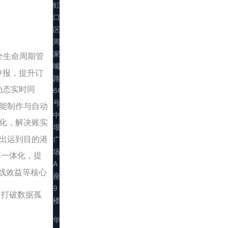
虹
口
区
周
家
全生命周期管
嘴
与申报，提升订
路
动态实时同
669
号
能制作与自动
中
化，解决账实
垠
出运到目的港
广
场
享一体化，提
A
线效益等核心
座
9
，打破数据孤
楼
华