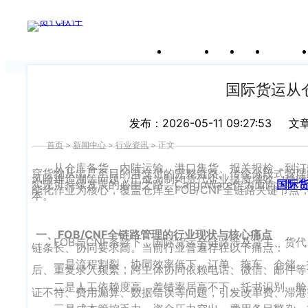
新闻中心
关于沃行
产品
价格
客户案
我们前行的脚步 从未停止
申请试用
产
品介绍视
频
国际货运从仓
发布：2026-05-11 09:27:53
文
首页
>
新闻中心
>
行业资讯
>
正文
从仓库备货、内陆运输、港口集货、报关报检，到订
穿货物从出厂至目的港交付的完整链路。传统分段式管理
风险难追溯等问题，已成为制约货代企业提质增效、稳健
实现可持续发展的必由之路。CargoWare作为面向
国际
能化作业为核心，覆盖仓库至FOB/CNF全链路关键节
本。
一、FOB/CNF全链路管理的行业现状与核心痛点
FOB与CNF条款下，国际货运全链路涉及货主、
链条长、协同要求高。当前行业普遍存在以下痛点：
一是流程割裂，协同效率低下。订单、拖车、仓储、
后、重复录入频繁，跨主体协同依赖电话、微信、邮件等
二是人工依赖度高，差错率居高不下。托书识别、舱
证不符、费用漏算、数据错误等问题，引发改单费、滞港