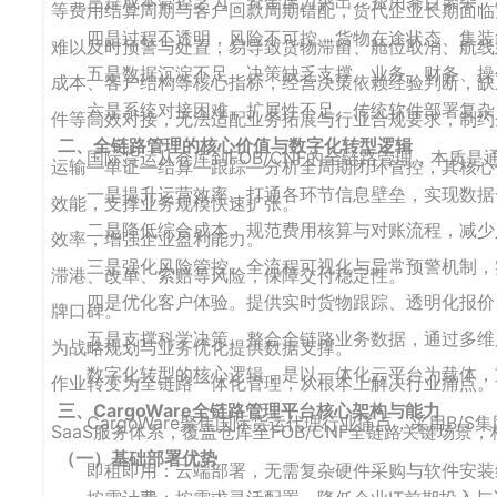
三是成本管控乏力，资金压力突出。费用条目繁杂、
等费用结算周期与客户回款周期错配，货代企业长期面临
四是过程不透明，风险不可控。货物在途状态、集装
难以及时预警与处置，易导致货物滞留、舱位取消、航线
五是数据沉淀不足，决策缺乏支撑。业务、财务、操
成本、客户结构等核心指标，经营决策依赖经验判断，缺
六是系统对接困难，扩展性不足。传统软件部署复杂
件等高效对接，无法适配业务拓展与行业合规要求，制约
二、全链路管理的核心价值与数字化转型逻辑
国际货运从仓库到FOB/CNF的全链路管理，本质
运输—单证—结算—跟踪—分析全周期闭环管控，其核心
一是提升运营效率。打通各环节信息壁垒，实现数据
效能，支撑业务规模快速扩张。
二是降低综合成本。规范费用核算与对账流程，减少
效率，增强企业盈利能力。
三是强化风险管控。全流程可视化与异常预警机制，
滞港、改单、索赔等风险，保障交付稳定性。
四是优化客户体验。提供实时货物跟踪、透明化报价
牌口碑。
五是支撑科学决策。整合全链路业务数据，通过多维
为战略规划与业务优化提供数据支撑。
数字化转型的核心逻辑，是以一体化云平台为载体，
作业转变为全链路一体化管理，从根本上解决行业痛点。
三、CargoWare全链路管理平台核心架构与能力
CargoWare聚焦国际货运代理行业痛点，采用B
SaaS服务体系，覆盖仓库至FOB/CNF全链路关键场景
（一）基础部署优势
即租即用：云端部署，无需复杂硬件采购与软件安装