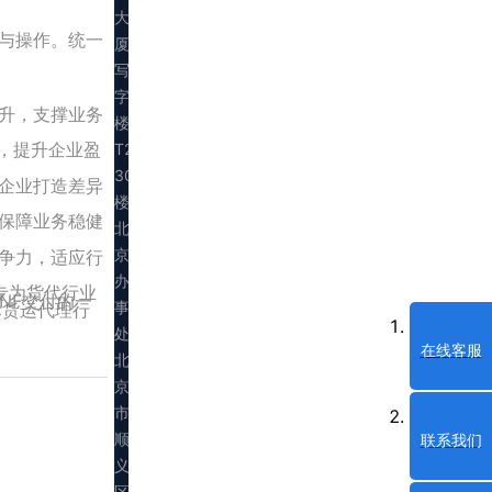
大
与操作。统一
厦
写
字
升，支撑业务
楼
，提升企业盈
T2
30
企业打造差异
楼
保障业务稳健
北
京
争力，适应行
办
为专为货代行业
NF交付的一
事
际货运代理行
处：
在线客服
北
京
市
顺
联系我们
义
区