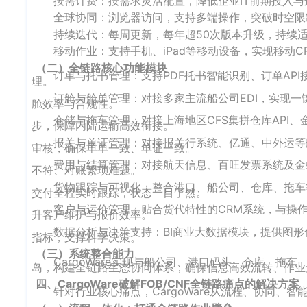
按需计费：按需求灵活配置，降低企业IT前期投入与
全球协同：浏览器访问，支持多端操作，突破时空限
持续迭代：每周更新，每年超50次版本升级，持续
移动作业：支持手机、iPad等移动设备，实现移动
（二）全链路核心功能模块
订单与托书管理：支持PDF托书智能识别、订单AP
理。
订舱与舱单管理：对接多家主流船公司EDI，实现一键订
舱效率与合规性。
仓储与拖车管理：对接上海地区CFS集拼仓库API、
步，保障内陆运输高效衔接。
报关与单证管理：对接报关行系统、亿通、中外运等
审核，确保单单一致、单证一致。
费用与结算管理：对接航天信息、百旺发票系统及金
不符、对账繁琐难题。
货物跟踪与可视化：整合港口、船公司、仓库、拖车
交付全程实时跟踪，状态一目了然。
客户与运价管理：贴合货代特性的CRM系统，与操
升客户维护与报价效率。
数据分析与决策支持：BI商业大数据模块，提供图
指标，支撑科学决策。
（三）系统整合能力
CargoWare实现与船公司、港口码头、仓库、
岛，构建全链路生态协同体系，确保信息高效流转、作业
四、CargoWare破解FOB/CNF全链路痛点的解决方案
针对行业核心痛点，CargoWare从流程、协同