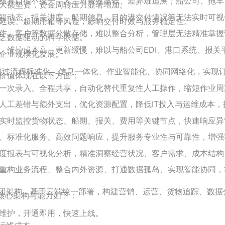
核算口径不统一，人工对账效率低、差异难追溯；船公司、拖车
大额垫资，资金周转压力显著增加。
箱动态、报关进度、船期信息、目的港交付情况等无法实时可视
延误、超期用箱等风险，影响交付时效与服务稳定性。
作、客户等数据分散存储，难以整合分析，管理层无法精准掌握
乏数据驱动的科学依据。
、维护成本高、更新缓慢，难以与船公司EDI、港口系统、报关
企业规模化发展。
是通过流程标准化、信息一体化、作业智能化、协同网络化，实现
价值体现在以下方面：
一次录入、全程共享，自动化替代重复性人工操作，缩短作业周
人工差错与额外支出，优化资源配置，降低IT投入与运维成本，
实时监控货物状态、船期、报关、费用等关键节点，快速响应异
、标准化服务、高效问题响应，提升服务专业性与可靠性，增强
度报表与可视化分析，精准洞察经营状况、客户需求、成本结构
重构业务流程、整合内外资源、打通数据孤岛、实现智能协同，
/S集团架构，基于云端统一部署，构建营销、运营、货物追踪、数
，核心架构与能力如下：
维护，开通即用，快速上线。