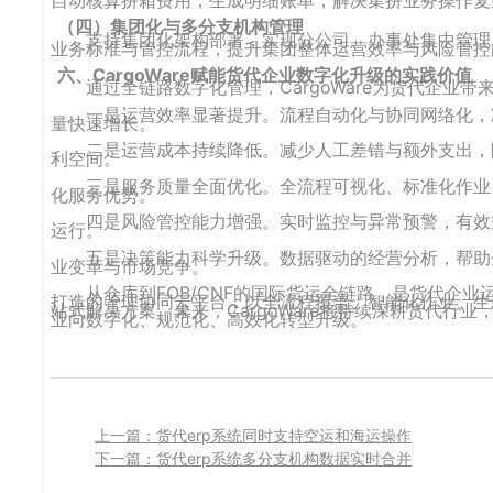
（四）集团化与多分支机构管理
支持集团化架构部署，实现分公司、办事处集中管理
业务标准与管控流程，提升集团整体运营效率与风险管控
六、CargoWare赋能货代企业数字化升级的实践价值
通过全链路数字化管理，CargoWare为货代企业
一是运营效率显著提升。流程自动化与协同网络化，
量快速增长。
二是运营成本持续降低。减少人工差错与额外支出，
利空间。
三是服务质量全面优化。全流程可视化、标准化作业
化服务优势。
四是风险管控能力增强。实时监控与异常预警，有效
运行。
五是决策能力科学升级。数据驱动的经营分析，帮助
业变革与市场竞争。
从仓库到FOB/CNF的国际货运全链路，是货代企业
打造的管理协同云平台，以全流程覆盖、智能化作业、生态
站式解决方案。未来，CargoWare将持续深耕货代
业向数字化、规范化、高效化转型升级。‍
上一篇：货代erp系统同时支持空运和海运操作
下一篇：货代erp系统多分支机构数据实时合并