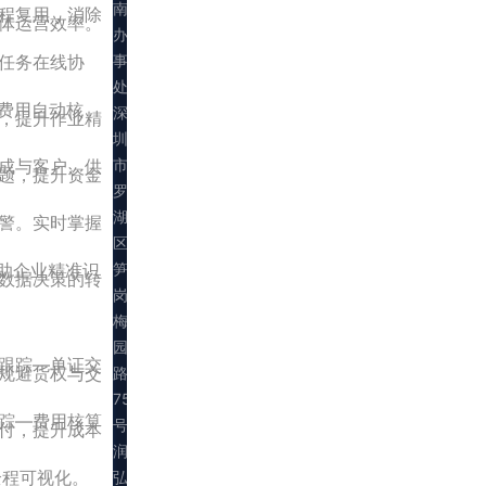
南
程复用，消除
体运营效率。
办
事
任务在线协
处：
费用自动核
深
，提升作业精
圳
市
成与客户、供
题，提升资金
罗
湖
警。实时掌握
区
助企业精准识
笋
数据决策的转
岗
梅
园
跟踪—单证交
规避货权与交
路
75
踪—费用核算
号
付，提升成本
润
全程可视化。
弘