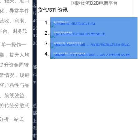
、报关、港口
国际物流B2B电商平台
客
货代软件资讯
化，异常事件
服：
营收、利润、
400-
海运管理系统介绍
665-
平台、财务软
货代管理系统的重要性
9211（转
808）
订单—操作—
从北欧到中国，瑞链物流的跨境之旅
期，提升人均
跨境一件代发系统，助力电商快速发展
提升资金周转
邮
箱：
常情况，规避
marketing@walltechsystem.cn
客户粘性与品
、航线效益，
将传统分散式
总
部：
据分析一站式
上
海
市