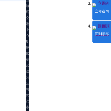
旭
立即咨询
辉
空
港
中
回到顶部
心
B
座
623
室
武
汉
分
公
司：
武
汉
市