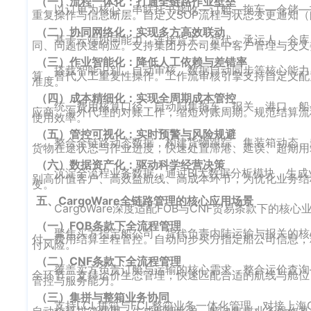
（一）流程一体化：打通全链路作业壁垒
以订单为核心，串联托书接收—订舱—拖车—仓储—
重复操作与信息断层。自定义SOP流程与状态变更通知
（二）协同网络化：实现多方高效联动
基于云端协同能力，连接货主、货代、承运人、仓库
同、问题快速响应。支持集团分公司集中客户管理与交叉
（三）作业智能化：降低人工依赖与差错率
搭载智能识别、自动审核、数据自动同步等核心能力
算，替代人工重复性操作。工作流审核引擎支持自定义配
准度。
（四）成本精细化：实现全周期成本管控
统一费用核算口径，自动归集拖车、报关、港口、船
应商、海外代理的对账工作，缩短对账周期。规范结算流
使用效率。
（五）管控可视化：实时预警与风险规避
整合全链路动态数据，构建货物跟踪、集装箱动态、
货物在途状态与作业进度，快速处置滞港、延误、超期用
（六）数据资产化：驱动科学经营决策
沉淀全流程业务数据，通过BI大数据分析模块，生
别高价值客户、高效益航线、高成本环节，为优化业务结
变。
五、CargoWare全链路管理的核心应用场景
CargoWare深度适配FOB与CNF贸易条款下的
（一）FOB条款下全流程管理
聚焦买方指定船公司、货代负责内陆运输与报关的核
付—费用结算全程管控。自动同步买方指定船公司信息，
付风险。
（二）CNF条款下全流程管理
覆盖卖方负责订舱与运输的核心需求，整合运价查询
全环节。支持运价生态管理，快速匹配合适的航线与舱位
管控与服务能力。
（三）集拼与整箱业务协同
支持LCL拼箱与FCL整箱业务一体化管理，对接上海
自动核算拼箱费用，生成明细账单，解决集拼业务操作复