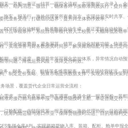
报关—装船—单证—结算—跟踪全流程，实现数据一次录入、全
（邮件、站内消息、微信），确保各环节按标准高效执行，提升整
、拖车、报关行、海外代理等所有参与方，实现信息实时共享、
委托业务受理，打破组织边界，提升跨主体协作效率。
，PDF托书自动解析、舱单数据自动生成、单证逻辑自动校验、
置节点审核条件，系统自动审核代替人工校验，大幅降低差错率
公司等全链路费用，避免漏算、错算；自动化对账功能，快速完
程，实现业务与财务数据实时同步，解决账期错配与资金沉淀问
船期、报关进度、费用异常等可视化监控体系，异常情况自动预
箱等问题，降低运营风险，保障交付时效。
成业务、财务、客户、航线等多维度报表，直观呈现经营状况。帮
构、制定定价策略、拓展市场提供数据支撑，实现从经验决策到
核心业务场景，覆盖货代企业日常运营全流程：
心需求，实现仓库提货—拖车调度—集港仓储—报关报检—装船
精准对接订舱与舱单申报，确保货物按时上船、单证合规交付，
—订舱配载—内陆段统筹—报关报检—海外代理协同—目的港跟
，统筹内陆运输与港口作业，保障货物按时出运、目的港顺利交
CFS集拼仓库API，实现拼箱货物入库、装箱、配柜、舱单申报
杂、核算繁琐、协同困难的痛点。