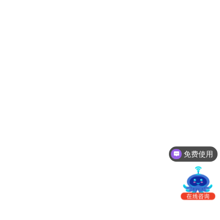
南
更新日志
办
事
我的账户
处：
深
CargoWare
圳
市
eTower
罗
湖
沃行之家
区
笋
岗
梅
免费使用
园
路
75
号
润
弘