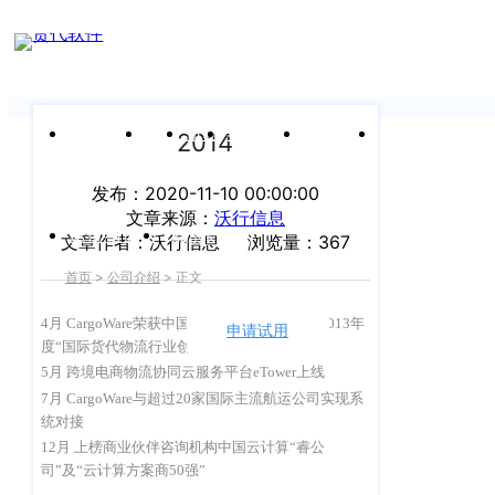
让国际物流更简单
有人喜欢说道 我们喜欢做到
申请试用
产
品介绍视
频
关于沃行
产品
价格
客户案例
新闻资讯
支持中心
2014
关于我们
发布：2020-11-10 00:00:00
Copyright
产
文章来源：
沃行信息
©
公司介绍
品
运价与货盘
我的账户
文章作者：沃行信息
浏览量：367
咨
2020
首页
>
公司介绍
>
正文
渠道代理人计划
询：
WallTech.
400-
4月 CargoWare荣获中国货运代理协会颁发的2013年
All
申请试用
语言
加入我们
度“国际货代物流行业创新成果奖”
665-
Rights
5月
跨境电商物流协同云服务平台
eTower上线
9211（转
沃行产品
Reserved.
7月 CargoWare与超过20家国际主流航运公司实现系
830）
统对接
上
国际货代
12月 上榜商业伙伴咨询机构中国云计算“睿公
售
海
司”及“云计算方案商50强”
后
CargoWare
沃