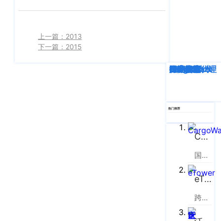
客
CargoWareFBA
行
服：
CargoWareB2B
信
400-
上一篇：2013
665-
息
微信小程序
下一篇：2015
9211（转
技
BI大数据分析
808）
深度解析
企业动态
行业资讯
eTower
CargoWare
跨境电商
国际货运代理
SaaS云技术
国际物流
术
跨境电商
有
限
邮
eTower 小包系
热门推荐
箱：
公
统
marketing@wall
司
CargoWare
eTower 头程/
版
国际货运代理软件云服务平台
海外仓系统
权
总
所
CargoWareX
eTower
部：
上
有
跨境电商物流协同云服务平台
新闻中心
海
沪
市