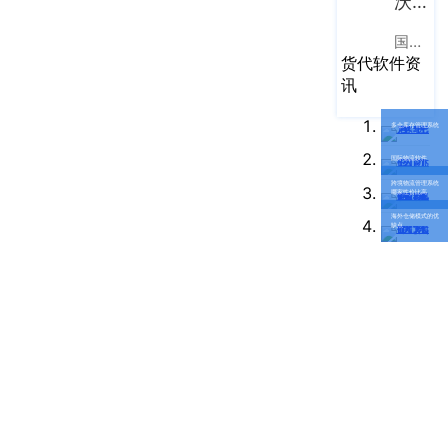
沃行之家
企业新闻
ICP
虹
备
口
国际物流B2B电商平台
产品功能
区
货代软件资
14001465
周
讯
号-2
行业资讯
家
网
嘴
多仓库存管理系统
客户案例
站
路
国际物流软件
669
地
CargoWare
跨境物流管理系统
哪家性价比高
号
图
海外仓储模式的优
中
缺点
eTower
垠
沪
广
支持中心
公
场
网
新手指南
A
安
座
培训视频
9
备
楼
31011002002106
FAQ
华
号