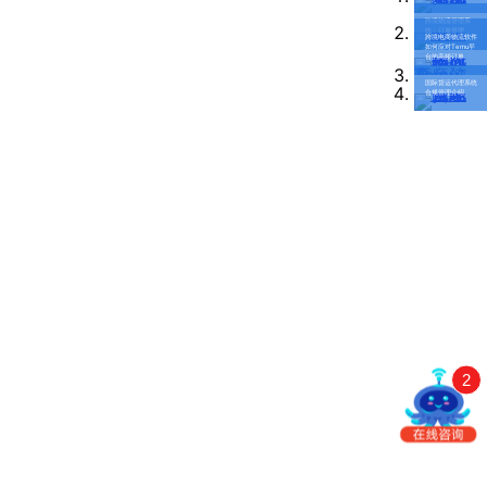
南
更新日志
跨境物流管理系
办
统：订单管理
跨境电商物流软件
如何应对Temu平
事
台的高频订单
我的账户
处：
国际货运代理系统
合规管理介绍
深
CargoWare
圳
市
eTower
罗
湖
沃行之家
区
笋
岗
梅
园
路
2
75
号
润
弘