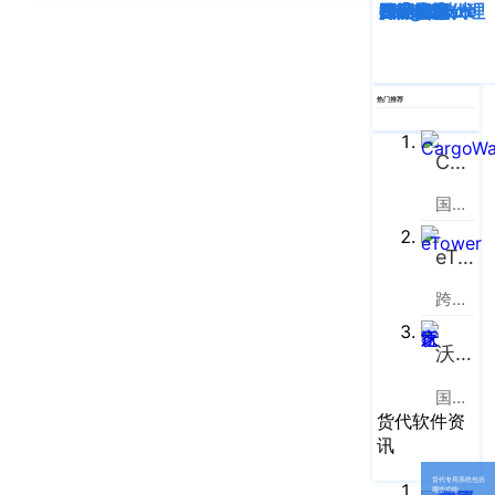
企业新闻
ICP
深度解析
企业动态
行业资讯
eTower
CargoWare
跨境电商
国际货运代理
SaaS云技术
国际物流
虹
备
口
产品功能
区
14001465
周
号-2
热门推荐
行业资讯
家
网
嘴
客户案例
CargoWare
站
路
669
地
国际货运代理软件云服务平台
CargoWare
号
图
中
eTower
eTower
垠
沪
跨境电商物流协同云服务平台
广
支持中心
公
场
网
沃行之家
新手指南
A
安
座
国际物流B2B电商平台
培训视频
9
备
货代软件资
楼
讯
31011002002106
FAQ
华
号
货代专用系统包括
哪些功能