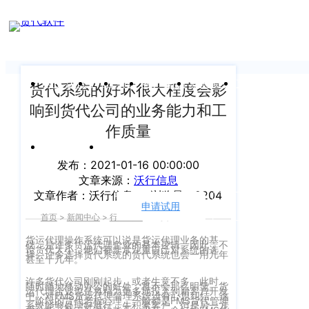
新闻中心
我们前行的脚步 从未停止
申请试用
产
品介绍视
频
关于沃行
产品
价格
客户案例
新闻资讯
支持中心
货代系统的好坏很大程度会影
响到货代公司的业务能力和工
关于我们
Copyright
产
作质量
©
公司介绍
品
运价与货盘
我的账户
咨
2020
发布：2021-01-16 00:00:00
渠道代理人计划
文章来源：
沃行信息
询：
WallTech.
文章作者：沃行信息
浏览量：2204
400-
All
申请试用
语言
加入我们
首页
>
新闻中心
>
行业资讯
>
正文
665-
Rights
9211（转
沃行产品
货运代理操作系统可以说是货运代理业务的基
础，是许多货运代理企业的基本逻辑。因此，不
Reserved.
论货代大小，他们都非常注重自己对系统的选
择。许多选择货代系统的货代系统也会一用几年
830）
甚至十几年。
上
国际货代
许多货代公司刚刚起步，或者生意不多。此时，
随时随地移动办公的好处，将不会那么明显。货
售
海
运代理企业也是将精力更多地投入到新客户开发
中，对FMS货运代理管理系统没有心思纠结。这
一阶段的货代老板心理，一般都是FMS货代管理
后
CargoWare
系统能够处理好就行，先积累客户。但是另一方
沃