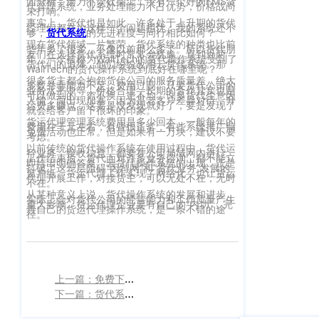
面分析，磨刀不误砍柴工，没有一个好的FMS货
代管理系统，业务处理能力不占优势，价格战尚
未打响。
客
CargoWareFBA
行
事实上，货代也是如此，许多处于上升期的货代
经理们都在为这样一个问题担忧：我的系统还不
服：
够，
货代系统
的先进程度与同行相比如何？
CargoWareB2B
信
现在货代领域一片繁荣，货代系统的种类也比前
400-
些年多了很多，不像以前那么多了。所以货代朋
友们在选择货代系统时常常会犹豫。直到近两
年，一个被称为WallTech的货代操作系统受到了
665-
货代们的追捧，他们纷纷改用云货代系统。那
息
微信小程序
WallTech的货代操作系统到底好在哪里呢？
很多货主都会抱怨货代公司的服务质量差，绝大
9211（转
技
多数并非能力不足，费用过高。只要货代公司的
BI大数据分析
业务水平中等，价格合理，长期的合作其实也是
可以做到的。穷不换，患不均，许多货代生意因
808）
人情，而出现加塞，因为是老客户差异对待，升
运费多赚点，这要是没发现就好了，要是发现了
术
就会给客户留下很坏的印象。
跨境电商
货运代理管理系统费用是多少回本，一般每年的
费用在千元左右，有些很正常，有些系统推广搞
有
免费活动也正常。但是如果有一万块，建议不要
考虑。
以前传统的货代操作系统在使用过程中，货代运
限
邮
行业务，接收信息，都要在公司局域网内进行。
eTower 小包系
工作结束后，货代面对许多业务咨询，都不能立
即给出明确答复。云货代操作系统的出现，正是
打破了这一层阻碍“因特网”和“货代业务”发展的
箱：
公
窗户纸。货运代理工作实现了网络化，也让货运
代理开展工作，对接货主，可以无处不在，无时
统
不在。
marketing@wall
司
从某种意义上说，货代操作系统的发展和进步，
实际上会对货代公司的经营能力和工作质量产生
eTower 头程/
重大影响。货运代理企业要有自己的“内功”，完
善自己的货运代理操作系统，是一条不错的途
版
径。
海外仓系统
权
总
所
CargoWareX
部：
上
上一篇：免费下载的货代系统真的能满足企业需求吗？
有
新闻中心
海
下一篇：货代系统的更迭，往往会通过技术展现在货代公司的能力上
沪
市