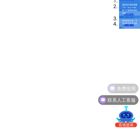
南
更新日志
国际货代系统用哪
货代国际物流系统
个好-cargoware
办
是一个值得考虑的
选择
事
我的账户
拼箱省钱之道：淳
处：
宏国际的智慧实践
深
CargoWare
圳
市
eTower
罗
湖
沃行之家
区
笋
岗
免费使用
梅
联系人工客服
园
路
75
号
润
弘