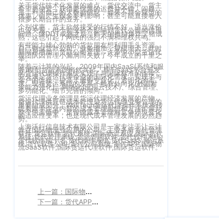
关于货代技术化发展的难点，货代交流中，货主
客
希望更便宜，获得更优惠的运费并不错。问题
是，利用自己的大数据信息，如果不符合规范的
CargoWareFBA
行
优惠，会产生很多不利影响，甚至可能直接卷入
很多长期合作的业务。
服：
个别优惠，货主欣然接受的行情不好，适当涨价
CargoWareB2B
信
也没关系，但个别涨价会影响到货代公司的信用
400-
问题。继DDT成熟之后，昨天的推特爆炸了猪成
熟，这也引起了网民的强烈不满和维权共鸣。
665-
息
微信小程序
有些能力雄心勃勃的货款朋友想利用手头资源，
自己创业货款公司。业务增加，规模增大，此时
新问题增加，货款公司管理。许多中小型货运代
理团队因管理小漏洞而失败了今年成立的千里之
9211（转
技
举。
BI大数据分析
随着云计算的兴起，2009年国内SaaS(系统和服
808）
务)模型货运系统悄然兴起。基于SaaS平台开发
术
的货运代理操作系统实现了与国际标准的连接，
充分满足货运代理企业的国际化需求，实现了与
客户的连接，提高了服务专业化、透明化的需
跨境电商
求。现在货运系统的发展一般有外向化(外部对
接能力强化)、网络化(应用云技术)、综合管理、
有
多功能化、细节完善的倾向。
货运代理业务管理是货运代理经济发展的产物，
货运代理供应链成本管理是货运代理业务管理的
限
邮
重要组成部分。WallTech货运代理操作系统将传
eTower 小包系
统着眼于企业内部的成本管理思想和方法扩展到
整个供需链中，是传统成本管理对竞争环境变化
的适应性变革，也是现代成本管理发展的必然趋
箱：
公
势。
统
上海沃行信息技术有限公司是一家专注于让云计
marketing@wall
算在国际物流业应用的公司。主业务有货代管理
司
软件,货运软件,货代系统,国际物流系统,国际货代
系统,货代管理系统,货运管理软件,货代软件系统,
eTower 头程/
货代软件前十名,货代操作系统,货代SaaS,海运系
统,货代软件公司,货代公司系统,货代APP,国际物
版
流SaaS软件,国际货运代理软件,国际货运软件。
海外仓系统
权
总
所
CargoWareX
部：
上
有
上一篇：国际物流系统是由哪些结构组成的？
新闻中心
海
下一篇：货代APP的管理主要包括哪几个方面？
沪
市