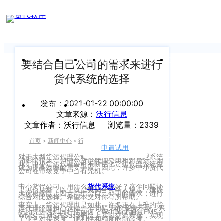
新闻中心
我们前行的脚步 从未停止
申请试用
产
品介绍视
频
关于沃行
产品
价格
客户案例
新闻资讯
支持中心
要结合自己公司的需求来进行
货代系统的选择
关于我们
Copyright
产
©
发布：2021-01-22 00:00:00
公司介绍
品
运价与货盘
我的账户
文章来源：
沃行信息
咨
2020
文章作者：沃行信息
浏览量：2339
渠道代理人计划
询：
WallTech.
首页
>
新闻中心
>
行业资讯
>
正文
400-
All
申请试用
语言
加入我们
665-
对于大型货运代理公司来说，调整货运代理系统
的影响很大，但中小货运代理公司相对灵活。因
Rights
此，中小货运代理公司不断优化货运代理系统也
成为提高效率的重要手段。因此，许多中小货代
9211（转
公司在市场竞争中占有先机。
沃行产品
Reserved.
830）
中小货代公司，用什么
货代系统
好？这个问题还
是见仁见智，以上就是我的一点个人观点，建议
上
大家根据以上四点，结合自己公司的需求，进行
国际货代
综合对比选择。希望本文对你有所帮助。
事实上，货运代理也是如此。许多正在上升的货
售
海
运代理经理担心这样一个问题:我的系统不够，系
统的先进性和同行性如何？WallTech通过FMS、
WMS、TMS在SaaS平台上实时交流数据，实现
后
CargoWare
了业务对接速度、便利性和精度的新高度。
沃