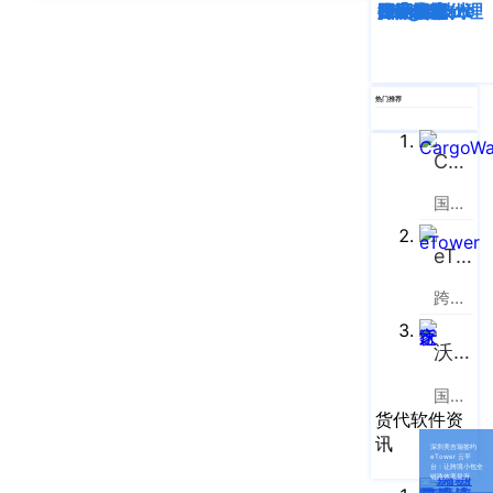
企业新闻
ICP
深度解析
企业动态
行业资讯
eTower
CargoWare
跨境电商
国际货运代理
SaaS云技术
国际物流
虹
备
口
产品功能
区
14001465
周
号-2
热门推荐
行业资讯
家
网
嘴
客户案例
CargoWare
站
路
669
地
国际货运代理软件云服务平台
CargoWare
号
图
中
eTower
eTower
垠
沪
跨境电商物流协同云服务平台
广
支持中心
公
场
网
沃行之家
新手指南
A
安
座
国际物流B2B电商平台
培训视频
9
备
货代软件资
楼
讯
31011002002106
深圳美吉瑞签约
FAQ
eTower 云平
台：让跨境小包全
华
号
链路效率提升