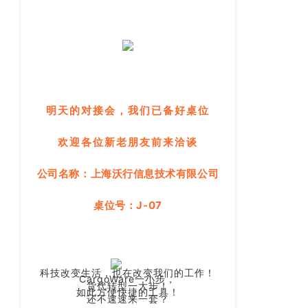
旭
辉
空
港
中
心
明天的对接会，我们已备好
桌位
B
座
欢迎各位新老朋友前来洽谈
623
室
公司名称：
上海沃行信息技术有限公司
武
汉
桌位号：
J-07
分
公
司：
武
科技改变生活，也在改变我们的工作！
CargoWare一小步，
汉
货代转型一大步！
如此方便快捷的工具！
市
还不速速来一套？