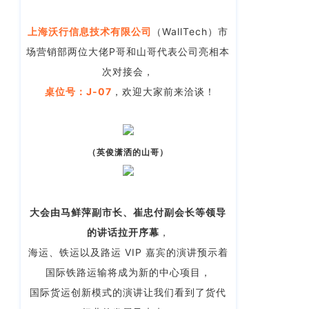
客
CargoWareFBA
行
服：
上海沃行信息技术有限公司
（WallTech）市
CargoWareB2B
信
400-
场营销部两位大佬P哥和山哥代表公司亮相本
665-
息
微信小程序
次对接会，
9211（转
技
BI大数据分析
桌位号：
J-07
，欢迎大家前来洽谈！
808）
术
跨境电商
有
限
邮
eTower 小包系
（英俊潇洒的山哥）
箱：
公
统
marketing@wall
司
eTower 头程/
版
大会由
马鲜萍副市长、崔忠付副会长等
领导
海外仓系统
权
的讲话拉开序幕
，
总
所
CargoWareX
部：
海运、铁运以及路运 VIP 嘉宾的演讲预示着
上
有
国际铁路运输将成为新的中心项目，
新闻中心
海
沪
国际货运创新模式的演讲让我们看到了货代
市