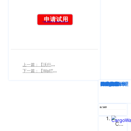
东
湖
新
申请试用
技
术
开
发
区
光
上一篇：【沃行课堂】恭喜你遇到“坑”，小程序踩坑指南
谷
下一篇：【WallTech课堂】告别“财务小白”，秒懂财务常识
创
业
深度解析
企业动态
行业资讯
eTower
CargoWare
跨境电商
国际货运代理
SaaS云技术
国际物流
街
9
栋
A
热门推荐
区
三
CargoWare
人