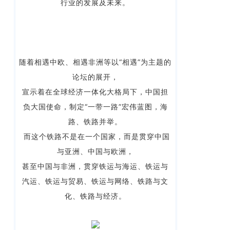
企业新闻
ICP
行业的发展及未来。
虹
备
口
产品功能
区
14001465
周
号-2
行业资讯
家
随着相遇中欧、相遇非洲等以“相遇”为主题的
网
嘴
客户案例
论坛的展开，
站
路
669
宣示着在全球经济一体化大格局下，中国担
地
CargoWare
号
负大国使命，制定“一带一路”宏伟蓝图，海
图
中
eTower
路、铁路并举。
垠
沪
而这个铁路不是在一个国家，而是贯穿中国
广
支持中心
公
与亚洲、中国与欧洲，
场
网
新手指南
A
甚至中国与非洲，贯穿铁运与海运、铁运与
安
座
汽运、铁运与贸易、铁运与网络、铁路与文
培训视频
9
备
化、铁路与经济。
楼
31011002002106
FAQ
华
号