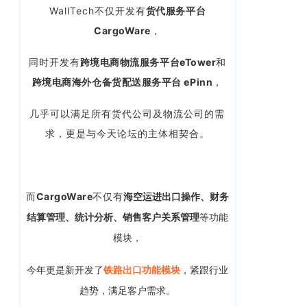
大
WallTech不仅开发有
货代服务平台
厦
CargoWare
，
写
字
同时开发有
跨境
电商物流服务平台eTower
和
楼
跨境电商海外仓备货配送服务平台 ePinn
，
T2
30
几乎可以满足所有货代公司及物流公司的需
楼
求，更是与今天论坛的主体相契合。
北
京
办
事
而
CargoWare
不仅有
海空运进出口操作、财务
处：
结算管理、统计分析、销售客户关系管理
等功能
北
模块，
京
市
今年更是新开发了
铁路出口功能模块
，紧跟行业
顺
义
。
趋势，满足客户需求
区