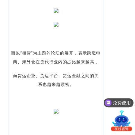
南
更新日志
办
事
我的账户
处：
深
CargoWare
圳
市
eTower
罗
而以“相智”为主题的论坛的展开，表示跨境电
湖
沃行之家
商、海外仓在货代行业内的占比越来越高，
区
笋
而
货运企业、货运平台、货运金融之间的关
岗
系也越来越紧密。
梅
园
免费使用
路
75
号
润
弘