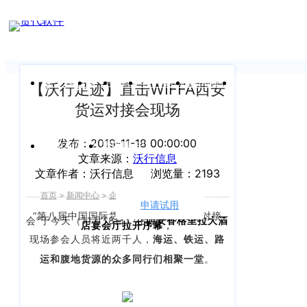
新闻中心
我们前行的脚步 从未停止
申请试用
产
品介绍视
频
关于沃行
产品
价格
客户案例
新闻资讯
支持中心
【沃行足迹】直击WIFFA西安
货运对接会现场
关于我们
Copyright
产
©
发布：2019-11-18 00:00:00
公司介绍
品
运价与货盘
我的账户
文章来源：
沃行信息
咨
2020
文章作者：沃行信息
浏览量：2193
渠道代理人计划
询：
WallTech.
首页
>
新闻中心
>
企业新闻
>
正文
400-
All
申请试用
语言
加入我们
“第八届中国国际货代年会暨国际货运对接
665-
会”于今天（
11月18日
）
在
西安
香格里拉大酒
Rights
店宴会厅拉开序幕
，
9211（转
沃行产品
现场参会人员将近两千人，
海运、铁运、路
Reserved.
830）
运和腹地货源的众多同行们相聚一堂
。
上
国际货代
售
海
后
CargoWare
沃