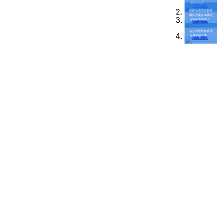
南
排名的价值
更新日志
国际物流系统是从
办
哪四方面提高物流
企业效率的呢？
事
我的账户
货运管理软件将实
现更多的可能
处：
深
CargoWare
圳
市
eTower
罗
湖
沃行之家
区
笋
岗
梅
园
路
75
号
润
弘