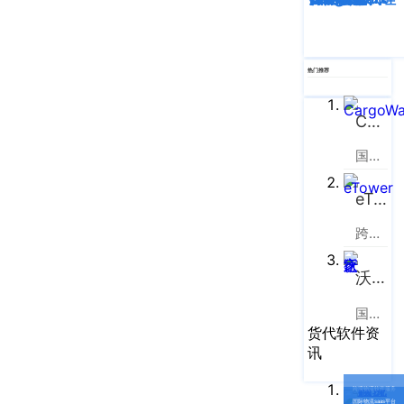
企业新闻
ICP
虹
备
口
产品功能
区
14001465
周
热门推荐
号-2
行业资讯
家
网
嘴
CargoWare
客户案例
站
路
国际货运代理软件云服务平台
669
地
CargoWare
号
图
eTower
中
eTower
垠
沪
跨境电商物流协同云服务平台
广
支持中心
公
场
沃行之家
网
新手指南
A
安
座
国际物流B2B电商平台
货代软件资
培训视频
9
备
讯
楼
31011002002106
FAQ
华
号
跨境物流软件服务
国际物流saas平台