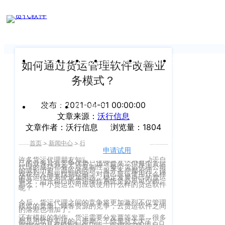
新闻中心
我们前行的脚步 从未停止
申请试用
产
品介绍视
频
关于沃行
产品
价格
客户案例
新闻资讯
支持中心
如何通过货运管理软件改善业
务模式？
关于我们
Copyright
产
©
发布：2021-04-01 00:00:00
公司介绍
品
运价与货盘
我的账户
文章来源：
沃行信息
咨
2020
文章作者：沃行信息
浏览量：1804
渠道代理人计划
询：
WallTech.
首页
>
新闻中心
>
行业资讯
>
正文
400-
All
申请试用
语言
加入我们
665-
许多货运代理朋友知道合理的业务模式有助于自
己的业务具有竞争优势，迅速提高，但每个货运
Rights
代理的成功都有不可复制性，每个货运代理公司
的成长历史、面临的问题、服务客户都不同，很
9211（转
难在别人那里找到经验，对自己应该使用什么样
沃行产品
的货运代理系统更加困惑。稳定发展自己的货运
Reserved.
事业，适合自己的货运操作系统是必不可少的。
那么，中小货运公司应该使用什么样的货运软件
830）
呢？
上
国际货代
今后，货运代理之间的竞争将更加激烈不仅管理
模式的竞争、顾客资源的竞争，云货运软件之间
的落差也增加了。
售
海
还有模板的制作。货运需要分发票等发票。很多
都是用软件实现的。否则，工作量就太大了。
后
CargoWare
Walltech具有模板制作功能，Walltech的用户只
沃