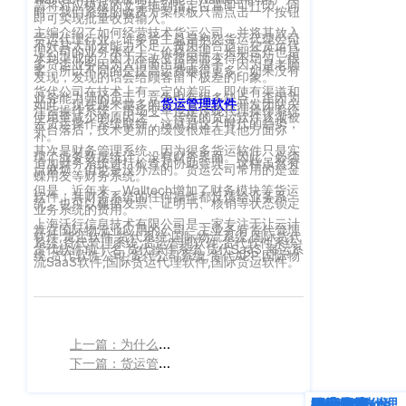
需将对应模板的文字拖到指定位置即可打印。同
时，我们系统的收费方案模板只需点击一个按钮
客
即可实现批量收费输入。
CargoWareFBA
行
主编介绍了如何经营技术货运公司，并将其放入
服：
货运代理行业。许多货主总是抱怨货运代理公司
不好其大部分能力不足，费用不合适。在货运代
理公司的业务水平上，价格合理，长期合作也是
CargoWareB2B
信
水到渠成的。因为不改变贫困而变得不均匀，很
400-
多货运业务因为人情而出现了塞子。因为是老顾
客，所以不同的是提高运费赚得更多。如果没有
发现，发现的话会给顾客留下极差的印象。
665-
息
微信小程序
货代公司在技术上有一定的差距，即使有渠道和
业务能力强的员工，竞争也有很多缺点。正因为
9211（转
如此，现在越来越多的
货运管理软件
开发团队关
技
注云操作系统，市场变革也是传统代理操作系统
BI大数据分析
使用量减少的原因之一。传统的货运软件逐渐被
云货运操作系统取缔，这就是这个时代的趋势，
808）
平台落后，技术更新的缓慢很难在其他方面弥
术
补。
其次是财务管理系统。因为很多货运软件只是实
跨境电商
现了业务数据统计，没有财务界面。因此，必须
有
追加财务系统进行检查和协助管理。这样虽然有
点麻烦，但也是没办法的。货运公司常用的是金
蝶用友等财务系统。
限
但是，近年来，Walltech增加了财务模块等货运
邮
软件，其财务系统的任何操作都反馈给业务系
eTower 小包系
统。也可以根据发票、证明书、核销等状态锁定
业务系统的费用。
箱：
公
上海沃行信息技术有限公司是一家专注于让云计
统
算在国际物流业应用的公司。主业务有货代管理
软件,货运软件,货代系统,国际物流系统,国际货代
marketing@wall
系统,货代管理系统,货运管理软件,货代软件系统,
司
货代软件前十名,货代操作系统,货代SaaS,海运系
统,货代软件公司,货代公司系统,货代APP,国际物
eTower 头程/
流SaaS软件,国际货运代理软件,国际货运软件。
版
海外仓系统
权
总
所
CargoWareX
部：
上一篇：为什么现在传统的货运管理软件越来越少？
上
有
下一篇：货运管理软件公司浅谈物流信息化的重要性
新闻中心
海
沪
市
深度解析
企业动态
行业资讯
eTower
CargoWare
跨境电商
国际货运代理
SaaS云技术
国际物流