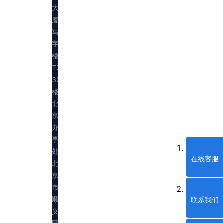
大
厦
写
字
楼
T2
30
楼
北
京
办
事
处：
在线客服
北
京
市
顺
联系我们
义
区