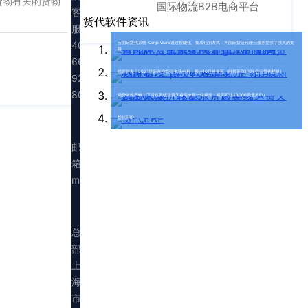
货物有关的货物
国际物流B2B电商平台
客
货代软件资讯
服：
400-
云国际货代系统-CargoWare通过智能化、集成化的方式，为国际货运代理云服务提供了强大的支
持
665-
独家首发 | 2023国际航空货运市场分析：预计10月份复苏（附最新TOP25空运货代榜单）
9211（转
808）
局势依然严峻！下月起美线运费又将迎来新一轮暴涨！最高可达23000美元/FEU
货代ERP
邮
箱：
marketing@walltechsystem.cn
总
部：
上
海
市