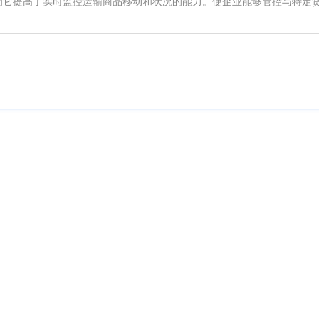
为它提高了实时监控运输商品移动和状况的能力。使企业能够管控与特定