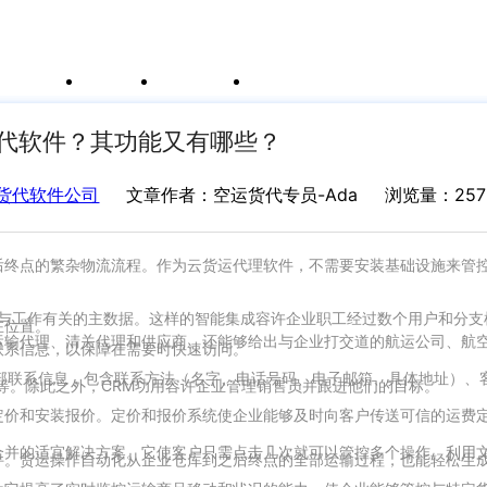
例
新闻资讯
支持中心
运价与货盘
我的账户
代软件？其功能又有哪些？
货代软件公司
文章作者：空运货代专员-Ada
浏览量：257
后终点的繁杂物流流程。作为云货运代理软件，不需要安装基础设施来管
存与工作有关的主数据。这样的智能集成容许企业职工经过数个用户和分支
在位置。
运输代理、清关代理和供应商。还能够给出与企业打交道的航运公司、航
联系信息，以保障在需要时快速访问。
部联系信息，包含联系方法（名字、电话号码、电子邮箱、具体地址）、
……等。除此之外，CRM功用容许企业管理销售员并跟进他们的目标。
定价和安装报价。定价和报价系统使企业能够及时向客户传送可信的运费
合并的适宜解决方案。它使客户只需点击几次就可以管控多个操作。利用
件。货运操作自动化从企业仓库到之后终点的全部运输过程，也能轻松生