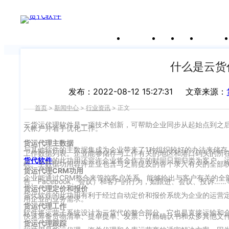
新闻中心
关于沃行
产品
价格
客户案
我们前行的脚步 从未停止
申请试用
产
品介绍视
频
什么是云货
发布：2022-08-12 15:27:31
文章来源：
首页
>
新闻中心
>
行业资讯
>
正文
云货运代理软件是一项技术创新，可帮助企业同步从起始点到之
入帐户并着手优化工作。
货运代理主数据
与其他软件的主数据集成为企业带来了1种组织较好的办法来储
工作数据列表。企业能够储存与工作有关的地区和港口码头的所
货代软件
的此功用还容许企业将合作方的时间日期归类为客户、
机。主数据功用容许企业包含与之前提及的各个录入有关的全部
货运代理CRM功用
企业能通过CRM整合来管控客户关系。能够给出与客户有关的全
告、Facebook、会议）和客户的行为，如跟进、会议、投诉
货运代理定价和报价
货代软件的此功用有利于经过自动定价和报价系统为企业的运营
用企业的业务需求。
货运代理工作
软件将运营子系统设计为云货代的整合部分。它也是直接运输和
快速筹备货物清单、提单提单、发票、订舱确认书和众多其他文
货运代理跟踪