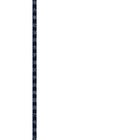
南
办
事
处：
深
圳
市
罗
湖
区
笋
岗
梅
园
路
75
号
润
弘