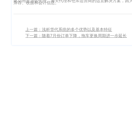
此功用是货运代理、海关代理和仓库运营商的适宜解决方案，因
库存、收据和会计信息。
上一篇：浅析货代系统的多个优势以及基本特征
下一篇：随着7月份订单下降，拖车更换周期进一步延长