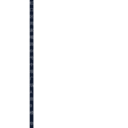
虹
口
区
周
家
嘴
路
669
号
中
垠
广
场
A
座
9
楼
华