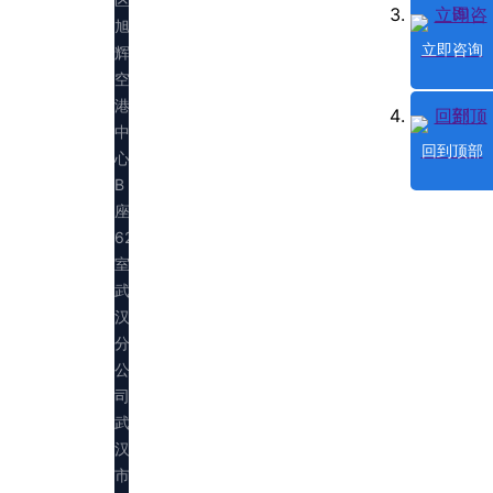
旭
立即咨询
辉
空
港
中
回到顶部
心
B
座
623
室
武
汉
分
公
司：
武
汉
市