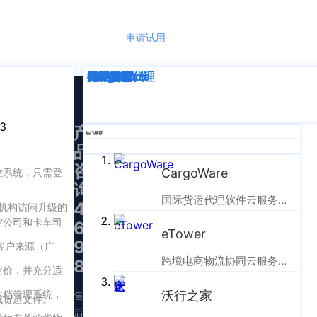
申请试用
语言
深度解析
企业动态
行业资讯
eTower
CargoWare
跨境电商
国际货运代理
SaaS云技术
国际物流
3
产
热门推荐
品
咨
CargoWare
控系统，只需登
询：
国际货运代理软件云服务平台
400-
机构访问升级的
空公司和卡车司
665-
eTower
9211（转
客户来源（广
跨境电商物流协同云服务平台
830）
定价，并充分适
沃行之家
文档管理系统，
售
成货运文件。
后