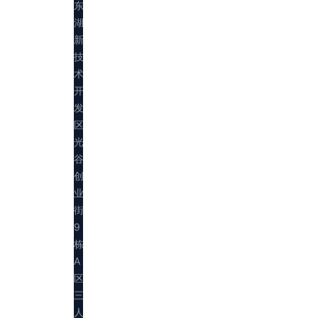
东
湖
新
技
术
开
发
区
光
谷
创
业
街
9
栋
A
区
三
人