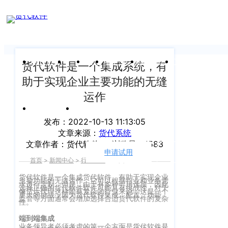
新闻中心
我们前行的脚步 从未停止
申请试用
产
品介绍视
频
关于沃行
产品
价格
客户案例
新闻资讯
支持中心
货代软件是一个集成系统，有
助于实现企业主要功能的无缝
关于我们
Copyright
产
运作
©
公司介绍
品
运价与货盘
我的账户
咨
2020
发布：2022-10-13 11:13:05
渠道代理人计划
文章来源：
货代系统
询：
WallTech.
文章作者：货代软件
浏览量：1583
400-
All
申请试用
语言
加入我们
首页
>
新闻中心
>
行业资讯
>
正文
665-
Rights
9211（转
沃行产品
货代软件是一个集成货代软件，有助于实现企业
主要功能的无缝运作。它可以根据行业和业务需
Reserved.
求进行定制。但是，由于有多种可用选项，因此
选择正确的货代软件软件可能具有挑战性。对于
830）
像货运代理这样固有复杂的行业来说，这是一个
更大的挑战，因为货代软件集成、配置、功能、
上
监管等方面通常会增加选择合适货代软件的复杂
国际货代
性。
售
海
端到端集成
后
CargoWare
业务领导者必须考虑的第一个方面是货代软件是
沃