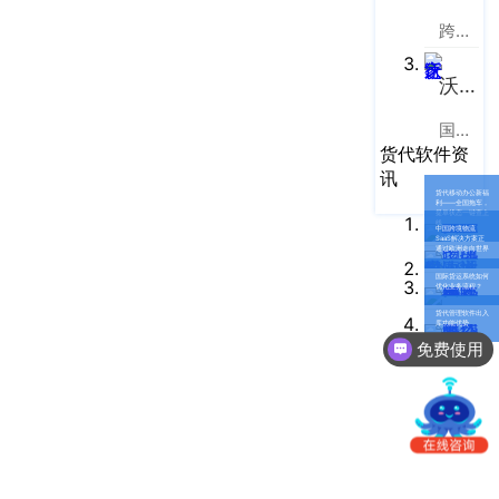
南
更新日志
跨境电商物流协同云服务平台
办
事
我的账户
沃行之家
处：
深
CargoWare
国际物流B2B电商平台
圳
货代软件资
市
eTower
讯
罗
货代移动办公新福
利——全国拖车，
提单状态一键查上
湖
沃行之家
线
中国跨境物流
SaaS解决方案正
区
通过欧洲走向世界
笋
国际货运系统如何
优化业务流程？
岗
货代管理软件出入
库功能优势
梅
免费使用
园
路
75
号
润
弘