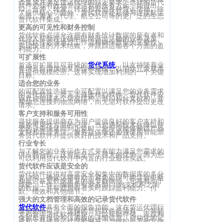
否集成并满足货运代理的特定要求。选择的货代
软件必须有效地管理运营的所有方面，如进出
客
口、合并、转发、转运和其他各种货运活动。除
了提供核心功能外，货代软件还必须与连接航运
CargoWareFBA
行
公司、海关、代理、航空公司等的更广泛的生态
货代软件集成。
服：
更高的可见性和财务控制
CargoWareB2B
信
400-
货代软件必须允许拥有财务统计数据的所有者和
代理人帮助在正确的时间做出正确的业务决策。
货代软件必须通过工作流程确保数据的完整性，
665-
息
微信小程序
实现快速的月末结账，并跟踪运输各个方面的盈
利能力。
9211（转
可扩展性
技
BI大数据分析
首选可扩展且可升级的
货代系统
，以支持随着业
808）
务增长而增加的复杂性和规模，以消除冗余成本
并提供规模经济。这将实现增加利润的一个关键
术
目标。
适合您的业务
跨境电商
有
的可配置性选择一个可配置以满足您的业务需求
的货代软件，而无需修改核心软件。货代软件应
该允许创建多个层次结构、部门和分支机构，并
帮助您连接到物流网络，而无需对软件提出更改
限
请求。
邮
eTower 小包系
客户支持和服务可用性
箱：
公
寻找服务提供商在为用户提供良好的客户支持和
统
服务可用性方面的记录。当您遇到技术故障以使
您的业务快速回到正轨时，您应该能够获得产品
marketing@wall
支持和管理关注。服务提供商还必须使用智能票
司
务货代软件并提供良好的技术和产品支持。
eTower 头程/
行业专长
版
与了解您的业务运作方式并有能力满足您需求的
供应商合作。这可能是一个很大的优势，因为您
海外仓系统
可以利用货代软件中内置的行业最佳实践。
权
货代软件应该是安全的
总
货代软件提供对高度安全和集中的数据库的多分
支访问。确保这将有助于避免处理可能导致中断
所
CargoWareX
部：
和延迟甚至数据重复的脱节数据组。它将有助于
维护、工作、编辑所有业务部门/分支机构之间
的数据，并帮助所有者实时跟踪盈利能力、付
上
款、绩效和其他细节。
有
强大的文档管理和高效的记录货代软件
新闻中心
海
货代软件
具有全面的报告功能，这在货运代理行
沪
业中必不可少。选择的货代软件必须有一个智能
文档管理货代软件模块，可以帮助存储、跟踪和
市
保留所有报告和仪表板的详细信息。自动化的记
录和文件使货运代理能够减少与维护所需的文件