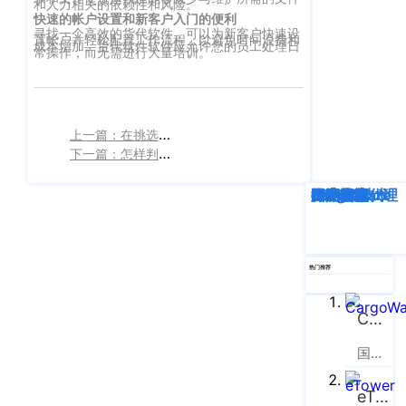
企业新闻
ICP
和人力相关的依赖性和风险。
虹
快速的帐户设置和新客户入门的便利
备
口
寻找一个高效的货代软件，可以为新客户快速设
置帐户并轻松配置工作流程，以避免时间浪费和
产品功能
成本增加。货代软件软件应允许您的员工处理日
区
常操作，而无需进行大量培训。
14001465
周
号-2
行业资讯
家
网
嘴
客户案例
上一篇：在挑选货代软件时，需要注意的一些关键功能
站
路
下一篇：怎样判断自己是否需要定制的货代信息管理系统呢？
669
地
CargoWare
号
图
深度解析
企业动态
行业资讯
eTower
CargoWare
跨境电商
国际货运代理
SaaS云技术
国际物流
中
eTower
垠
沪
广
支持中心
公
场
热门推荐
网
新手指南
A
安
座
CargoWare
培训视频
9
备
国际货运代理软件云服务平台
楼
31011002002106
FAQ
华
号
eTower