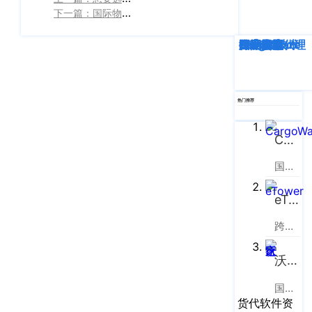
企业新闻
ICP
虹
下一篇：国际物流系统使用技术和自动化来优化运输和物流流程
备
口
产品功能
区
14001465
深度解析
企业动态
行业资讯
eTower
CargoWare
跨境电商
国际货运代理
SaaS云技术
国际物流
周
号-2
行业资讯
家
网
嘴
客户案例
热门推荐
站
路
669
地
CargoWare
CargoWare
号
图
中
eTower
国际货运代理软件云服务平台
垠
沪
广
支持中心
公
eTower
场
网
新手指南
A
跨境电商物流协同云服务平台
安
座
培训视频
9
沃行之家
备
楼
31011002002106
国际物流B2B电商平台
FAQ
华
货代软件资
号