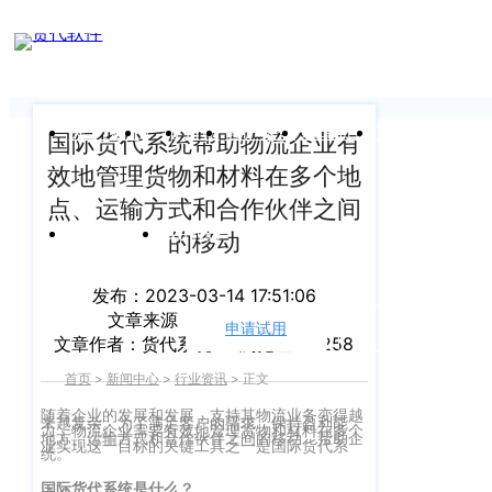
新闻中心
我们前行的脚步 从未停止
申请试用
产
品介绍视
频
关于沃行
产品
价格
客户案例
新闻资讯
支持中心
国际货代系统帮助物流企业有
效地管理货物和材料在多个地
关于我们
Copyright
产
点、运输方式和合作伙伴之间
©
公司介绍
品
运价与货盘
我的账户
的移动
咨
2020
渠道代理人计划
询：
WallTech.
发布：2023-03-14 17:51:06
400-
文章来源：
货代软件公司
All
申请试用
语言
加入我们
文章作者：货代系统
浏览量：2258
665-
Rights
9211（转
首页
>
新闻中心
>
行业资讯
>
正文
沃行产品
Reserved.
830）
随着企业的发展和发展，支持其物流业务变得越
来越复杂。为了满足客户的需求，保持盈利能
上
力，物流企业需要有效地管理货物和材料在多个
国际货代
地方、运输方式和合作伙伴之间的移动。帮助企
业实现这一目标的关键工具之一是国际货代系
统。
售
海
后
CargoWare
国际货代系统是什么？
沃