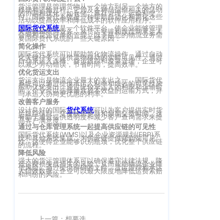
货运管理是管理货物从一个地方到另一个地方的
客
移动和运输过程。它涉及各种与运输相关的活动
CargoWareFBA
的协调和优化，如仓储、库存管理、运输和交
行
付。国际货代系统是一种帮助自动化和简化这些
活动以提高效率和降低成本的软件应用程序。
服：
国际货代系统
是一个软件平台，使企业能够管理
CargoWareB2B
信
其运输和航运业务，从货运安排和跟踪到承运人
400-
合同和货运订单的管理。以下是您的物流业务需
要国际货代系统的一些关键原因：
665-
息
微信小程序
简化操作
国际货代系统可以帮助简化物流操作，通过自动
9211（转
化关键任务，提供货物移动的实时可见性。通过
技
BI大数据分析
自动承运人选择、货运跟踪和发票管理，企业可
以减少劳动错误，节省时间，提高效率。
808）
优化货运支出
术
货运支出是物流企业最大的支出之一。国际货代
跨境电商
系统可以通过提供承运人利率和绩效的可见性来
帮助优化支出。通过比较承运人的利率和运输时
有
间，企业可以选择最具成本效益的运输方式，并
与承运人协商更优惠的利率。
改善客户服务
限
邮
eTower 小包系
设计良好的国际
货代系统
可以为客户提供实时货
运跟踪信息、交货状态更新和预期交货时间。这
有助于通过提供透明度和减少客户查询需求来提
箱：
公
高客户满意度。
统
通过与仓库管理系统一起提高供应链的可见性
marketing@wall
司
国际货代系统(WMS)以及企业资源规划(ERP)系
统和其他系统集成，为供应链提供端到端可见
eTower 头程/
性。这使得企业能够识别瓶颈，优化整个供应链
的流程。
版
降低风险
海外仓系统
强大的货运管理体系可以确保遵守法律法规，降
权
低运费损失或损失的风险，从而帮助物流企业降
总
低风险。通过提供准确的文件、货运跟踪和承运
人绩效数据，企业可以最大限度地降低运费索赔
和纠纷的风险。
所
CargoWareX
部：
上
有
新闻中心
海
沪
市
上一篇：想要选择适合自己的货代业务管理系统，需要一点点去使用，去感受