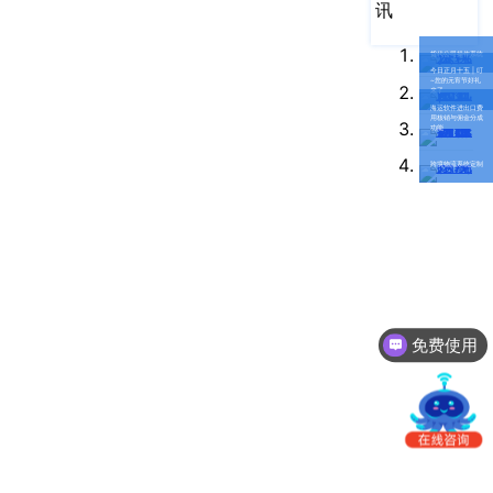
南
讯
更新日志
办
货代公司操作系统
事
我的账户
今日正月十五 | 叮
~您的元宵节好礼
处：
来了
海运软件进出口费
深
CargoWare
用核销与佣金分成
功能
圳
市
eTower
跨境物流系统定制
罗
湖
沃行之家
区
笋
岗
梅
免费使用
园
联系人工客服
路
75
号
润
弘