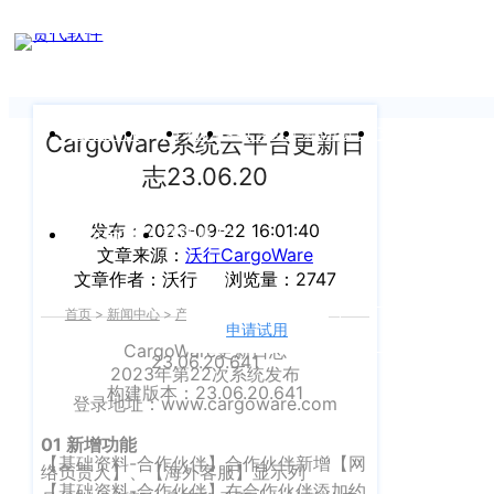
新闻中心
我们前行的脚步 从未停止
申请试用
产
品介绍视
频
关于沃行
产品
价格
客户案例
新闻资讯
支持中心
CargoWare系统云平台更新日
志23.06.20
关于我们
Copyright
产
©
发布：2023-09-22 16:01:40
公司介绍
品
运价与货盘
我的账户
文章来源：
沃行CargoWare
咨
2020
文章作者：沃行
浏览量：2747
渠道代理人计划
询：
WallTech.
首页
>
新闻中心
>
产品功能
>
正文
400-
All
申请试用
语言
加入我们
665-
CargoWare更新日志
23.06.20.641
Rights
2023年第22次系统发布
9211（转
沃行产品
构建版本：23.06.20.641
Reserved.
登录地址：www.cargoware.com
830）
上
国际货代
01 新增功能
售
海
【基础资料-合作伙伴】合作伙伴新增【网
络负责人】、【海外客服】显示列
后
CargoWare
【基础资料-合作伙伴】在合作伙伴添加约
沃