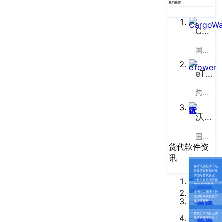
企业新闻
ICP
虹
热门推荐
备
口
产品功能
区
CargoWare
14001465
周
号-2
行业资讯
国际货运代理软件云服务平台
家
网
嘴
客户案例
eTower
站
路
669
地
CargoWare
跨境电商物流协同云服务平台
号
图
中
eTower
沃行之家
垠
沪
广
国际物流B2B电商平台
支持中心
公
货代软件资
场
网
讯
新手指南
A
CargoWare系统
客户成功故事 | 如
安
座
云平台更新日志
何让两家长期合作
2020.11.24
的国际货代企业，
一起突破跨国协作
培训视频
9
备
“难慢累”的瓶颈
非洲港口拥堵？智
楼
能调度系统替代方
31011002002106
案深度解析
FAQ
华
货代公司为什么需
号
要货代管理系统？