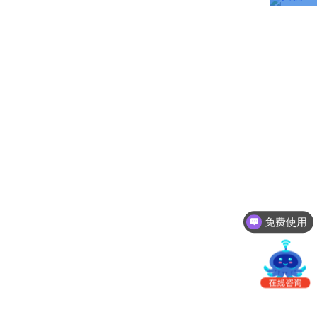
南
更新日志
办
事
我的账户
处：
深
CargoWare
圳
市
eTower
罗
湖
沃行之家
区
笋
岗
梅
免费使用
园
路
75
号
润
弘