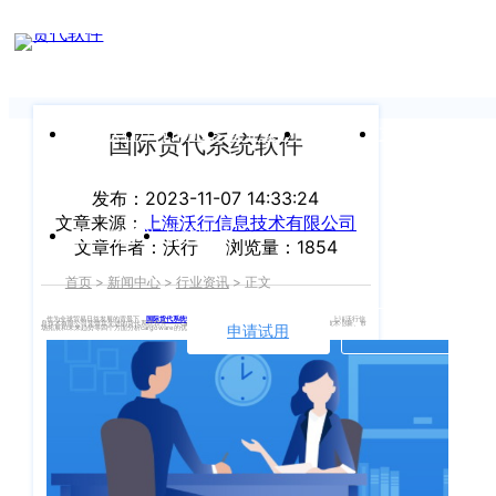
新闻中心
我们前行的脚步 从未停止
申请试用
产
品介绍视
频
关于沃行
产品
价格
客户案例
新闻资讯
支持中心
国际货代系统软件
关于我们
Copyright
发布：2023-11-07 14:33:24
产
文章来源：
上海沃行信息技术有限公司
©
公司介绍
品
运价与货盘
我的账户
文章作者：沃行
浏览量：1854
咨
2020
首页
>
新闻中心
>
行业资讯
>
正文
渠道代理人计划
询：
WallTech.
400-
作为全球贸易日益发展的背景下，
国际货代系统软件
的需求日益增长。在这个竞争激烈的市场中，上海沃行信
息技术有限公司凭借其先进的货代系统软件——cargoware，逐渐崭露头角。本文将从用户体验、技术创新、市
All
申请试用
语言
场拓展和未来趋势等四个方面分析cargoware的优势，揭示其在国际货代系统软件领域的独特地位。
加入我们
665-
Rights
9211（转
沃行产品
Reserved.
830）
上
国际货代
售
海
后
CargoWare
沃