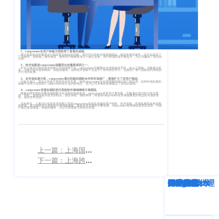
客
CargoWareFBA
行
服：
CargoWareB2B
信
400-
665-
息
微信小程序
1、cargoware在用户体验方面取得了显著的成就。
9211（转
通过直观友好的界面设计和高度定制化的功能，用户可以轻松实现货物跟踪、报关申报等操作。这不仅提高了
技
工作效率，也降低了操作难度，使得用户能够更专注于核心业务。用户的满意度不断提升，为公司赢得了良好的
BI大数据分析
口碑。
808）
2、技术创新是cargoware脱颖而出的重要原因之一。
作为上海沃行信息技术有限公司的明星产品，cargoware不断整合先进的科技手段，如人工智能、大数据分析
等，为用户提供更加精准、高效的服务。这种技术创新不仅提升了软件的竞争力，也推动了整个国际货代系统软
术
件行业的发展。
3、在市场拓展方面，cargoware通过积极的国际合作和市场推广，逐渐扩大了其用户基础。
跨境电商
与各大港口、货运公司建立紧密的合作关系，使得cargoware在全球范围内得以推广和应用。这种市场拓展的
策略不仅有力地巩固了cargoware在行业内的地位，也为公司未来的发展奠定了坚实的基础。
有
4、cargoware有望在国际货代系统软件领域继续引领潮流。
随着全球贸易的不断发展和数字化进程的加速推进，cargoware将更加注重创新，不断满足用户的个性化需
求。同时，加强与新兴技术的结合，如区块链、物联网等，将使得cargoware在未来能够更好地适应市场的变
化，保持竞争优势。
限
邮
总的来说，上海沃行信息技术有限公司的cargoware凭借其卓越的用户体验、技术创新、市场拓展和未来趋势
eTower 小包系
的把握，成为国际货代系统软件领域的翘楚。随着全球贸易的不断发展，cargoware有望继续发挥其优势，为用
户提供更加便捷、高效的服务，为公司实现更大的商业价值。‍
箱：
公
统
marketing@wall
司
eTower 头程/
版
上一篇：上海国际物流系统
海外仓系统
下一篇：上海跨境物流系统
权
总
所
CargoWareX
部：
深度解析
企业动态
行业资讯
eTower
CargoWare
跨境电商
国际货运代理
SaaS云技术
国际物流
上
有
新闻中心
海
沪
市