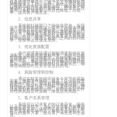
核及处理订单信息，减少人工干预和繁琐
的数据录入工作。另外，系统还可以实现
客
订单状态的实时更新和追踪，确保客户能
CargoWareFBA
行
够随时了解订单的进展情况。此方式不仅
提高订单处理效率，而且也降低了出错
服：
率，提高客户满意度。
CargoWareB2B
信
400-
2、信息共享
665-
息
微信小程序
系统能打破部门之间信息壁垒，实现
信息共享和协同作业，提高了内部沟通效
9211（转
率。系统可以把货物信息、运输进度、费
技
用结算等数据实时更新和共享给相关部门
BI大数据分析
和人员，确保各方能及时了解和处理相关
808）
信息。此方式能减少信息重复录入和沟通
延误的问题，提高了各部门之间的协同效
术
率，使整体运营速度加快。
跨境电商
3、优化资源配置
有
货代管理系统通过智能调度和优化资
限
源配置，能提高资源利用率。系统可以根
邮
eTower 小包系
据货物属性和运输要求，自动分配运力和
运输路径，减少运输中的空载率和路线浪
费。另外，系统还可以对货物进行跟踪和
箱：
公
监控，随时了解货物所处位置和状态，确
统
保货物能按时且安全送达目的地。
marketing@wall
司
4、风险管理和控制
eTower 头程/
版
通过实时监控供应链各个环节的风险
因素，预警潜在风险，提高了企业应对突
海外仓系统
发事件的能力。通过对货物运输过程的全
程跟踪，能及时发现和处理潜在问题，确
权
保货物的安全运输。同时，系统还可以提
总
供风险分析和报告功能，帮助企业制定针
对性的风险应对策略，降低运营风险。
所
CargoWareX
部：
5、客户关系管理
上
有
系统可以记录客户的订单历史、编号
新闻中心
以及反馈等信息，为企业提供客户画像和
海
数据分析支持。这样能让企业更好的了解
沪
客户需求和市场动态，有助于企业制定个
性化的服务方案，提高客户满意度和忠诚
市
度。