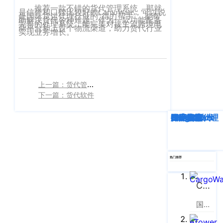
企业新闻
ICP
虹
推荐一款不错的货代管理系统，那就
是信誉和口碑比较好的
CargoWare，可以说
备
是国际货运代理行业的“得力帮手”，能帮
口
助解决货代各种难题。作为一款功能配备
产品功能
完善的处理系统，能完美对接主流跨境电
商平台和上百个物流渠道，助力货代行业
区
14001465
实现业务增长。
周
号-2
行业资讯
家
网
嘴
客户案例
站
路
上一篇：货代管理软件
669
地
CargoWare
下一篇：货代软件
号
图
中
eTower
深度解析
企业动态
行业资讯
eTower
CargoWare
跨境电商
国际货运代理
SaaS云技术
国际物流
垠
沪
广
支持中心
公
场
网
新手指南
热门推荐
A
安
座
培训视频
9
CargoWare
备
楼
31011002002106
国际货运代理软件云服务平台
FAQ
华
号