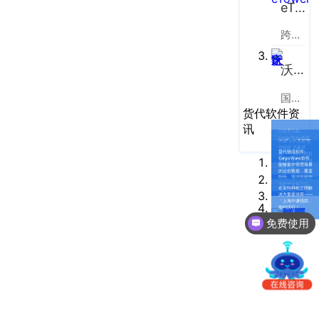
南
eTower
更新日志
办
跨境电商物流协同云服务平台
事
我的账户
处：
沃行之家
深
CargoWare
圳
国际物流B2B电商平台
市
eTower
货代软件资
罗
讯
以效率为核，
CargoWare铁路
湖
沃行之家
WallTech亮相“数
运输功能重塑货代
智赋能 共赢进
协作新生态
货代物流软件-
博”——2021跨国
区
CargoWare软件
采购及跨境供应链
能够集中管理海量
高峰论坛
的运价数据，覆盖
笋
陆地、海洋和航空
等多种运输方式。
欢迎特种柜王牌解
岗
决方案提供商——
「上海中谦强胜」
梅
签约沃行！
免费使用
园
路
75
号
润
弘