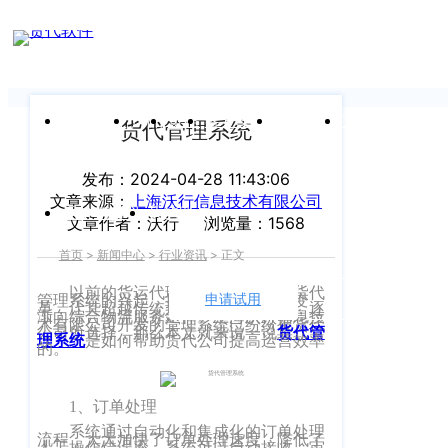
新闻中心
我们前行的脚步 从未停止
申请试用
产
品介绍视
频
关于沃行
产品
价格
客户案例
新闻资讯
支持中心
货代管理系统
关于我们
Copyright
发布：2024-04-28 11:43:06
产
文章来源：
上海沃行信息技术有限公司
©
公司介绍
品
运价与货盘
我的账户
文章作者：沃行
浏览量：1568
咨
2020
首页
>
新闻中心
>
行业资讯
>
正文
渠道代理人计划
询：
WallTech.
400-
以前的货运代理过于单一，随着货代
All
申请试用
语言
管理系统的兴起，推动着货运代理的变
加入我们
革，让其超越传统意义上的业务范畴，逐
665-
渐向综合物流服务延伸。上海沃行信息技
术有限公司开发的管理系统已纷纷被货代
Rights
公司所选择，那么本文就来说一说
货代管
理系统
是如何帮助货代公司提高运营效率
9211（转
沃行产品
的。
Reserved.
830）
上
国际货代
1、订单处理
售
海
系统通过自动化和集成化的订单处理
流程，大大加快了订单处理速度，降低了
后
CargoWare
沃
人工操作错误率。系统可以自动接收、审