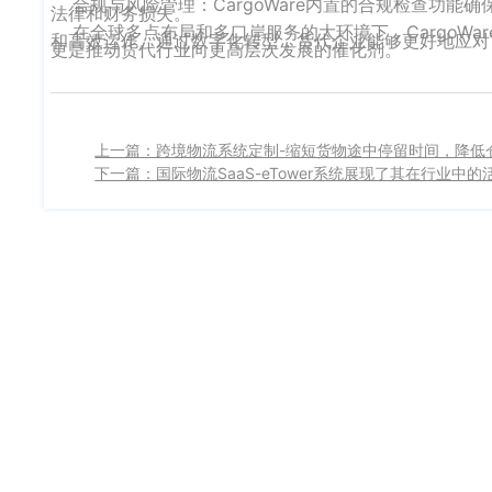
合规与风险管理：CargoWare内置的合规检查功能
法律和财务损失。
在全球多点布局和多口岸服务的大环境下，CargoWa
和高效运作。通过数字化转型，货代企业能够更好地应对市
更是推动货代行业向更高层次发展的催化剂。
上一篇：跨境物流系统定制-缩短货物途中停留时间，降低
下一篇：国际物流SaaS-eTower系统展现了其在行业中的