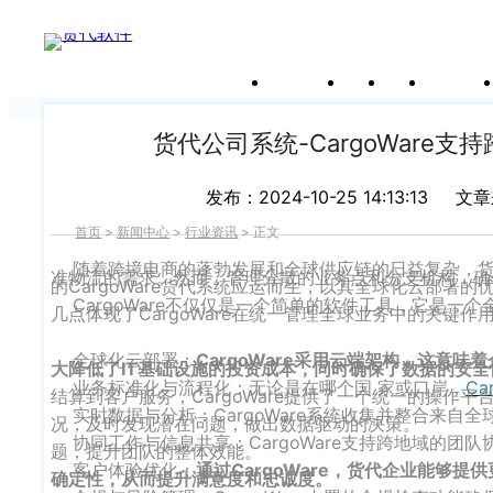
新闻中心
关于沃行
产品
价格
客户案
我们前行的脚步 从未停止
申请试用
产
品介绍视
频
货代公司系统-CargoWar
发布：2024-10-25 14:13:13
文章
首页
>
新闻中心
>
行业资讯
>
正文
随着跨境电商的蓬勃发展和全球供应链的日益复杂，货
准物流的需求。然而，管理分散的业务点和分支机构，确保
的CargoWare货代系统应运而生，以其全球化云部署
CargoWare不仅仅是一个简单的软件工具，它是一
几点体现了CargoWare在统一管理全球业务中的关键作
全球化云部署：
CargoWare采用云端架构，这
大降低了IT基础设施的投资成本，同时确保了数据的安
业务标准化与流程化：无论是在哪个国 家或口岸，
Ca
结算到客户服务，CargoWare提供了一个统一的操作
实时数据与分析：CargoWare系统收集并整合来自
况，及时发现潜在问题，做出数据驱动的决策。
协同工作与信息共享：CargoWare支持跨地域的团
题，提升团队的整体效能。
客户体验优化：
通过CargoWare，货代企业能够
确定性，从而提升满意度和忠诚度。