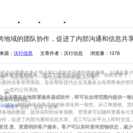
例
新闻资讯
支持中心
运价与货盘
我的账户
e支持跨地域的团队协作，促进了内部沟通和信息共
来源：
沃行信息
文章作者：沃行信息
浏览量：1378
代企业需要在多个地点和口岸提供无缝衔接的服务，以满足客
服务质量和效率，成为了货代企业的一大难题。在此背景下，Wal
的优势，为企业提供了一体化业务协同的解决方案。
个全面的业务管理系统，旨在帮助货代企业克服多点布局带来的管
用：
意味着企业无需在当地部署服务器或软件，即可在全球范围内提供一
全性和可访问性。
rgoWare
都能确保业务流程的标准化和一致性。从订单接收、货
平台，简化了流程，提高了效率。
全球各地的数据，提供实时的业务洞察。管理者可以随时查看各分
队协作，促进了内部沟通和信息共享。员工可以在平台上即时交流
提供更优 质、更透明的客户服务。客户可以实时查询货物状态，减