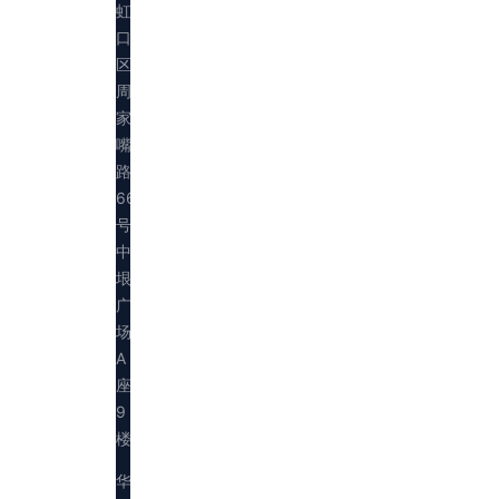
虹
口
区
周
家
嘴
路
669
号
中
垠
广
场
A
座
9
楼
华