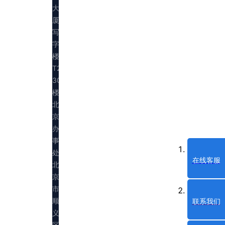
大
厦
写
字
楼
T2
30
楼
北
京
办
事
处：
在线客服
北
京
市
顺
联系我们
义
区