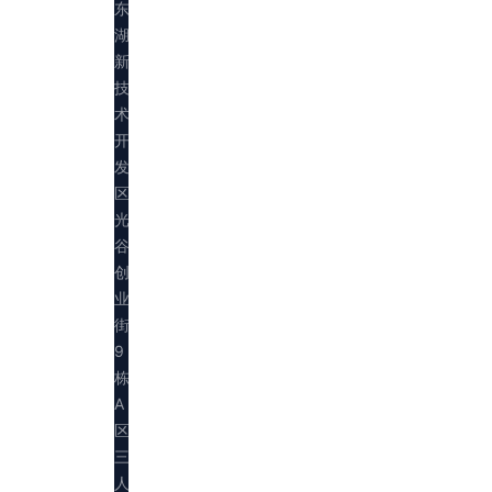
东
湖
新
技
术
开
发
区
光
谷
创
业
街
9
栋
A
区
三
人