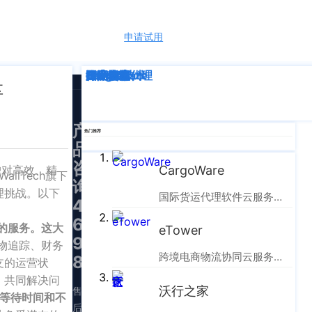
申请试用
语言
深度解析
企业动态
行业资讯
eTower
CargoWare
跨境电商
国际货运代理
SaaS云技术
国际物流
享
产
热门推荐
品
咨
户对高效、精
CargoWare
lTech旗下
询：
理挑战。以下
国际货运代理软件云服务平台
400-
665-
致的服务。这大
eTower
9211（转
物追踪、财务
跨境电商物流协同云服务平台
830）
支的运营状
，共同解决问
沃行之家
售
少等待时间和不
后