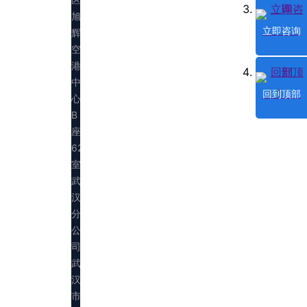
旭
立即咨询
辉
空
港
中
回到顶部
心
B
座
623
室
武
汉
分
公
司：
武
汉
市