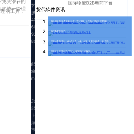
业免受潜在的
国际物流B2B电商平台
客
务的统一管理
货代软件资讯
管理的工具，
服：
400-
聚焦国际货代数字化服务转型，“开放互联，生态重构” 研讨会圆满落幕
665-
跨境电商物流软件
9211（转
808）
国际物流货代系统：解决了运价、业务、结算、财务数据信息一体化问题
国际货运代理系统客户门户：自助查询与在线订舱
邮
箱：
marketing@walltechsystem.cn
总
部：
上
海
市