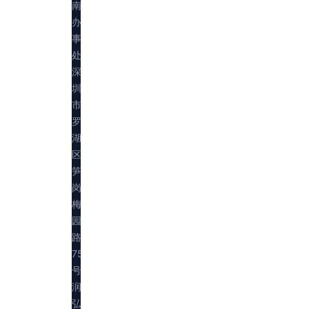
南
办
事
处：
深
圳
市
罗
湖
区
笋
岗
梅
园
路
75
号
润
弘