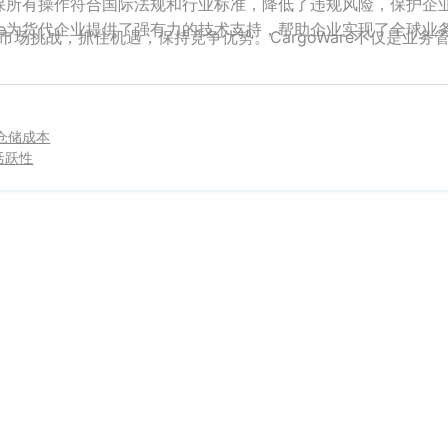
确保所有操作符合国际法规和行业标准，降低了违规风险，保护企
re为货代企业提供了强有力的技术支持，帮助企业实现了全球业
场挑战，抓住机遇，保持竞争优势。CargoWare不仅是业务
仓储成本
活跃性