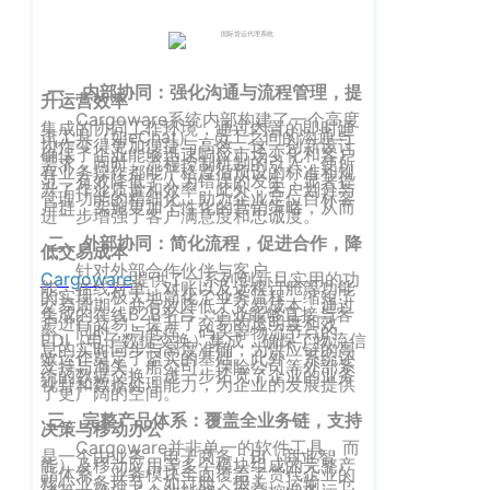
客
CargoWareFBA
行
服：
CargoWareB2B
信
400-
一、内部协同：强化沟通与流程管理，提
665-
息
微信小程序
升运营效率
Cargoware系统内部构建了一个高度
9211（转
集成的协同工作环境，通过内置的即时通
技
BI大数据分析
讯工具（如eChat），员工之间的沟通与
协作变得更加便捷与高效。这一创新设计
808）
确保了企业能够迅速响应市场变化和客户
需求，同时，流程控制机制的引入，使所
术
有业务操作都能严格遵循预设的标准和规
范，有效降低了人为错误的发生，显著提
跨境电商
升了作业质量和效率。此外，客户划分与
有
管理功能的精细化，助力企业定位目标客
户群，实施更加个性化的营销策略，从而
进一步增强了客户满意度和忠诚度。
限
邮
eTower 小包系
二、外部协同：简化流程，促进合作，降
低交易成本
箱：
公
针对外部合作伙伴与客户，
统
Cargoware
提供了一系列创新且实用的功
marketing@wall
能。在线对单、对账以及远程订舱等功能
司
的实现，极大地简化了业务流程，缩短了
交易周期，并有效降低了交易成本。通过
eTower 头程/
集成的在线B2B平台，企业能够直接与客
户进行交易，提升了交易的透明度和效
版
率。同时，与仓库、码头等物流节点的
EDI（电子数据交换）集成，确保了物流信
海外仓系统
息的实时同步与高度准确，为供应链的高
效运作奠定了坚实的基础。此外，系统还
权
支持与海关、船公司、保险公司等外部系
总
统的数据交换，进一步拓宽了企业的业务
视野和数据处理能力，为企业的发展提供
了更广阔的空间。
所
CargoWareX
部：
三、完整产品体系：覆盖全业务链，支持
上
有
决策与移动办公
新闻中心
Cargoware并非单一的软件工具，而
海
是一个由业务、电子商务、BI（商业智
沪
能）及移动应用等多个模块组成的完整产
品体系。业务模块全面覆盖了货代企业的
市
核心业务环节，如订舱、报关、运输、仓