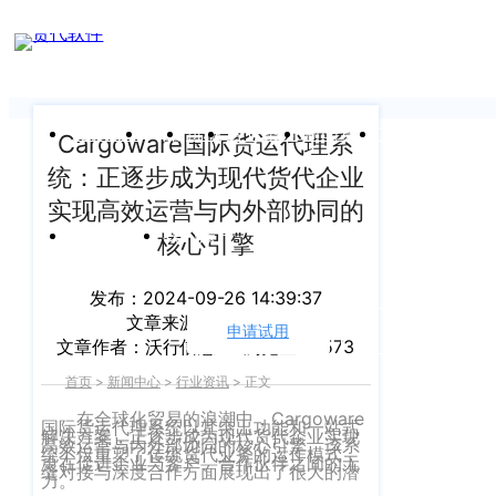
新闻中心
我们前行的脚步 从未停止
申请试用
产
品介绍视
频
关于沃行
产品
价格
客户案例
新闻资讯
支持中心
Cargoware国际货运代理系
统：正逐步成为现代货代企业
关于我们
Copyright
产
实现高效运营与内外部协同的
©
公司介绍
品
运价与货盘
我的账户
核心引擎
咨
2020
渠道代理人计划
询：
WallTech.
发布：2024-09-26 14:39:37
400-
文章来源：
沃行信息
All
申请试用
语言
加入我们
文章作者：沃行信息
浏览量：1573
665-
Rights
9211（转
首页
>
新闻中心
>
行业资讯
>
正文
沃行产品
Reserved.
830）
在全球化贸易的浪潮中，Cargoware
国际货运代理系统以其突出功能和一站式
上
国际货代
解决方案，正逐步成为现代货代企业实现
高效运营与内外部协同的核心引擎。该系
统不仅重塑了传统货代业务的运作模式，
更在促进企业与客户、合作伙伴之间的无
售
海
缝对接与深度合作方面展现出了很大的潜
力。
后
CargoWare
沃