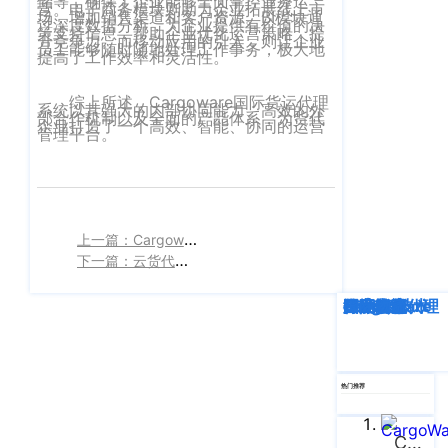
储等，确保了企业能够全面掌控业务运
企业新闻
ICP
营。电子商务模块则助力企业拓展线上市
虹
场，增加销售渠道和客户资源。BI模块通
过深度数据分析，为企业提供有价值的决
备
策支持信息，帮助企业优化运营策略，提
口
升竞争力。而移动应用的引入，则让企业
员工能够随时随地处理工作事务，极大地
产品功能
提高了工作效率和灵活性。
区
14001465
周
号-2
行业资讯
综上所述，Cargoware国际货运代理
家
系统以其强大的内部协同能力、高效的外
部合作机制以及全面的产品体系，为货代
网
企业打造了一个高效、智能、协同的运营
嘴
管理平台。‍
客户案例
站
路
669
地
CargoWare
号
图
中
eTower
上一篇：Cargoware国际货代系统-实现业务链条的精细控制和全流程作业的无缝衔接
垠
沪
下一篇：​云货代软件CargoWare-云端部署，即租即用，简化货代运营新体验
广
支持中心
公
场
深度解析
企业动态
行业资讯
eTower
CargoWare
跨境电商
国际货运代理
SaaS云技术
国际物流
网
新手指南
A
安
座
培训视频
9
备
热门推荐
楼
31011002002106
FAQ
华
号
CargoWare