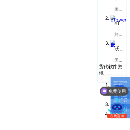
南
更新日志
办
国际货运代理软件云服务平台
事
我的账户
eTower
处：
深
CargoWare
跨境电商物流协同云服务平台
圳
市
eTower
沃行之家
罗
湖
沃行之家
国际物流B2B电商平台
区
货代软件资
笋
讯
岗
货代APP的性能逐
梅
渐趋于完善
免费使用
园
大件家具海外仓一
件代发系统
正确使用货代信息
路
系统可以将客户服
务提升到一个新的
水平
75
国际货运代理软件
能够使货代的工作
号
变得简单和高效
润
弘