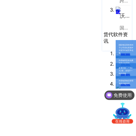
跨境电商物流协同云服务平台
南
更新日志
办
沃行之家
事
我的账户
处：
国际物流B2B电商平台
深
CargoWare
货代软件资
圳
讯
市
eTower
国际物流系统有助
于公司优化资源并
实现节约或竞争优
罗
势
湖
沃行之家
跨境电商直发包裹
跨境小包系统
区
参展回顾 | 广州2
天2夜，发现不一
样的华南
笋
跨境电商物流管理
岗
系统功能说明
梅
免费使用
园
路
75
号
润
弘