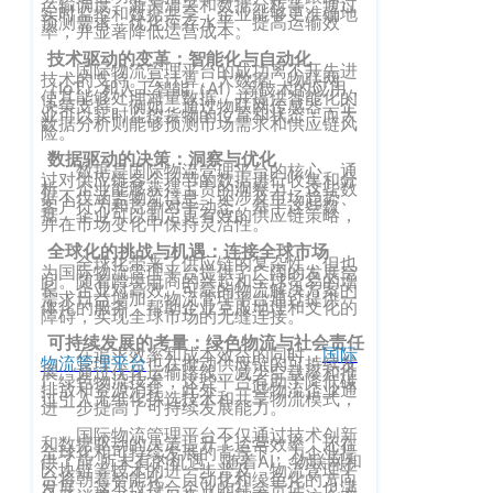
运输调度、海关清关和数据分析等。通过
实时监控和数据共享，企业能够更准确地
客
预测需求、优化库存水平、提高运输效
CargoWareFBA
率，并显著降低运营成本。
行
服：
技术驱动的变革：智能化与自动化
CargoWareB2B
信
国际物流管理平台的成功离不开先进
400-
技术的支持。云计算、大数据、物联网
（IoT）和人工智能（AI）等技术的应用，
使其能够处理海量数据，并提供智能化的
665-
息
微信小程序
决策支持。例如，通过物联网传感器，企
业可以实时监控货物的位置和状态；而大
数据分析则能够预测市场需求和供应链风
9211（转
险。
技
BI大数据分析
808）
数据驱动的决策：洞察与优化
术
数据是国际物流管理平台的核心。通
过对供应链各个环节的数据进行收集和分
跨境电商
析，企业能够获得宝贵的洞察力。这些数
据不仅涵盖物流信息，还涉及市场趋势、
有
客户行为和竞争对手动态。基于这些数
据，企业可以制定更有效的供应链策略，
并在市场变化中保持灵活性。
限
邮
eTower 小包系
全球化的挑战与机遇：连接全球市场
全球化带来了供应链的复杂性，但也
箱：
公
为国际物流管理平台提供了广阔的发展空
统
间。随着跨境电商的兴起和全球贸易的增
长，企业对高效、可靠的物流解决方案的
marketing@wall
需求日益增加。物流管理平台通过提供一
司
体化的服务，帮助企业克服地理和文化的
eTower 头程/
障碍，实现全球市场的无缝连接。
版
可持续发展的考量：绿色物流与社会责任
海外仓系统
在追求效率和成本效益的同时，
国际
物流管理平台
也在推动供应链的可持续发
权
展。通过优化运输路线、减少空载率和推
总
广绿色物流技术，这些平台有助于降低碳
排放和资源消耗。此外，一些物流企业通
所
CargoWareX
过引入无纸化拣选技术和共享物流模式，
部：
进一步提高了可持续发展能力。
上
有
国际物流管理平台不仅通过技术创新
和数据驱动的决策提升了运营效率，还在
新闻中心
全球化和可持续发展的背景下，为企业提
海
供了前 所未有的机遇。随着AI、物联网和
沪
区块链等技术的进一步普及，物流管理平
台将朝着智能化、自动化和绿色化的方向
市
发展。这不仅符合企业的社会责任，也满