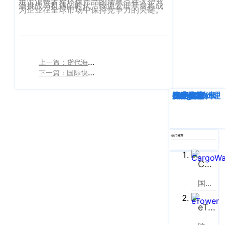
企业新闻
足了消费者对环保产品的需求。在这个充
ICP
满挑战与机遇的时代，物流管理平台将成
虹
为企业在全球市场中保持竞争力的关键。‍
备
口
产品功能
区
14001465
周
号-2
行业资讯
家
网
上一篇：货代海运系统：sms短信对接管理
嘴
客户案例
下一篇：国际快递系统：对零售企业价值分析
站
路
669
地
CargoWare
深度解析
企业动态
行业资讯
eTower
CargoWare
跨境电商
国际货运代理
SaaS云技术
国际物流
号
图
中
eTower
垠
沪
广
热门推荐
支持中心
公
场
网
新手指南
A
CargoWare
安
座
国际货运代理软件云服务平台
培训视频
9
备
楼
31011002002106
eTower
FAQ
华
号