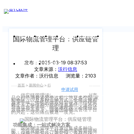
新闻中心
我们前行的脚步 从未停止
申请试用
产
品介绍视
频
关于沃行
产品
价格
客户案例
新闻资讯
支持中心
国际物流管理平台：供应链管
理
关于我们
Copyright
产
©
发布：2025-03-19 08:37:53
公司介绍
品
运价与货盘
我的账户
文章来源：
沃行信息
咨
2020
文章作者：沃行信息
浏览量：2103
渠道代理人计划
询：
WallTech.
首页
>
新闻中心
>
行业资讯
>
正文
400-
All
申请试用
语言
加入我们
665-
供应链管理涵盖了从原材料采购到产
品交付给消费者的全过程，涉及多个国 家
Rights
和地区，以及多种运输方式、仓储设施和
海关手续。传统的供应链管理方法往往依
9211（转
沃行产品
赖于手工操作和分散的信息系统，这不仅
导致信息不透明、响应速度慢，还使得运
Reserved.
营成本居高不下。随着国际物流管理平台
830）
的兴起，这些痛点被逐一攻克。
上
国际货代
功能集成：一站式解决方案
售
海
国际物流管理平台通过集成多种功
能，为企业提供了一站式的供应链管理服
后
CargoWare
务。这些功能包括订单管理、库存跟踪、
沃