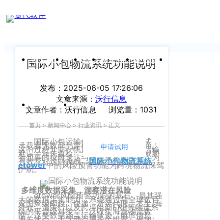
新闻中心
我们前行的脚步 从未停止
申请试用
产
品介绍视
频
关于沃行
产品
价格
客户案例
新闻资讯
支持中心
国际小包物流系统功能说明
关于我们
Copyright
发布：2025-06-05 17:26:06
产
文章来源：
沃行信息
©
公司介绍
品
运价与货盘
我的账户
文章作者：沃行信息
浏览量：1031
咨
2020
首页
>
新闻中心
>
行业资讯
>
正文
渠道代理人计划
询：
WallTech.
国际小包运输作为重要的物流方式，
400-
承载着无数商品穿梭于世界各地。然而，
All
申请试用
语言
这一过程并非一帆风顺，诸多风险如运输
加入我们
延误、海关查验、天气影响等，时刻威胁
665-
着包裹的按时送达与物流成本的控制。为
有效应对这些挑战，
国际小包物流系统
Rights
etower
中的风险预警功能为跨境物流保驾
护航。
9211（转
沃行产品
Reserved.
830）
多维度数据采集，洞察潜在风险
上
国际货代
etower风险预警功能的基石，是其强
大的数据采集能力。系统通过与全球数百
家国家级邮政、快递、货运代理、本土/海
售
海
外仓、清关行以及跨境电商ERP等物流系
统的平台级对接，广泛收集海量物流数
据。这些数据涵盖运输轨迹、航班信息、
后
CargoWare
海关状态、天气动态等多个维度。例如，
沃