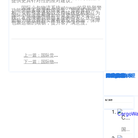
提供更具针对性的应对建议。
企业新闻
ICP
虹
国际小包物流系统etower的风险预警
备
功能凭借多维度数据采集、智能算法分
口
析、实时预警通知以及持续优化机制，为
国际小包运输构建起一道坚固的安全防
产品功能
线。在跨境物流日益复杂的今天，这一功
区
14001465
能助力物流商和卖家有效应对风险，保障
包裹运输的顺畅，提升客户满意度。‍
周
号-2
行业资讯
家
网
嘴
客户案例
站
路
上一篇：国际货运代理管理系统介绍
669
地
CargoWare
下一篇：国际物流集运系统功能说明
号
图
中
eTower
深度解析
企业动态
行业资讯
eTower
CargoWare
跨境电商
国际货运代理
SaaS云技术
国际物流
垠
沪
广
支持中心
公
场
网
新手指南
A
热门推荐
安
座
培训视频
9
备
CargoWare
楼
31011002002106
FAQ
国际货运代理软件云服务平台
华
号