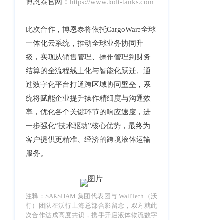
企业新闻
ICP
博
恩泰官网：
https://www.bolt-tanks.com
虹
备
口
产品功能
区
此次合作，博恩泰将依托CargoWare全球
14001465
周
一体化云系统，推动全球业务协同升
号-2
行业资讯
家
级，实现从销售管理、操作管理到财务
网
嘴
客户案例
结算的全流程线上化与智能化跃迁。通
站
路
过数字化平台打通跨区域协同壁垒，系
669
地
CargoWare
统将赋能企业提升操作精细度与沟通效
号
图
中
率，优化各个关键环节的响应速度，进
eTower
垠
沪
一步强化“技术驱动”核心优势，最终为
广
支持中心
公
客户提供更精准、经济的跨境液体运输
场
服务。
网
新手指南
A
安
座
培训视频
9
备
楼
注释：SAKSHAM 集团代表团与 WallTech（沃
31011002002106
FAQ
行）团队在沃行上海总部合影留念，双方就此
华
号
次合作达成高度共识，携手开启液体物流数字