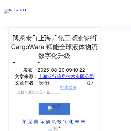
新闻中心
我们前行的脚步 从未停止
申请试用
产
品介绍视
频
关于沃行
产品
价格
客户案例
新闻资讯
支持中心
博恩泰（上海）化工物流签约
CargoWare 赋能全球液体物流
关于我们
Copyright
产
数字化升级
©
公司介绍
品
运价与货盘
我的账户
咨
2020
发布：2025-08-20 09:10:22
渠道代理人计划
文章来源：
上海沃行信息技术有限公司
询：
WallTech.
文章作者：沃行信息
浏览量：1427
400-
All
申请试用
语言
加入我们
首页
>
新闻中心
>
企业新闻
>
正文
665-
Rights
9211（转
沃行产品
Reserved.
830）
上
国际货代
预见国际物流数字化未来
售
海
后
CargoWare
沃