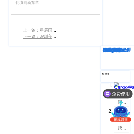
南
化协同新篇章
更新日志
办
事
我的账户
处：
上一篇：星辰国际牵手CargoWare云系统，一键通联中非业务，让跨国协同 “零壁垒”
深
CargoWare
下一篇：深圳美吉瑞签约 eTower 云平台：让跨境小包全链路效率提升
圳
市
eTower
深度解析
企业动态
行业资讯
eTower
CargoWare
跨境电商
国际货运代理
SaaS云技术
国际物流
罗
湖
沃行之家
区
笋
热门推荐
岗
梅
CargoWare
免费使用
园
国际货运代理软件云服务平台
路
75
eTower
号
润
跨境电商物流协同云服务平台
弘