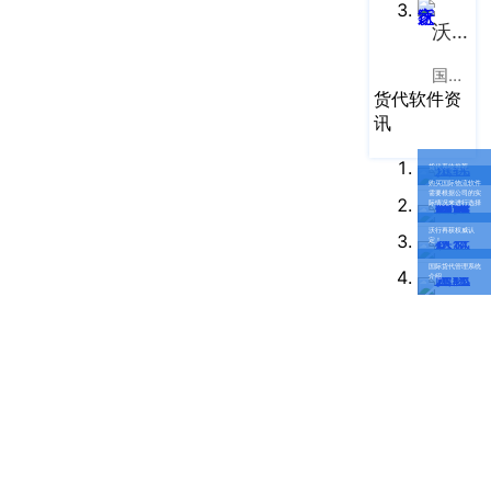
大
沃行之家
厦
写
国际物流B2B电商平台
字
货代软件资
讯
楼
T2
货代系统推荐
30
购买国际物流软件
需要根据公司的实
楼
际情况来进行选择
北
沃行再获权威认
定！
京
国际货代管理系统
办
介绍
事
处：
北
京
市
顺
义
区