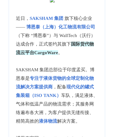
客
CargoWareFBA
行
服：
CargoWareB2B
信
近日，
SAKSHAM 集团
旗下核心企业
400-
——
博恩泰（上海）化工物流有限公司
665-
息
微信小程序
9211（转
（下称 “博恩泰”）与 WallTech（沃行）
技
BI大数据分析
808）
达成合作，正式签约其旗下
国际货代物
术
跨境电商
流云平台CargoWare
。
有
限
邮
eTower 小包系
SAKSHAM 集团总部位于印度孟买。博
箱：
公
统
恩泰是
专注于液体货物的全球定制化物
marketing@wall
司
eTower 头程/
流解决方案提供商
，配备
现代化的罐式
版
集装箱（ISO TANK）
车队，满足液体、
海外仓系统
权
总
气体和低温产品的物流需求；其服务网
所
CargoWareX
部：
络遍布各大洲，为客户提供无缝衔接、
上
有
精简高效的
液体物流
解决方案。
新闻中心
海
沪
市