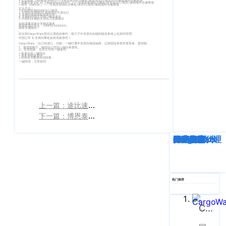
• 尼日利亚（Apapa/Lekki)——当地自有团队办事处/自营清关行/拖车50+/保税海外仓储堆场
• 坦桑尼亚(Dar es Salaam/Beira Port）——当地自有团队办事处/自营清关行/拖车/保税海外仓储堆场
• 南非（Durban）——当地自有团队办事处/清关行/拖车/保税海外仓储堆场
客
五大产品：
1.中国到非洲的DDP出口物流
CargoWareFBA
2.中国到非洲的CIF集装箱运力进出口
行
3.非洲当地的清提拆派合作
4.非洲到中国大宗进口物流项目
服：
5.中国到非洲的大宗出口贸易项目
如您需要高效中非物流服务
欢迎联系白先生 （18850308693）
CargoWareB2B
信
获取专属报价！
400-
-
此次和CargoWare货代云系统的签约，致力于中非双向的端到端业务线上化协同管理。
中国公司 & 非洲办事处如何高效协作？​
665-
息
微信小程序
CargoWare「出口转进口」功能，一键打通中非双向物流链路，让跨国业务协作更简单、更智能。
1、集团架构下，跨国分公司间一键业务委托。
2、任意国家、任意公司间一键委托。​​
• 提单信息一键同步​
9211（转
• 业务全链路透明​
• 应收应付数据自动转换​
技
BI大数据分析
一键跨境，万里协同。
808）
术
跨境电商
有
上一篇：途比速运签约WallTech：一个系统管理传统货代+电商物流
限
邮
eTower 小包系
下一篇：博恩泰（上海）化工物流签约 CargoWare 赋能全球液体物流数字化升级
箱：
公
统
marketing@wall
司
深度解析
企业动态
行业资讯
eTower
CargoWare
跨境电商
国际货运代理
SaaS云技术
国际物流
eTower 头程/
版
海外仓系统
权
总
所
CargoWareX
热门推荐
部：
上
有
新闻中心
海
CargoWare
沪
市