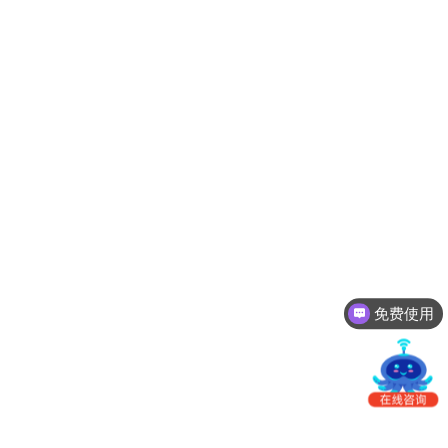
南
更新日志
办
事
我的账户
处：
深
CargoWare
圳
市
eTower
罗
湖
沃行之家
区
笋
岗
梅
免费使用
园
路
75
号
润
弘