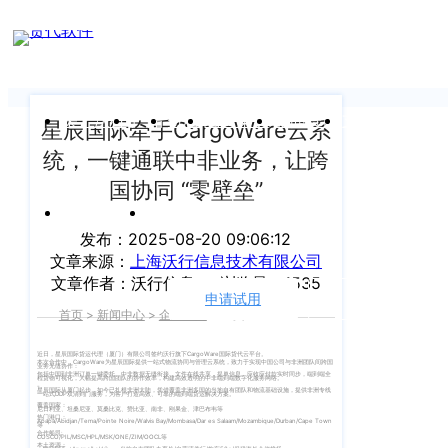
新闻中心
我们前行的脚步 从未停止
申请试用
产
品介绍视
频
关于沃行
产品
价格
客户案例
新闻资讯
支持中心
星辰国际牵手CargoWare云系
统，一键通联中非业务，让跨
关于我们
Copyright
产
国协同 “零壁垒”
©
公司介绍
品
运价与货盘
我的账户
咨
2020
发布：2025-08-20 09:06:12
渠道代理人计划
文章来源：
上海沃行信息技术有限公司
询：
WallTech.
文章作者：沃行信息
浏览量：1535
400-
All
申请试用
语言
加入我们
首页
>
新闻中心
>
企业新闻
>
正文
665-
Rights
9211（转
沃行产品
Reserved.
近日，星辰国际货运代理（厦门）有限公司签约沃行旗下CargoWare国际货代云平台。
本次合作中，CargoWare为星辰国际提供一站式物流协同与管理云系统，致力于实现中国公司与非洲团队间跨国
830）
业务无缝协作：
包括中国到非洲订单一键委托、中非数据无缝衔接、文件在线共享，提单信息、应收应付款实时同步，端到端全
程货物可视化，大幅提高跨国团队的协作效率，构建高效透明的中非端到端数字化服务网络。
上
-
国际货代
星辰国际从厦门起步，如今已扎根非洲大陆​​，凭借​​覆盖非洲多国的当地​自有团队​​和物流基础设施，提供​​非洲专线
一站式DDP双清到门服务​​，为客户打造高效、可靠的端到端货运解决方案。
覆盖国家：
尼日利亚、坦桑尼亚、莫桑比克、赞比亚、南非、刚果金、津巴布韦等
售
海
热门港口：
Apapa/Abidjan/Tema/Pointe Noire/Walvis Bay/Mombasa/Dar es Salaam/Mozambique/Durban/Cape Town
等
合作船司:
后
COSCO/PIL/MSC/HPL/MSK/ONE/ZIM/OOCL等
CargoWare
沃
本土资源：