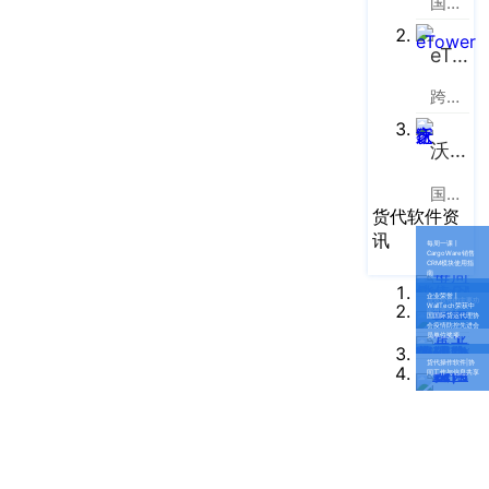
企业新闻
国际货运代理软件云服务平台
ICP
虹
备
口
产品功能
eTower
区
14001465
周
跨境电商物流协同云服务平台
号-2
行业资讯
家
网
嘴
沃行之家
客户案例
站
路
国际物流B2B电商平台
669
地
CargoWare
货代软件资
号
图
讯
中
每周一课丨
eTower
CargoWare销售
CRM模块使用指
垠
沪
南
广
支持中心
企业荣誉丨
货运软件的主要功
公
WallTech荣获中
能有哪些？
国国际货运代理协
场
会疫情防控先进会
员单位奖项
网
新手指南
A
货代操作软件|协
安
同工作与信息共享
座
培训视频
9
备
楼
31011002002106
FAQ
华
号