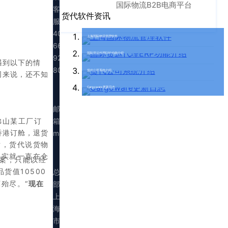
国际物流B2B电商平台
客
货代软件资讯
服：
400-
上海国际物流管理软件
665-
国际货运代理ERP功能介绍
9211（转
遇到以下的情
808）
货代公司系统介绍
司来说，还不知
Cargoware更新日志
邮
箱：
佛山某工厂订
香港订舱，退货
marketing@walltechsystem.cn
后，货代说货物
其实就一直在仓
立案，只能以经
货值10500
总
殆尽。“
现在
部：
上
海
市