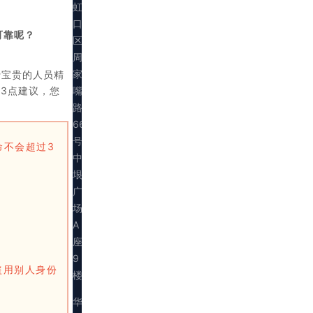
虹
口
可靠呢？
区
周
家
费宝贵的人员精
嘴
有3点建议，您
路
669
号
命不会超过3
中
垠
广
场
A
座
9
盗用别人身份
楼
华