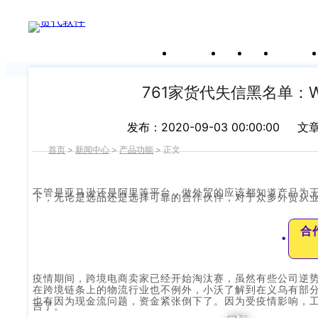
新闻中心
关于沃行
产品
价格
客户案
我们前行的脚步 从未停止
申请试用
产
品介绍视
频
761家货代失信黑名单：Wa
发布：2020-09-03 00:00:00
文
首页
>
新闻中心
>
产品功能
>
正文
不管是亚马逊还是阿里等平台，做外贸的应该都知道产品为
下，无论是选品还是选择可靠的合作伙伴，对于众多外贸从
合
●
疫情期间，跨境电商卖家已经开始淘汰赛，虽然有些公司逆
在跨境链条上的物流行业也不例外，小沃了解到在义乌有部
也有因为现金流问题，资金紧张倒下了。因为受疫情影响，
吉了。