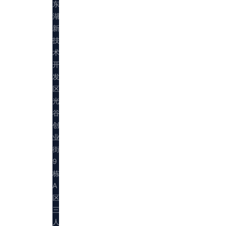
东
湖
新
技
术
开
发
区
光
谷
创
业
街
9
栋
A
区
三
人