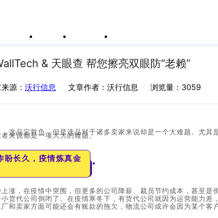
例
新闻资讯
支持中心
运价与货盘
我的账户
llTech & 天眼查 帮您擦亮双眼防“老赖”
章来源：
沃行信息
文章作者：沃行信息
浏览量：3059
王，选品定胜负，但是选品对于诸多卖家来说却是一个大难题。尤其
业者来说都是一项大大的难题。
作盼长久，疫情炼真金
●
势上涨，在疫情中突围，但更多的公司降薪、裁员节约成本，甚至是
分小货代公司倒闭了。在疫情寒冬下，有货代公司就因为运营能力差
工厂和卖家方面可能还会有账款的拖欠，物流公司或许会因为某个客