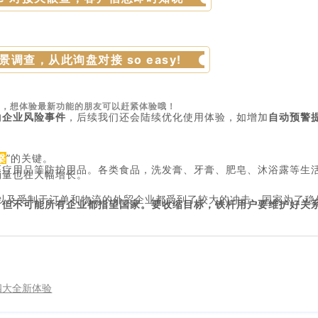
景调查，从此询盘对接 so easy!
中，想体验最新功能的朋友可以赶紧体验哦！
的
企业风险事件
，后续我们还会陆续优化使用体验，如增加
自动预警
槃
”的关键。
医疗用品等防护用品。各类食品，洗发膏、牙膏、肥皂、沐浴露等生
销量也在大幅增长。
以及受制于订单和物流的外贸企业都受到了较大的冲击，国家为了稳
，但不可能所有企业都指望国家。要收缩目标，铁杆用户要维护好关
来四大全新体验