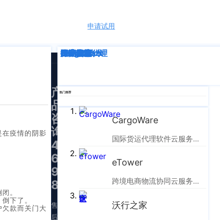
申请试用
语言
深度解析
企业动态
行业资讯
eTower
CargoWare
跨境电商
国际货运代理
SaaS云技术
国际物流
产
热门推荐
品
咨
CargoWare
询：
是在疫情的阴影
国际货运代理软件云服务平台
400-
665-
eTower
9211（转
跨境电商物流协同云服务平台
830）
倒闭。
，倒下了。
沃行之家
售
户欠款而关门大
后