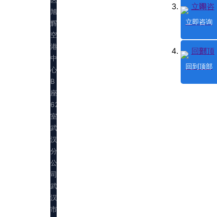
旭
立即咨询
辉
空
港
中
回到顶部
心
B
座
623
室
武
汉
分
公
司：
武
汉
市