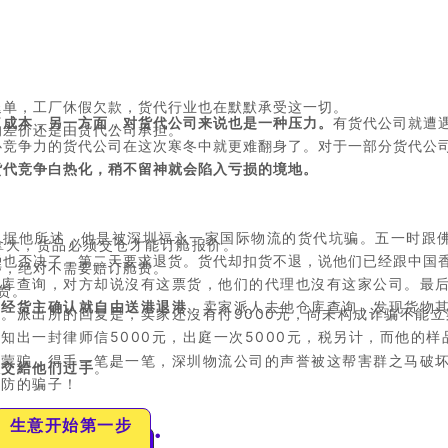
退单，工厂休假欠款，货代行业也在默默承受这一切。
了成本，另一方面，对货代公司来说也是一种压力。
有货代公司就遭
的差价还是由货代公司承担。
心竞争力的货代公司在这次寒冬中就更难翻身了。对于一部分货代公
货代竞争白热化，稍不留神就会陷入亏损的境地。
，
据他所述，他是被深圳福永一家国际物流的货代坑骗。五一时跟
拿大，货品必须交仓才能订舱报价。
戶也否决了，第二天要求退货。货代却扣货不退，说他们已经跟中国
涉，绝对不需要赔订舱费。
仓库查询，对方却说沒有这票货，他们的代理也沒有这家公司。最
货。
不经货主确认就自由送港退港
。卖家派人去他仓库查询，发现货物
。派出所的回复是，卖家还沒有付9000元，尚未构成诈骗不能
出一封律师信5000元，出庭一次5000元，税另计，而他的样品
蒙骗，得手一笔是一笔，深圳物流公司的声誉被这帮害群之马破坏
敢交給他们过手
。”
胜防的骗子！
生意开始第一步
●