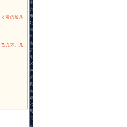
南
办
事
司才请的起几
处：
深
圳
市
自己几万、几
罗
湖
区
笋
岗
梅
园
路
75
号
润
弘