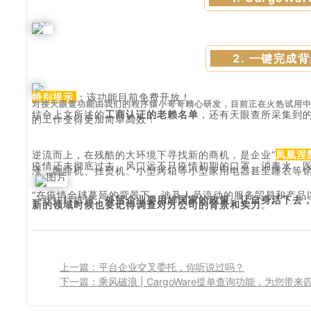
2. 一键完成背
特别提示
：该功能目前免费开放！
对接天眼查功能由我们的程序猿小哥哥精心研发，目前正在火热试用
结合上文所述的
工商认证的老赖名单
，还有天眼查所采集到
的工作变得更加简单高效！
逆流而上，在残酷的大环境下寻找新的商机，是企业“
凤凰涅
疫情还未彻底过去，风口远不只疫情初期的口罩、消毒水、
涨，咖啡机、挂熨机、小型烤箱等小型家用电器甚至睡衣等
“在疫情全球蔓延的背景下，涉及人员流动的服务贸易和产品
一些扶持措施，
外贸企业要用好国家的政策，让自身活下去
新的领域时候也要记得调查对方公司的背景和实力
。”
上一篇：平台企业交叉委托，你听说过吗？
下一篇：乘风破浪 | CargoWare提单查询功能，为您带