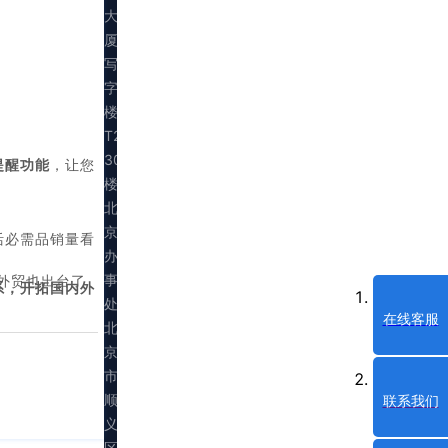
大
厦
写
字
楼
T2
30
提醒功能
，让您
楼
北
京
活必需品销量看
办
事
外贸也出台了
系，开拓国内外
处：
在线客服
北
京
市
顺
联系我们
义
区