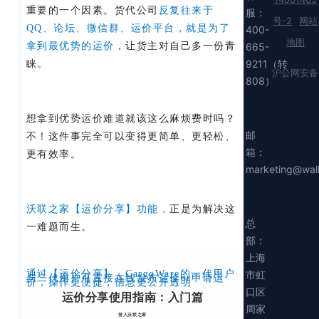
重要的一个因素。货代公司
反复往来于
服：
号-2
网站
QQ、论坛、微信群、运价平台，就是为了
400-
地图
665-
拿到最优势的运价
，让货主对自己多一份青
9211（转
睐。
沪公网安备
808）
想拿到优势运价难道就该这么麻烦费时吗？
邮
不！这件事完全可以变得更简单、更轻松、
箱：
更有效率。
marketing@wal
沃联之家【运价分享】功能，
正是为解决这
总
一难题而生。
部：
上海
市虹
通过【运价分享】，CargoWare的一代用户
与二代用户可直接在线发布运价or申请运
价，操作更便捷，信息更公开透明
口区
运价分享使用指南：入门篇
周家
登入沃联之家