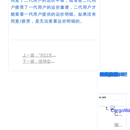
同意了二代用户的运价申请，或者是二代用
户接受了一代用户的运价邀请，二代用户才
能查看一代用户提供的运价明细。如果没有
同意/接受，是无法查看运价明细的。
上一篇：“岂曰无衣，与子同袍”助力小微货代爱心接力
下一篇：疫情促使货代加速拥抱互联网
深度解析
企业动态
行业资讯
eTower
CargoWare
跨境电商
国际货运代理
SaaS云技术
国际物流
热门推荐
CargoWare
国际货运代理软件云服务平台