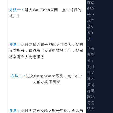
嘴路
669
方法一：
进入WallTech官网，点击【我的
号中
账户】
垠广
场A
座9
楼
注意：
此时需输入账号密码方可登入，
倘若
华南
没有账号，请点击【立即申请试用】，我司
办事
将会有专人为您服务
处：
深圳
市罗
方法二：
进入CargoWare系统，点击右上
湖区
方的小房子图标
笋岗
梅园
路75
号润
弘大
注意：
此时无需再次输入账号密码，会以当