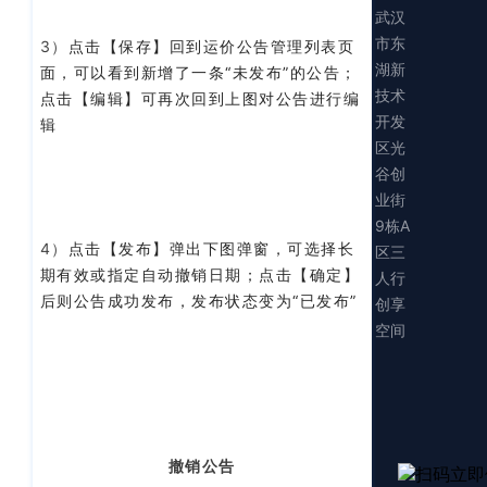
武汉
市东
3）
点击【保存】回到运价公告管理列表页
湖新
面，可以看到新增了一条
“未发布”的公告；
技术
点击
【编辑】可再次回到上图对公告进行编
开发
辑
区光
谷创
业街
9栋A
4）
点击【发布】弹出下图弹窗，
可选择长
区三
期有效或指定自动撤销日期；
点击
【确定】
人行
后则公告成功发布，发布状态变为
“已发布”
创享
空间
撤销公告