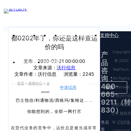
新闻中心
我们前行的脚步 从未停止
申请试用
产
品介绍视
频
关于沃行
产品
价格
客户案例
新闻资讯
支持中心
都0202年了，你还是这样查运
价的吗
Copyright
产
© 2020
发布：2020-02-21 00:00:00
品
运价与货盘
我的账户
文章来源：
沃行信息
咨
WallTech.
文章作者：沃行信息
浏览量：2245
询：
All Rights
首页
>
新闻中心
>
企业新闻
>
正文
400-
Reserved.
申请试用
语言
665-
想轻松获得一代的优势航线运价吗
上海沃行信
9211（转
巴士悦信/利通物流/西格玛/集翊达……
息技术有限
830）
你能想到的，全部一网打尽
公司 版权
售后
有
沪ICP备
在货代业务的竞争中，运价总是被当成非常
客
14001465