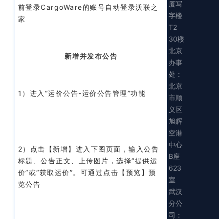
厦写
前登录CargoWare的账号自动登录沃联之
字楼
家
T2
30楼
北京
新增并发布公告
办事
处：
北京
1）
进入
“运价公告-运价公告管理”功能
市顺
义区
旭辉
空港
中心
2）
点击【新增】进入下图页面，
输入公告
B座
标题、公告正文、上传图片，
选择
“提供运
623
价”或“获取运价”。
可通过点击
【预览】预
室
览公告
武汉
分公
司：