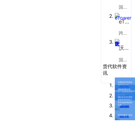
大
国际货运代理软件云服务平台
厦
写
eTower
字
跨境电商物流协同云服务平台
楼
T2
沃行之家
30
楼
国际物流B2B电商平台
北
货代软件资
京
讯
办
跨境物流管理系统
事
哪家性价比高
国际物流集运系
处：
统：金融机构使用
哪些功能
国际物流系统的功
北
能简化并自动化了
管理运输和物流的
京
任务
市
跨境物流统计软件
顺
义
区