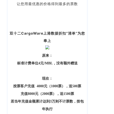
让您用最优惠的价格得到最多的票数
客
CargoWareFBA
行
服：
CargoWareB2B
信
400-
665-
息
微信小程序
9211（转
技
BI大数据分析
双十二CargoWare
上港数据折扣“清单”为您
808）
术
奉上
跨境电商
有
限
邮
eTower 小包系
原来：
箱：
公
标准计费单位4元/MBL，没有额外赠送
统
marketing@wall
司
eTower 头程/
版
现在：
海外仓系统
权
总
按票客户充值 4000元（1000票），送500票
所
CargoWareX
部：
充值
8000元（2000票），送1500票
上
有
若当年充值金额累计达到3万则不计票数，按包
新闻中心
海
沪
年执行
市