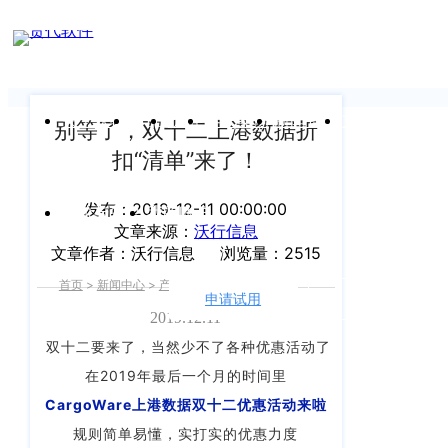
新闻中心
我们前行的脚步 从未停止
申请试用
产
品介绍视
频
关于沃行
产品
价格
客户案例
新闻资讯
支持中心
别等了，双十二上港数据折
扣“清单”来了！
关于我们
Copyright
产
©
发布：2019-12-11 00:00:00
公司介绍
品
运价与货盘
我的账户
文章来源：
沃行信息
咨
2020
文章作者：沃行信息
浏览量：2515
渠道代理人计划
询：
WallTech.
首页
>
新闻中心
>
产品功能
>
正文
400-
All
申请试用
语言
加入我们
665-
2019.12.11
Rights
9211（转
双十二要来了，当然少不了各种优惠活动了
沃行产品
Reserved.
830）
​在2019年最后一个月的时间里
上
国际货代
CargoWare
上港数据双十二
优惠活动来啦
售
海
规则简单易懂，实打实的优惠力度
后
CargoWare
沃