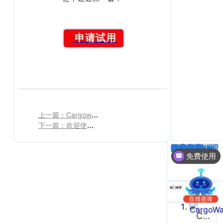
南
更新日志
办
事
我的账户
申请试用
处：
深
CargoWare
圳
市
eTower
罗
湖
沃行之家
区
上一篇：Cargoware更新日志
笋
下一篇：欢迎使用CargoWare智能机器人，我们致力为您提供更好的服务体验
岗
梅
深度解析
企业动态
行业资讯
eTower
CargoWare
跨境电商
国际货运代理
SaaS云技术
国际物流
免费使用
园
路
75
热门推荐
号
润
CargoWare
弘