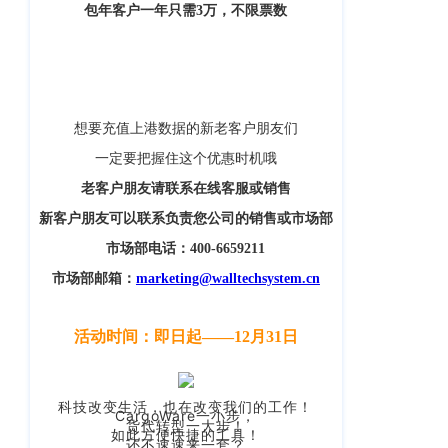
企业新闻
ICP
虹
包年客户一年只需3万，不限票数
备
口
产品功能
区
14001465
周
号-2
行业资讯
家
网
嘴
想要充值上港数据的新老客户朋友们
客户案例
站
路
一定要把握住这个优惠时机哦
669
地
CargoWare
老客户朋友请联系在线客服或销售
号
图
新客户朋友可以联系负责您公司的销售或市场部
中
eTower
垠
市场部电话：400-6659211
沪
广
支持中心
市场部邮箱：
marketing@walltechsystem.cn
公
场
网
新手指南
A
活动时间：即日起——12月31日
安
座
培训视频
9
备
楼
31011002002106
科技改变生活，也在改变我们的工作！
CargoWare一小步，
FAQ
货代转型一大步！
华
号
如此方便快捷的工具！
还不速速来一套？