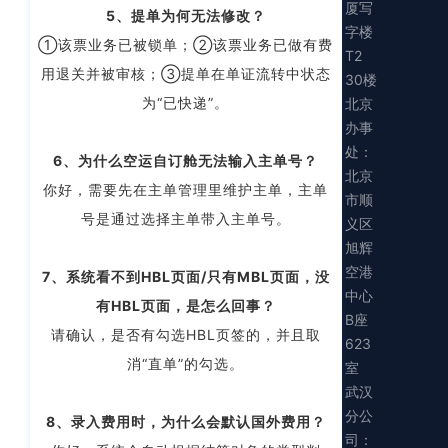
厦写
5、提单为何无法修改？
字楼
①该票业务已被锁单；②该票业务已做有费
T2
用退关并被审核；③提单在单证流转中状态
30楼
为“已快递”。
北京
办事
处：
6、为什么空运自订舱无法输入主单号？
北京
你好，需要先在主单管理里维护主单，主单
市顺
号是通过选择主单带入主单号。
义区
旭辉
空港
7、系统看不到HBL页面/只有MBL页面，没
中心
有HBL页面，是怎么回事？
B座
请确认，是否有勾选HBL页签的，并且取
623
消“直单”的勾选。
室
武汉
分公
8、录入费用时，为什么会默认国外费用？
司：