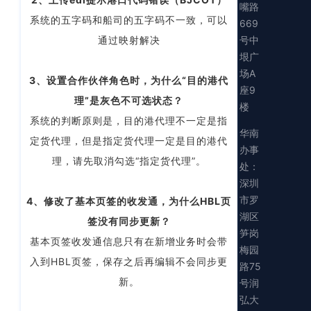
嘴路
系统的五字码和船司的五字码不一致，可以
669
号中
通过映射解决
垠广
场A
3、设置合作伙伴角色时，为什么“目的港代
座9
理”是灰色不可选状态？
楼
系统的判断原则是，目的港代理不一定是指
华南
定货代理，但是指定货代理一定是目的港代
办事
理，请先取消勾选“指定货代理”。
处：
深圳
市罗
4、修改了基本页签的收发通，为什么HBL页
湖区
签没有同步更新？
笋岗
基本页签收发通信息只有在新增业务时会带
梅园
入到HBL页签，保存之后再编辑不会同步更
路75
新。
号润
弘大