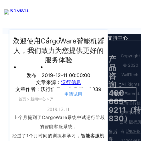
新闻中心
我们前行的脚步 从未停止
申请试用
产
品介绍视
频
关于沃行
产品
价格
客户案例
新闻资讯
支持中心
欢迎使用CargoWare智能机器
人，我们致力为您提供更好的
Copyright
产
服务体验
© 2020
品
运价与货盘
我的账户
咨
WallTech.
发布：2019-12-11 00:00:00
文章来源：
沃行信息
询：
All Rights
文章作者：沃行信息
浏览量：2939
400-
Reserved.
申请试用
语言
首页
>
新闻中心
>
产品功能
>
正文
665-
上海沃行信
9211（转
2019.12.11
息技术有限
830）
上个月提到了CargoWare系统中试运行阶段
公司 版权
的智能客服系统，
售后
有
沪ICP备
经过了1个月时间的训练和学习，
智能客服机
客
14001465