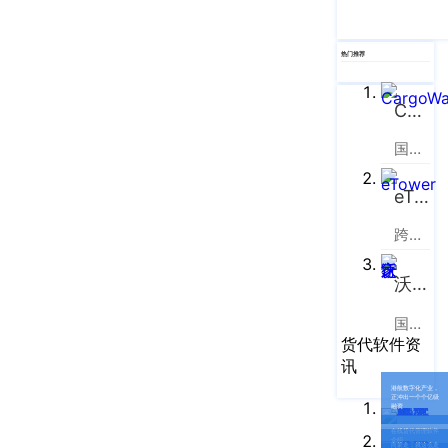
热门推荐
CargoWare
国际货运代理软件云服务平台
eTower
跨境电商物流协同云服务平台
沃行之家
国际物流B2B电商平台
货代软件资
讯
港航数字化产业，
正冲出一个个亿级
融资
在线货代管理软件
介绍
向前走，就这么走