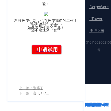
验！
CargoWare
eTower
科技改变生活，也在改变我们的工作！
CargoWare一小步，
货代转型一大步！
如此方便快捷的工具！
还不速速来一套？
沃行之家
3101100200210
申请试用
号
上一篇：别等了，双十二上港数据折扣“清单”来了！
下一篇：喜讯！CargoWare批量费用导入功能发布啦
深度解析
企业动态
行业资讯
eTower
CargoWare
跨境电商
国际货运代理
SaaS云技术
国际物流