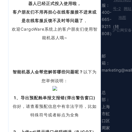
器人已经正式投入使用啦，
服：
号-2
网站
客户朋友们不用再担心在线客服接不进来或
400-
地图
665-
是在线客服反馈不及时等问题了
，
9211（转
欢迎CargoWare系统上的客户朋友们使用智
沪公网安备
808）
能机器人哦~
邮
箱：
marketing@wal
以下为
智能机器人会帮您解答哪些问题呢？
您举例说明：
总
1、导出预配舱单报文报错(弹出警告窗口)
部：
你好，请查看预配信息中有非法字符，比如
上海
市虹
特殊符号或者标点为全角
口区
周家
2、上传edi提示港口代码错误（BJCOT）