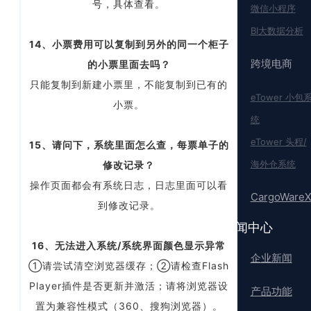
号，具体查看。
微信小程序
BI大数据分析
14、小票费用可以复制到另外的同一个柜子
跨境电商
的小票里面去吗？
只能复制到新建小票里，不能复制到已有的
eTower 小包
小票。
统
eTower 头程/
15、请问下，系统里面怎么查，每票单子的
海外仓系统
修改记录？
操作页面都会有系统日志，日志里面可以看
CargoWare
到修改记录。
新闻中心
16、无法进入系统/系统界面颜色显示异常
企业新闻
①请尝试清空浏览器缓存；②请检查Flash
Player插件是否更新并激活；请将浏览器设
产品功能
置为兼容性模式（360、搜狗浏览器）。