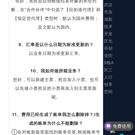
你好，系统会自动根据结算对象的类型判
武汉
断，在“合作伙伴”中勾选了【目的港代理】和
市东
【指定货代理】类型时，默认为国外费用；
湖新
技术
反之默认为国内。
开发
区光
9、汇率是以什么日期为标准更新的？
谷创
以业务日期为准更新汇率。
业街
9栋A
区三
10、我如何做拼箱业务？
人行
您好，可以新建主票，然后加入小票。也可
创享
以先做小票然后把小票再加入到主票里面
空间
呢。
11、费用已经生成了账单我怎么删除掉？
/生
成的账单为什么不能删除？
免费使用
①在对账新版里面找到账单页签,根据账单号
联系人工客服