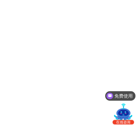
南
更新日志
办
事
我的账户
处：
深
CargoWare
圳
市
eTower
罗
湖
沃行之家
区
笋
岗
梅
免费使用
园
路
75
号
润
弘