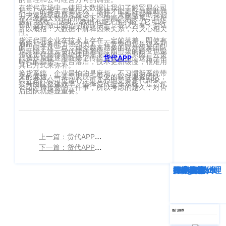
在货代市场中，使用大数据让我们了解贸易公司
客
和工厂的货主需要什么，这样才能更好地帮助他
CargoWareFBA
们快速地获取所需资源。因此，大数据帮助我们
行
在不依赖大数据的情况下，理顺供需关系，直接
服：
进行“拯救”。因此，数据不能无所不能，它可以
帮助我们做出明智的商业决定。我认为有一句话
可以概括：大数据不解释因果关系，只关心相关
CargoWareB2B
信
性。
400-
货运代理企业在技术上存在一定的落差，即使有
通路和业务能力强的员工，在竞争中也是很不利
665-
息
微信小程序
的。由于这一点，如今越来越多的软件研发团队
也开始关注云货代操作系统，而市场的转变也是
传统货代操作系统使用率下降的一个原因。云货
9211（转
代操作系统逐渐取缔了传统
货代APP
，这是一个
技
时代的趋势，平台落后，技术更新缓慢，很难用
BI大数据分析
其它方式来弥补。
808）
换货系统，企业最怕的是麻烦，不习惯新系统带
术
来的麻烦。一支高素质、专业的软件服务团队，
会让货代公司更放心、更安心地更换货代APP，
提升团队整体效率。选择货代操作系统，是货代
跨境电商
公司坚持接受的一件事，所以考虑的越久，对售
有
后团队就越显重要。
限
邮
eTower 小包系
箱：
公
统
marketing@wall
上一篇：货代APP的功能有哪些？
司
eTower 头程/
下一篇：货代APP的优势在哪里？
版
海外仓系统
权
深度解析
企业动态
行业资讯
eTower
CargoWare
跨境电商
国际货运代理
SaaS云技术
国际物流
总
所
CargoWareX
部：
上
有
新闻中心
海
沪
热门推荐
市