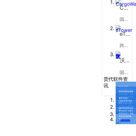
企业新闻
ICP
虹
CargoWare
备
口
产品功能
区
14001465
国际货运代理软件云服务平台
周
号-2
行业资讯
家
eTower
网
嘴
客户案例
跨境电商物流协同云服务平台
站
路
669
地
CargoWare
沃行之家
号
图
中
eTower
国际物流B2B电商平台
垠
沪
货代软件资
广
支持中心
讯
公
OCSL 签约
场
CargoWare 货代
跨境电商缩短链路
系统，加码东非物
网
直面消费者，相较
流服务升级
新手指南
A
传统外贸正逐渐成
覆盖全链路！
为主流趋势 |
CargoWare报关
WallTech
安
模块凭这些优势，
座
成货代企业通关利
国际物流系统如何
器
培训视频
9
帮助物流行业更大
备
限度地提高工作效
率和成本盈利能
楼
力？
31011002002106
FAQ
华
号