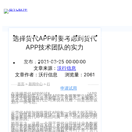
新闻中心
我们前行的脚步 从未停止
申请试用
产
品介绍视
频
关于沃行
产品
价格
客户案例
新闻资讯
支持中心
选择货代APP时要考虑到货代
APP技术团队的实力
关于我们
Copyright
产
©
发布：2021-03-25 00:00:00
公司介绍
品
运价与货盘
我的账户
文章来源：
沃行信息
咨
2020
文章作者：沃行信息
浏览量：2061
渠道代理人计划
询：
WallTech.
首页
>
新闻中心
>
行业资讯
>
正文
400-
All
申请试用
语言
加入我们
665-
在选择货代APP的过程中，还要考虑到货代APP
技术团队的实力。货代APP是否有未来，还取决
Rights
于这个研发团队是否有能力，有远见，有规模。
这个点虽然对货代公司来说有点难，但是也应该
9211（转
划作一块考虑。
沃行产品
Reserved.
830）
云货代APP与传统货代APP有一个很大的不同之
上
处，那就是升级速度快，更新速度快，这也同样
国际货代
是许多云货代APP虽然同属一类，但差距较大的
重要原因。
售
海
简而言之，这是一个用于货代公司统计业务数据
和业务进展的软件系统。并且通过本货代APP系
统，不仅实现了货代对业务的细致把控，对数据
进行有条理的适时调整，而且更有利于整个货代
后
CargoWare
的管理和公司经营方向的调整。
沃