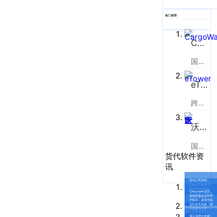
企业新闻
ICP
虹
备
口
热门推荐
产品功能
区
14001465
周
CargoWare
号-2
行业资讯
家
网
国际货运代理软件云服务平台
嘴
客户案例
站
路
eTower
669
地
CargoWare
号
跨境电商物流协同云服务平台
图
中
eTower
垠
沪
沃行之家
广
支持中心
公
场
国际物流B2B电商平台
网
新手指南
货代软件资
A
讯
安
座
培训视频
9
备
货代公司系统-
CargoWare支持
货代软件系统
楼
跨地域的团队协
Cargoware货代
作，促进了内部沟
31011002002106
系统的海运运价维
通和信息共享
FAQ
护模块，是现代海
运行业中高效、强
华
号
大的解决方案
海运系统的奥秘：