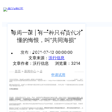
新闻中心
我们前行的脚步 从未停止
申请试用
产
品介绍视
频
关于沃行
产品
价格
客户案例
新闻资讯
支持中心
每周一课 | 有一种只有货代才
懂的悔恨，叫“共同海损”
关于我们
Copyright
产
©
发布：2021-07-12 00:00:00
公司介绍
品
运价与货盘
我的账户
文章来源：
沃行信息
咨
2020
文章作者：沃行信息
浏览量：3214
渠道代理人计划
询：
WallTech.
首页
>
新闻中心
>
企业新闻
>
正文
400-
All
申请试用
语言
加入我们
665-
3月31日开始，“WallTech每周一课”线上培训每周准时开讲，由WallTech邀请的行业资深顾问担任主讲人，与广
大同行交流分享国际物流相关的各类知识，包括但不限于：CargoWare功能模块讲解、行业深度解析、前瞻性思
Rights
考等。
9211（转
通过知识的分享，WallTech期待能与更多的听众进行有深度的思想碰撞，力求让每一个国际物流相关的从业者都
沃行产品
可以“变信息为生产力”。
Reserved.
本周直播预告
830）
上
国际货代
货运险，是面对恶劣天气、失火、落水、偷窃等意外事故的有力解决方案，对每个货代人和货主都非常重要。购
买保险，就是购买一份保障和安心。近几年天气、火灾等不可抗力造成的意外事故频发，
没有买保险的朋友面临
高额的“共同海损”，只能获得非常有限的赔偿，大把金钱只能白白损失；买了保险的，则可以免于昂贵的损失，
两相对比之下，更是让货代们燃起了警惕心，不怕一万就怕万一，将保险作为规避损失风险的必不可少的手段。
售
海
但涉及到专业领域，很多朋友对货运险的细节知识点不是非常熟悉，在实际操作中不注意就会埋下隐患，导致理
赔无法顺利进行。
因此有了WallTech本周的货代保险知识分享直播课，
帮助货代朋友们用信息武装自己，用专业知识保护自己，
在
复杂的业务场上无后顾之忧，避开每一个细小的隐患！
后
CargoWare
沃