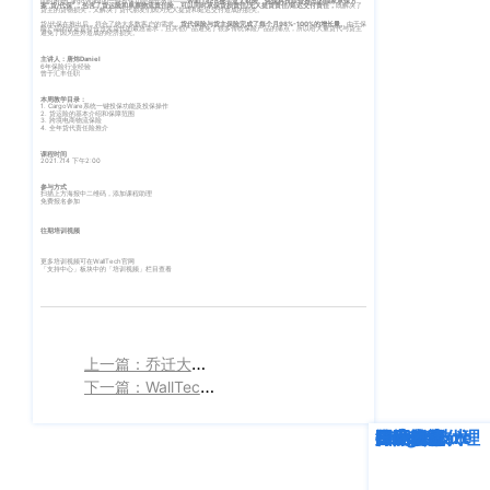
同时附赠CargoWare的一键投保功能操作教学——
WallTech携手亚太财险、恪保科技联合推出的独家承保方
案“货/代保”，包含了货运险和单票物流责任险，可以同时承保货损责任/无人提货责任/延迟交付责任，
既解决了
货主的货物损失，又解决了货代朋友们因为无人提货和延迟交付造成的损失。
客
CargoWareFBA
货/代保在推出后，符合了绝大多数客户的需求，
货代保险与货主保险完成了每个月98%-100%的增长量。
由于保
行
险产品的设定是符合当先货代的最急需求，且共创产品避免了很多传统保险产品的痛点，所以给大量货代与货主
避免了因为意外造成的经济损失。
服：
CargoWareB2B
主讲人：
唐炜Daniel
信
6年保险行业经验
400-
曾于汇丰任职
665-
息
微信小程序
本周教学目录：
1. CargoWare系统一键投保功能及投保操作
2. 货运险的基本介绍和保障范围
9211（转
3. 跨境电商物流保险
技
4. 全年货代责任险推介
BI大数据分析
808）
课程时间
术
2021.7.14 下午2:00
跨境电商
参与方式
有
扫描上方海报中二维码，添加课程助理
免费报名参加
限
邮
往期培训视频
eTower 小包系
箱：
公
更多培训视频可在WallTech官网
统
「支持中心」板块中的「培训视频」栏目查看
marketing@wall
司
eTower 头程/
版
海外仓系统
权
上一篇：乔迁大吉 | WallTech办公室3.0版正式上线！下一个十年，我们热热闹闹地奔去了
总
下一篇：WallTech十周年系列活动丨WoShow“沃秀”摄影赛强势回归，万元奖品已就位
所
CargoWareX
部：
上
有
深度解析
企业动态
行业资讯
eTower
CargoWare
跨境电商
国际货运代理
SaaS云技术
国际物流
新闻中心
海
沪
市