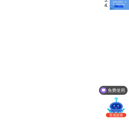
南
如何实现高效、安
更新日志
全、环保的运输
办
事
我的账户
处：
深
CargoWare
圳
市
eTower
罗
湖
沃行之家
区
笋
岗
梅
免费使用
园
路
75
号
润
弘