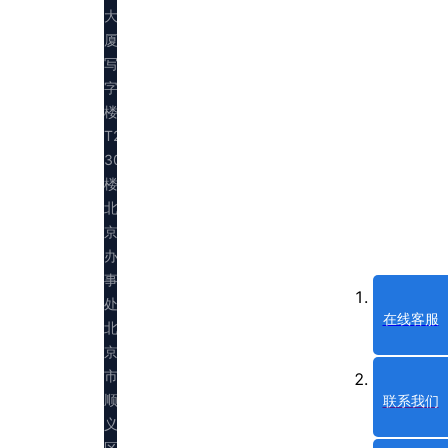
大
厦
写
字
楼
T2
30
楼
北
京
办
事
处：
在线客服
北
京
市
顺
联系我们
义
区