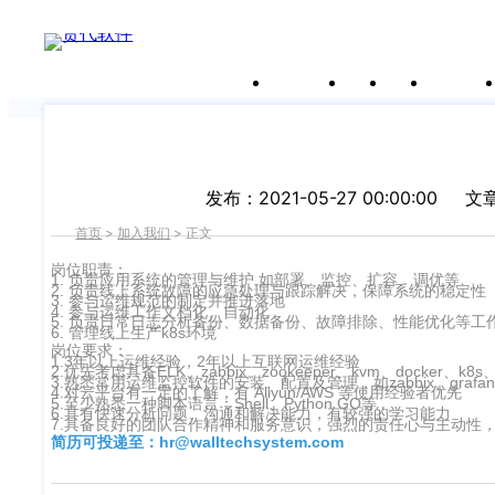
加入我们
关于沃行
产品
价格
客户案
为中国进出口贸易的数字化、现代化共同出一份力
申请试用
产
品介绍视
频
发布：2021-05-27 00:00:00
文
首页
>
加入我们
>
正文
岗位职责：
1. 负责应用系统的管理与维护,如部署、监控、扩容、调优等
2. 负责线上系统故障的应急处理与跟踪解决，保障系统的稳定性
3. 参与运维规范的制定并推进落地
4. 参与运维工作文档化、自动化
5. 负责日常日志分析备份、数据备份、故障排除、性能优化等
6. 管理线上生产k8s环境
岗位要求：
1.3年以上运维经验，2年以上互联网运维经验
2.优先考虑具备ELK、zabbix、zookeeper、kvm、docker、k
3.熟悉常用运维监控软件的安装、配置及管理，如zabbix、grafa
4.对云平台有一定的了解，有 Aliyun/AWS 等使用经验者优先
5.至少熟悉一种脚本语言：Shell、Python GO等
6.具有快速分析问题、沟通和解决能力，有较强的学习能力
7.具备良好的团队合作精神和服务意识，强烈的责任心与主动性
简历可投递至：hr@walltechsystem.com