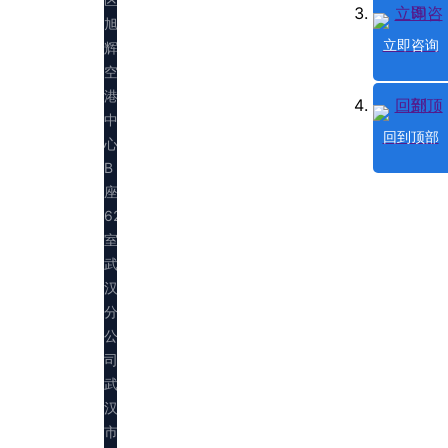
旭
立即咨询
辉
空
港
中
回到顶部
心
B
座
623
室
武
汉
分
公
司：
武
汉
市