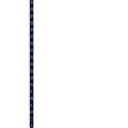
东
湖
新
技
术
开
发
区
光
谷
创
业
街
9
栋
A
区
三
人