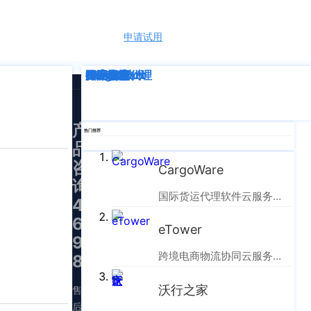
申请试用
语言
深度解析
企业动态
行业资讯
eTower
CargoWare
跨境电商
国际货运代理
SaaS云技术
国际物流
产
热门推荐
品
咨
CargoWare
询：
国际货运代理软件云服务平台
400-
665-
eTower
9211（转
跨境电商物流协同云服务平台
830）
沃行之家
售
后