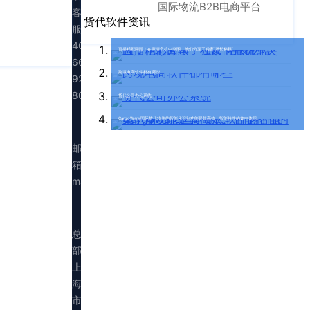
国际物流B2B电商平台
客
货代软件资讯
服：
400-
直播精彩回顾！在疫情危机中突围，他们分享了独家“增长秘籍”
665-
跨境电商软件都有哪些
9211（转
808）
货代公司办公系统
CargoWare国际货代软件的智能化识别功能是其高效、智能特性的集中体现。
邮
箱：
marketing@walltechsystem.cn
总
部：
上
海
市