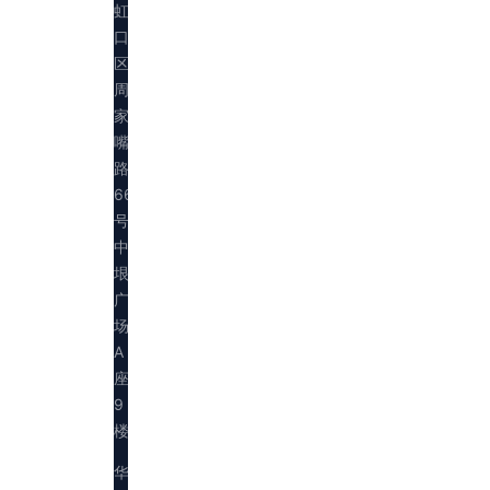
虹
口
区
周
家
嘴
路
669
号
中
垠
广
场
A
座
9
楼
华