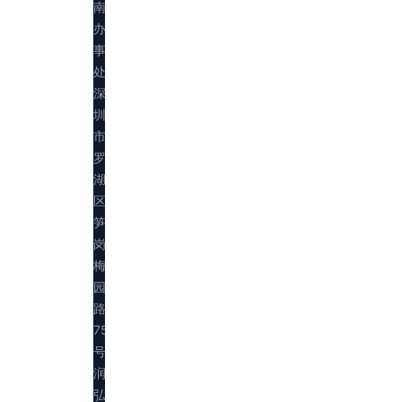
南
办
事
处：
深
圳
市
罗
湖
区
笋
岗
梅
园
路
75
号
润
弘