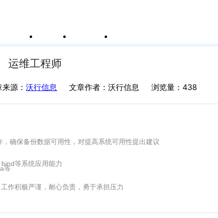
例
新闻资讯
支持中心
运价与货盘
我的账户
运维工程师
章来源：
沃行信息
文章作者：沃行信息
浏览量：438
工作，确保备份数据可用性，对提高系统可用性提出建议
8s、bind等系统应用能力
na等
，工作积极严谨，耐心负责，勇于承担压力