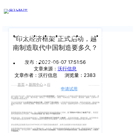
新闻中心
我们前行的脚步 从未停止
申请试用
产
品介绍视
频
关于沃行
产品
价格
客户案例
新闻资讯
支持中心
“印太经济框架”正式启动，越
南制造取代中国制造要多久？
关于我们
Copyright
产
©
发布：2022-06-07 17:51:56
公司介绍
品
运价与货盘
我的账户
文章来源：
沃行信息
咨
2020
文章作者：沃行信息
浏览量：2383
渠道代理人计划
询：
WallTech.
首页
>
新闻中心
>
行业资讯
>
正文
400-
All
申请试用
语言
加入我们
665-
Rights
2022年5月23日，拜登在东京宣布启动
“印太经济框架”，
声称要建立“一个适应21世纪要求的多边伙伴关系”。美
国、韩国、日本、印度、澳大利亚、新西兰、印度尼西亚、泰国、马来西亚、菲律宾、新加坡、越南、文莱等13
个国家成为初始成员。
9211（转
沃行产品
“印太经济框架”目前
还没有公布具体方案，只设定了四大类别：
公平和适应性强的贸易、弹性的供应链、基础设施
和减少碳排放、税务和反腐败。根据白宫的说法，就数字经济、供应链、脱碳和适用于工人的法规制定国际规
Reserved.
则。
830）
美国商务部长雷蒙多曾表示，这一“新型经济框架”还包括协调出口管制
，以“限制向中国出口‘敏感’产品”。
美国贸
上
易代表戴琪则公开宣称
，“印太经济框架”是“独立于中国的安排”。
国际货代
显而易见的，官方的说辞都是借口，
它实为美国主导下的经济“小集团”，
其目的是制衡、围堵中国，在亚洲发动
一场区域意识形态的竞争，将该区域划分为相互竞争的集团，并抹去亚太地区行之有效的区域合作架构。
售
海
联合国商品贸易委员会(COMTRADE)关于国际贸易的数据库，按美元按国家分列的美国进口额表
这是美国政府针对中国的又一次“重拳出击”。在今天，我国依然持有美国进口的最大份额，即使美国实施了多年的
后
报复性关税。而与此同时，
美国进口商正在努力拓展越南、印度和巴西等国的供应链，实现采购多样化，力图和
CargoWare
中国脱钩。
沃