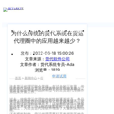
新闻中心
我们前行的脚步 从未停止
申请试用
产
品介绍视
频
关于沃行
产品
价格
客户案例
新闻资讯
支持中心
为什么传统的货代系统在货运
代理圈中的应用越来越少？
关于我们
Copyright
产
©
发布：2022-06-18 15:00:26
公司介绍
品
运价与货盘
我的账户
文章来源：
货代软件公司
咨
2020
文章作者：货代系统专员-Ada
渠道代理人计划
询：
WallTech.
浏览量：1819
400-
All
申请试用
语言
加入我们
首页
>
新闻中心
>
行业资讯
>
正文
665-
Rights
许多货运代理可能会觉得，在过去的三年里，传
9211（转
统的货代系统在货运代理圈中的应用越来越少，
沃行产品
而是开始应用各种品牌和型号的云货运代理操作
Reserved.
系统来开展工作。
830）
上
过去，传统货运代理软件的性能逐渐提高，各品
国际货代
牌货运代理软件的功能同质化程度越来越高。云
货运代理软件的出现带来了一点新的绿色。现在
在云货运代理软件平台上，研发团队专注于简单
售
的云技术开发，Sky标志继续深化，在云计算的
海
基础上，为云货运代理软件增加了大量的实用功
能。
后
CargoWare
还有模板制作。货运代理需要打开单据和其他文
沃