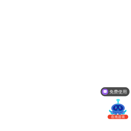
南
更新日志
办
事
我的账户
处：
深
CargoWare
圳
市
eTower
罗
湖
沃行之家
区
笋
岗
梅
免费使用
园
路
75
号
润
弘