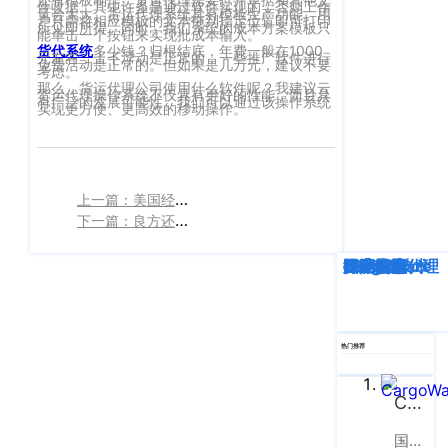
件收据。其中许多是通过软件实现的，否则工作
量会太大。货运代理系统具有模板生产功能。用
客
户只需将相应模板的文本拖到指定位置即可打印
CargoWareFBA
所见即所得。同时，我们系统的成本方案模板只
行
能单击一个按钮来实现批成本输入。
服：
货代系统
多少钱？归根结底，年费一般在1000
元左右，上下浮动是正常的，一些推广软件进行
CargoWareB2B
信
免费活动是正常的。但如果是几万元，建议不要
400-
考虑。
那么，货运代理公司使用什么软件呢？我建议云
665-
息
微信小程序
货运代理操作系统不仅具有更好的性能，而且具
有广泛的发展可能性。我们可以通过该操作系统
实现更方便、更高效的移动操作。
9211（转
技
BI大数据分析
808）
术
跨境电商
有
上一篇：美国经济衰退？进口需求持续疲软
限
邮
eTower 小包系
下一篇：良方还是毒药？《海运改革法案》遭WSC抨击！美线正在经历一场历史性大变革
箱：
公
统
marketing@wall
深度解析
企业动态
行业资讯
eTower
CargoWare
跨境电商
国际货运代理
SaaS云技术
国际物流
司
eTower 头程/
版
海外仓系统
权
总
热门推荐
所
CargoWareX
部：
上
有
CargoWare
新闻中心
海
沪
市
国际货运代理软件云服务平台