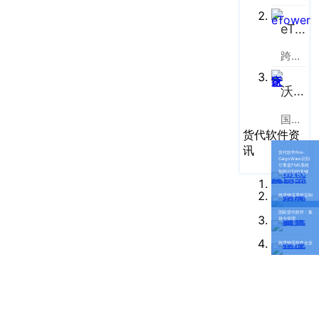
企业新闻
ICP
虹
备
口
eTower
产品功能
区
14001465
跨境电商物流协同云服务平台
周
号-2
行业资讯
家
网
沃行之家
嘴
客户案例
站
路
国际物流B2B电商平台
669
地
CargoWare
货代软件资
号
讯
图
​货代软件fms-
中
CargoWare识别
eTower
引擎是FMS系统
智能识别的关键
垠
沪
广
支持中心
跨境物流系统定制
公
场
国际货代软件：集
拼仓管理
网
新手指南
A
安
座
跨境物流软件企业
培训视频
9
备
楼
31011002002106
FAQ
华
号