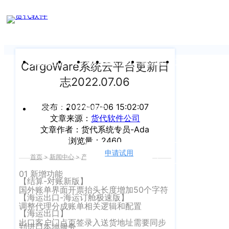
新闻中心
我们前行的脚步 从未停止
申请试用
产
品介绍视
频
关于沃行
产品
价格
客户案例
新闻资讯
支持中心
CargoWare系统云平台更新日
志2022.07.06
关于我们
Copyright
产
©
发布：2022-07-06 15:02:07
公司介绍
品
运价与货盘
我的账户
文章来源：
货代软件公司
咨
2020
文章作者：货代系统专员-Ada
渠道代理人计划
询：
WallTech.
浏览量：2460
400-
All
申请试用
语言
加入我们
首页
>
新闻中心
>
产品功能
>
正文
665-
Rights
01 新增功能
9211（转
沃行产品
【结算-对账新版】
Reserved.
国外账单界面开票抬头长度增加50个字符
830）
【海运出口-海运订舱极速版】
上
国际货代
调整代理分成账单相关逻辑和配置
【海运出口】
售
海
出口客户门点页签录入送货地址需要同步
到进口本地服务
后
CargoWare
沃