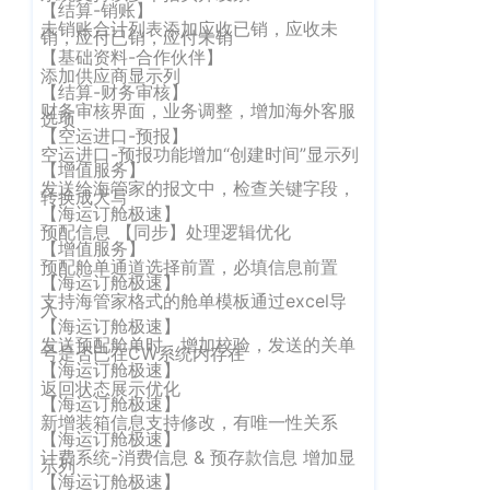
企业新闻
ICP
【结算-销账】
虹
未销账合计列表添加应收已销，应收未
备
销，应付已销，应付未销
口
产品功能
【基础资料-合作伙伴】
区
14001465
添加供应商显示列
周
【结算-财务审核】
号-2
行业资讯
财务审核界面，业务调整，增加海外客服
家
选项
网
【空运进口-预报】
嘴
客户案例
空运进口-预报功能增加“创建时间”显示列
站
路
【增值服务】
发送给海管家的报文中，检查关键字段，
669
转换成大写
地
CargoWare
【海运订舱极速】
号
预配信息 【同步】处理逻辑优化
图
中
【增值服务】
eTower
预配舱单通道选择前置，必填信息前置
垠
沪
【海运订舱极速】
广
支持海管家格式的舱单模板通过excel导
支持中心
入
公
【海运订舱极速】
场
发送预配舱单时，增加校验，发送的关单
网
新手指南
A
号是否已在CW系统内存在
【海运订舱极速】
安
座
返回状态展示优化
【海运订舱极速】
培训视频
9
备
新增装箱信息支持修改，有唯一性关系
楼
【海运订舱极速】
31011002002106
FAQ
计费系统-消费信息 & 预存款信息 增加显
示列
华
号
【海运订舱极速】