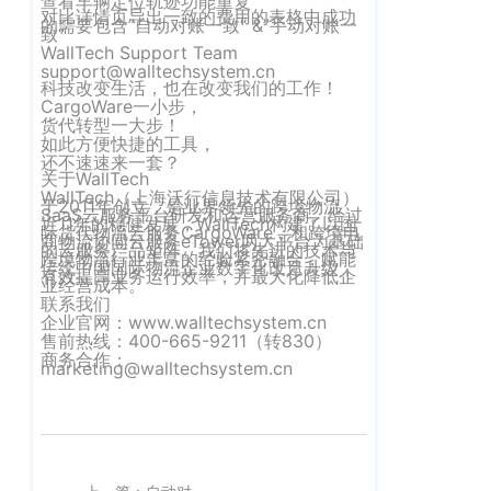
查看车辆定位轨迹功能重复
对比详情页导出一致的费用的表格中成功
的需要包含”自动对账一致“ &”手动对账一
旭
致“
WallTech Support Team
辉
support@walltechsystem.cn
空
科技改变生活，也在改变我们的工作！
港
CargoWare一小步，
货代转型一大步！
中
如此方便快捷的工具，
心
还不速速来一套？
关于WallTech
B
WallTech（上海沃行信息技术有限公司）
于2011年创立，是业界领先的跨境物流
座
SaaS云服务平台研发和运营服务商。经过
近11年的稳健发展，WallTech构建了以国
际货代物流云服务CargoWare，和跨境电
623
商物流协同云服务eTower两大平台为基础
的云服务产品矩阵。我们将先进的技术与
跨境物流行业丰富的经验紧密融合，赋能
室
传统中国国际物流企业数字化改造升级，
有效提高业务运行效率，并最大化降低企
业经营成本。
武
联系我们
汉
企业官网：www.walltechsystem.cn
售前热线：400-665-9211（转830）
分
商务合作：
marketing@walltechsystem.cn
公
司：
武
汉
市
上一篇：自动对账上线 | 自由配置规则，一切场景，皆能精准胜任