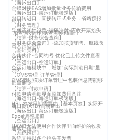
【海运出口】
客
金蝶对接EAS增加批量业务传输费用
CargoWareFBA
行
【海运出口-海运订舱极速版】
服：
出口转进口，直接转正式业务，省略预报
CargoWareB2B
信
环节
400-
【财务管理】
665-
息
微信小程序
导凭证初始设置-编码映射-应收开票抬头
加查询功能包括查名称和编码
9211（转
【结算-财务综合查询】
技
BI大数据分析
【财务综合查询】-添加揽货销售、航线负
808）
责人筛选条件
术
【基础资料】
跨境电商
合作伙伴-合同约号 优化已上传文件查看
有
入口
【空运出口-空运订舱】
限
邮
空运订舱模块中，增加“实际到港日期”显
eTower 小包系
示列
箱：
【OMS管理-订单管理】
公
统
OMS管理模块订单管理中包装信息需能够
marketing@wall
批量删除
司
【结算-付款申请】
eTower 头程/
付款申请明细界面添加费用备注
版
【海运出口-海运订舱极速版】
海外仓系统
权
HBL 签发日期需要由【基本页签】实际开
总
航日期(ATD)自动带出
【海运出口-海运订舱极速版】
所
CargoWareX
部：
Excel调整取值
【空运出口】
上
有
HAWB无法使用合作伙伴里面维护的收发
新闻中心
通地址信息
海
沪
【系统维护】
市
系统支持以多个抬头开发票