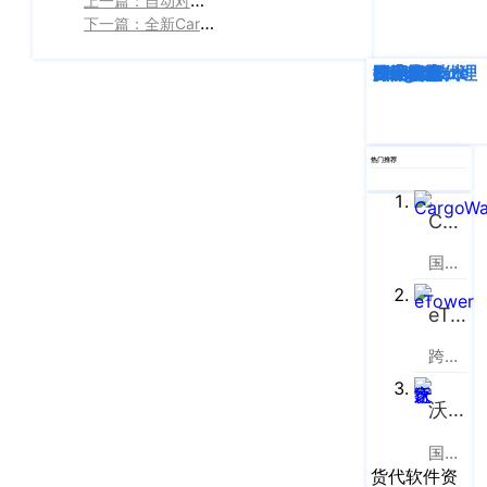
东
下一篇：全新CargoWareB2B登场 | 再小的货代，也可以拥有自己的垂直电商平台
湖
新
深度解析
企业动态
行业资讯
eTower
CargoWare
跨境电商
国际货运代理
SaaS云技术
国际物流
技
术
开
发
热门推荐
区
光
CargoWare
谷
国际货运代理软件云服务平台
创
业
eTower
街
9
跨境电商物流协同云服务平台
栋
A
沃行之家
区
三
国际物流B2B电商平台
货代软件资
人