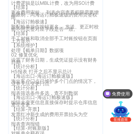
南
计费逻辑是以MBL计费，改为用SO计费
更新日志
【结算】
办
更改费用审核， 列表内容查看权限需要增
加限制，同海运订舱极速版的费用页签权
事
限"
我的账户
【海运订舱极速】
处：
预配舱单操作按钮更名。 发送、更正时校
验不同页签对应字段是否一致。
深
CargoWare
【结算】
手工对账和取消全部手工对账按钮在页面
圳
上方显示
【系统维护】
市
eTower
处理【截单日期】数据项
罗
02 修复优化
设置了财务日期，生成凭证提示没有财务
湖
沃行之家
日期
【统计分析】
区
H5报表 打开之后不显示总计
笋
【海运出口-海运订舱极速版】
海出客户门点已维护多个门点的情况下，
岗
业务无法变更门点
【统计分析】
梅
报表筛选条件多选，查不到数据
免费使用
园
【海运出口-海运订舱极速版】
编辑未变更信息直接保存时提示仓库信息
路
发生变更
【结算-开票】
75
发票红冲新生成的费用开票抬头为空
号
【统计分析】
报表查询报错
润
【结算-对账新版】
弘
对账单金额有误