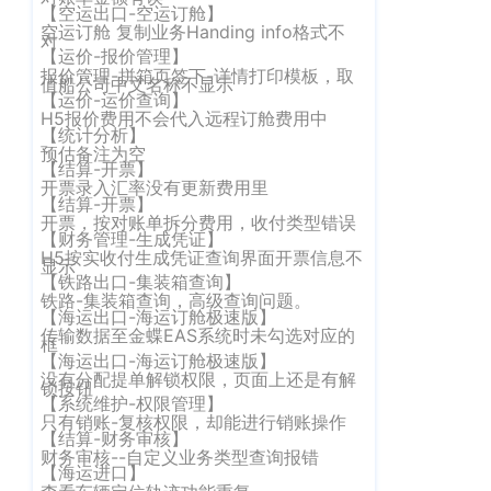
【空运出口-空运订舱】
大
空运订舱 复制业务Handing info格式不
对
厦
【运价-报价管理】
写
报价管理-拼箱页签下-详情打印模板，取
值船公司中文名称不显示
字
【运价-运价查询】
H5报价费用不会代入远程订舱费用中
楼
【统计分析】
T2
预估备注为空
【结算-开票】
30
开票录入汇率没有更新费用里
楼
【结算-开票】
开票，按对账单拆分费用，收付类型错误
北
【财务管理-生成凭证】
京
H5按实收付生成凭证查询界面开票信息不
显示
办
【铁路出口-集装箱查询】
铁路-集装箱查询，高级查询问题。
事
【海运出口-海运订舱极速版】
处：
传输数据至金蝶EAS系统时未勾选对应的
框
【海运出口-海运订舱极速版】
北
没有分配提单解锁权限，页面上还是有解
京
锁按钮
【系统维护-权限管理】
市
只有销账-复核权限，却能进行销账操作
【结算-财务审核】
顺
财务审核--自定义业务类型查询报错
义
【海运进口】
区