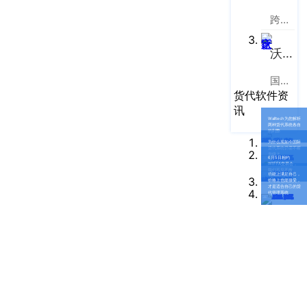
企业新闻
ICP
虹
跨境电商物流协同云服务平台
备
口
产品功能
区
14001465
沃行之家
周
号-2
行业资讯
家
国际物流B2B电商平台
网
嘴
货代软件资
客户案例
站
路
讯
669
Walltech为您解析
地
CargoWare
两种货代系统各自
的利弊
号
为什么现如今国际
图
货代系统仍需不断
中
升级？
eTower
6月5日相约
WIFFA交易会，
垠
我们不见不散
沪
功能上满足自己，
价格上也能接受，
广
支持中心
才是适合自己的货
公
代管理系统
场
网
新手指南
A
安
座
培训视频
9
备
楼
31011002002106
FAQ
华
号