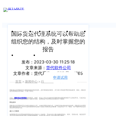
新闻中心
我们前行的脚步 从未停止
申请试用
产
品介绍视
频
关于沃行
产品
价格
客户案例
新闻资讯
支持中心
国际货运代理系统可以帮助您
组织您的结构，及时掌握您的
关于我们
Copyright
产
报告
©
公司介绍
品
运价与货盘
我的账户
咨
2020
发布：2023-03-30 11:25:18
渠道代理人计划
文章来源：
货代软件公司
询：
WallTech.
文章作者：货代系统
浏览量：1765
400-
All
申请试用
语言
加入我们
首页
>
新闻中心
>
行业资讯
>
正文
665-
Rights
9211（转
沃行产品
国际货运代理系统可以帮助您组织您的结构，及时掌握您的报告，并为审计和税务季度准备账簿。因此，国际货
运代理系统非常有效，节省了时间。
Reserved.
830）
过去，
国际货运代理系统
非常昂贵。然而，托运人可以从各种供应商那里租用和雇佣基于云的程序员。它提供远
程网站和产品，以及特殊的IT团队和专家。该系统还可以帮助企业逐步扩大规模。
上
国际货代
降低成本
国际货运代理系统可以分析许多航运公司、分销代理和运输方式，以确定具有成本效益的选择。国际货运代理系
统节省资金的另一种方式是根据更好的运输计划减少紧急货运的数量，以提高生产力、物流、客户服务和货运业
售
海
务的所有其他方面。
减少人为错误
后
CargoWare
使用国际货运代理系统更明显的优点是减少人为错误。手动分析大量运输数据复杂、耗时、容易出错。物流程序
沃
员可以在短时间内处理更少的错误和数据，从而在更小程度上延迟或不延迟操作。