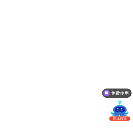
南
更新日志
办
事
我的账户
处：
深
CargoWare
圳
市
eTower
罗
湖
沃行之家
区
笋
岗
梅
免费使用
园
路
75
号
润
弘