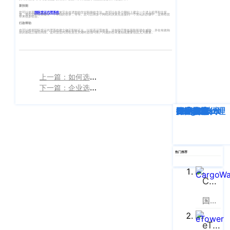
新技能
客
CargoWareFBA
您可以使用
国际货运代理系统
来完全改进您的交付和接收方法。您可以在多个网站上建立一个进入程序和主提
行
单，请在您的位置建立一个单独的登录，等等。您可以将多个网站和决策点连接到一个简化的步骤中，这将给您
带来很多机会。
服：
行政帮助
CargoWareB2B
信
也可以根据国际货运代理系统建立确定和验证点，以提高运营效率。这有助于降低风险和潜在威胁，并在有效响
400-
应的基础上做出回应。这对货运代理在发生灾难时必须与客户沟通的任何通知或重要信息尤为重要。
665-
息
微信小程序
9211（转
技
BI大数据分析
808）
上一篇：如何选择货运代理软件才能让公司管理更得心应手呢？
术
跨境电商
下一篇：企业选择货代管理信息系统应该基于产品基础，再看售后服务是否完善
有
限
邮
深度解析
企业动态
行业资讯
eTower
CargoWare
跨境电商
国际货运代理
SaaS云技术
国际物流
eTower 小包系
箱：
公
统
marketing@wall
司
eTower 头程/
版
热门推荐
海外仓系统
权
总
CargoWare
所
CargoWareX
部：
上
有
国际货运代理软件云服务平台
新闻中心
海
沪
市
eTower