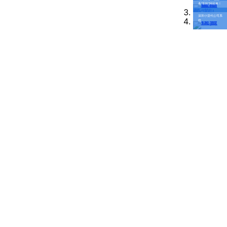
务“车轮”转起来！
旭
深圳小货代公司系
统
辉
空
港
中
心
B
座
623
室
武
汉
分
公
司：
武
汉
市