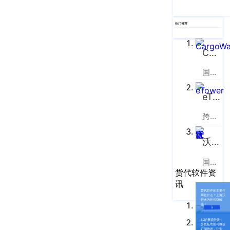
大
厦
热门推荐
写
字
CargoWare
楼
T2
国际货运代理软件云服务平台
30
楼
eTower
北
跨境电商物流协同云服务平台
京
办
沃行之家
事
处：
国际物流B2B电商平台
北
货代软件资
京
讯
市
货代软件的主要作
用是什么？上海沃
行来为您答疑解
顺
惑！
义
SOP重磅升级：
多式联运软件
多模板功能与微信
区
订阅推送，让业