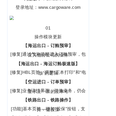
客
CargoWareFBA
登录地址：www.cargoware.com
行
服：
CargoWareB2B
信
400-
665-
息
微信小程序
01
9211（转
技
BI大数据分析
808）
操作模块更新
术
跨境电商
【海运出口 - 订舱预审】
有
[修复]通过气泡提醒进入订舱预审，包
限
含其他分公司的业务
邮
eTower 小包系
箱：
公
【海运出口 - 海运订舱极速版】
统
marketing@wall
司
[修复]HBL页签，调整“正本打印”和“电
放”的逻辑
eTower 头程/
版
海外仓系统
【空运进口 - 订单预审】
权
总
[修复]业务详情界面，切换业务，仍会
显示上一票的主单号
所
CargoWareX
部：
上
【铁路出口 - 铁路操作】
有
新闻中心
海
[功能]基本页签，增加“投保”按钮，支
沪
持一键投保
市