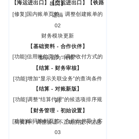
企业新闻
ICP
【海运进出口】【空运进出口】【铁路
虹
出口】
备
口
[修复]国内账单页签，调整创建账单的
逻辑
产品功能
区
14001465
02
周
号-2
行业资讯
家
财务模块更新
网
嘴
客户案例
【基础资料 - 合作伙伴】
站
路
669
地
[功能]信用账款页签，调整收付方式的
CargoWare
默认值为“转账”
号
图
【结算 - 财务审核】
中
eTower
垠
[功能]增加“显示关联业务”的查询条件
沪
广
支持中心
公
【结算 - 对账新版】
场
网
[功能]调整“结算代理”的候选项排序规
新手指南
A
则
安
座
【财务管理 - 初始设置】
培训视频
9
备
[功能]编码映射页签，合作伙伴导入客
商资料，调整验证不正确的提示信息
楼
31011002002106
FAQ
03
华
号