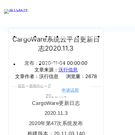
新闻中心
我们前行的脚步 从未停止
申请试用
产
品介绍视
频
关于沃行
产品
价格
客户案例
新闻资讯
支持中心
CargoWare系统云平台更新日
志2020.11.3
关于我们
Copyright
产
©
发布：2020-11-04 00:00:00
公司介绍
品
运价与货盘
我的账户
文章来源：
沃行信息
咨
2020
文章作者：沃行信息
浏览量：2678
渠道代理人计划
询：
WallTech.
首页
>
新闻中心
>
产品功能
>
正文
400-
All
申请试用
语言
加入我们
665-
2020.11.4
Rights
CargoWare更新日志
9211（转
沃行产品
Reserved.
830）
2020.11.3
上
国际货代
2020年第47次系统发布
售
海
后
CargoWare
构建版本：20.11.03.140
沃