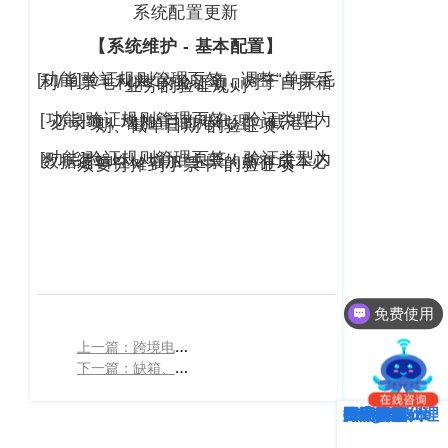
南
系统配置更新
更新日志
办
【系统维护 - 基本配置】
事
我的账户
[功能]验证规则管理页签，调整“单票毛
处：
利/单票毛利率”的验证项，对于自拼箱
业务的验证规则
深
CargoWare
[功能]验证规则管理页签，验证类型为
必录项，增加“目的港代理、截港日
期、截单日期”的验证项
圳
市
eTower
[功能]验证规则管理页签，验证类型为
数据逻辑性，增加“主票的所有成本必
须要分摊到小票中”的验证项
罗
湖
沃行之家
区
笋
岗
梅
免费使用
园
路
上一篇：跨境电商缩短链路直面消费者，相较传统外贸正逐渐成为主流趋势 | WallTech
下一篇：缺箱、缺车、缺舱、一舱难求？CargoWare 【抢舱位功能】即将上线
75
号
深度解析
企业动态
行业资讯
eTower
CargoWare
跨境电商
国际货运代理
SaaS云技术
国际物流
润
弘