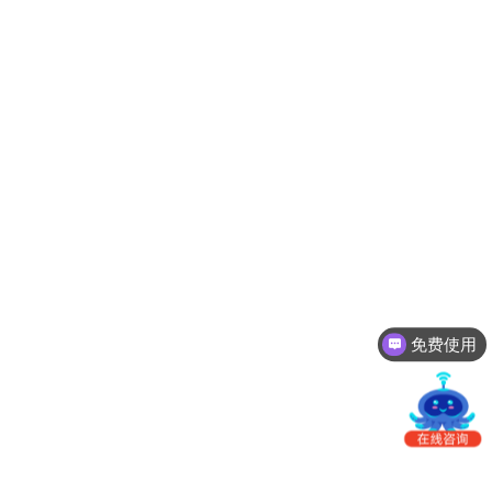
南
更新日志
办
事
我的账户
处：
深
CargoWare
圳
市
eTower
罗
湖
沃行之家
区
笋
岗
梅
免费使用
园
路
75
号
润
弘