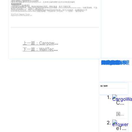
[修复]调整客户编码映射导入的逻辑
[修复]用友畅捷通导出合作伙伴的Excel，往来单位编码调整为合作伙伴映射的编码
客
系统配置更新
【系统维护 - 基本配置】
CargoWareFBA
[功能]验证规则配置页签，数据变更的验证类型，增加“船名、航次”的验证项
行
[功能]配置管理页签，增加“是否启用不同结算单位合并销账（WriteoffByDifferentAccount）”的配置参数，可选
项为0（不启用），1（启用），默认值为0
[功能]配置管理页签，增加“是否启用合同信控条款同步轮询任务，每天24点轮询，必须配置总公司
服：
(ExecuteSyschronizeContractJob)”的配置参数，可选项为0（不启用），1（启用），默认值为0
WallTech Support Team
support@walltechsystem.cn
CargoWareB2B
信
400-
665-
息
微信小程序
9211（转
技
BI大数据分析
808）
上一篇：Cargoware更新日志
术
下一篇：WallTech全生态赋能国际物流
跨境电商
有
限
深度解析
企业动态
行业资讯
eTower
CargoWare
跨境电商
国际货运代理
SaaS云技术
国际物流
邮
eTower 小包系
箱：
公
统
marketing@wall
司
eTower 头程/
热门推荐
版
海外仓系统
权
总
CargoWare
所
CargoWareX
部：
上
国际货运代理软件云服务平台
有
新闻中心
海
沪
eTower
市