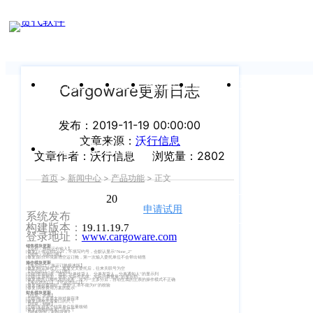
新闻中心
我们前行的脚步 从未停止
申请试用
产
品介绍视
频
关于沃行
产品
价格
客户案例
新闻资讯
支持中心
Cargoware更新日志
关于我们
Copyright
发布：2019-11-19 00:00:00
产
文章来源：
沃行信息
©
公司介绍
品
运价与货盘
我的账户
文章作者：沃行信息
浏览量：2802
咨
2020
首页
>
新闻中心
>
产品功能
>
正文
渠道代理人计划
询：
WallTech.
2019.11.19
400-
All
申请试用
语言
加入我们
系统发布
665-
构建版本：
19.11.19.7
Rights
登录地址：
www.cargoware.com
9211（转
沃行产品
Reserved.
销售模块更新
【运价 - 整箱运价输入】
[修复]上传运价Excel，不填写约号，会默认显示“None_2”
【销售 - 远程订舱】
830）
[修复]部分环境新增空运订舱，第一次输入委托单位不会带出销售
操作模块更新
【海运出口 - 海运订舱极速版】
上
[修复]特定操作下，重复交叉委托后，往来关联号为空
国际货代
【空运出口 - 空运订舱】
[功能]查询列表，增加“分单收货人、分单发货人、分单通知人”的显示列
[功能]主票界面，增加“实际件毛体、实际计费重量”的显示列
[修复]委托订舱性质的业务，改为一主多分后，自动生成的主票的操作模式不正确
【海运进出口】【空运进出口】
[修复]保存费用时，增加“汇率不能为0”的校验
售
海
[修复]调整费用方案的提示
财务模块更新
【结算 - 开票】
[功能]电子发票支持对接容津
[修复]调整开票窗口的尺寸
【结算 - 销账】
后
CargoWare
[功能]支持多个结算单位批量核销
沃
[修复]调整销账窗口的尺寸
【财务管理 - 初始设置】