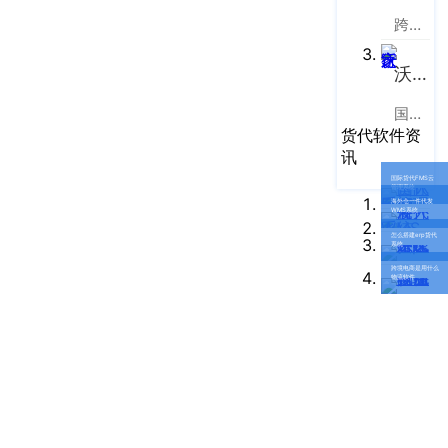
企业新闻
ICP
虹
跨境电商物流协同云服务平台
备
口
产品功能
区
14001465
沃行之家
周
号-2
行业资讯
家
国际物流B2B电商平台
网
嘴
货代软件资
客户案例
站
路
讯
669
地
国际货代FMS云
CargoWare
管理系统
号
海外仓一件代发
图
WMS系统
中
eTower
怎么搭建erp货代
系统
垠
沪
跨境电商是用什么
广
支持中心
物流软件
公
场
网
新手指南
A
安
座
培训视频
9
备
楼
31011002002106
FAQ
华
号