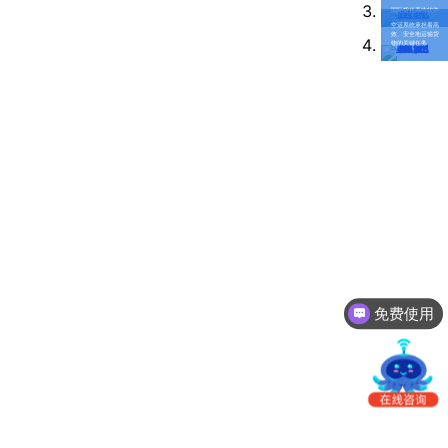
南
国际货代系统软件
更新日志
空运系统承担着高
办
效、安全地运输货
物的关键任务
事
我的账户
处：
深
CargoWare
圳
市
eTower
罗
湖
沃行之家
区
笋
岗
梅
免费使用
园
路
75
号
润
弘