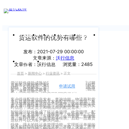
新闻中心
我们前行的脚步 从未停止
申请试用
产
品介绍视
频
关于沃行
产品
价格
客户案例
新闻资讯
支持中心
货运软件的优势有哪些？
关于我们
Copyright
发布：2021-07-29 00:00:00
产
文章来源：
沃行信息
©
公司介绍
品
运价与货盘
我的账户
文章作者：沃行信息
浏览量：2485
咨
2020
首页
>
新闻中心
>
行业资讯
>
正文
渠道代理人计划
询：
WallTech.
货运软件借助成熟的因特网技术，一般是通过网
400-
页和客户两种形式来保证配货信息的及时性和互
All
申请试用
语言
动性，实现物流、货源信息的网络化，缩短配货
加入我们
时间，提高配货效率，减少或杜绝运输车空载现
象，满足运输公司及货主的配货需求。
665-
Rights
9211（转
客户提供配货信息发布、查询功能。物流商和货
沃行产品
主可以通过客户端自主发布配货信息，货源、车
Reserved.
源信息将实时显示在信息列表中，这样就能让跟
多人通过网络查询信息，为物流商和货主提供实
830）
时信息，满足货主和物流商的配货需求。
上
智能货运软件集成了托运单管理、收货管理、配
国际货代
送管理、发货管理、库存管理、收款管理、汇款
管理、帐务管理、车辆管理、会员管理、数据传
送、银行代理、短信通知等模块。后勤一点通货
运软件可以为客户解决问题。
售
海
快捷、强大的托运单管理功能，实现托运单据的
输入和打印出指定的托运单。严格、灵活、严谨
后
CargoWare
的运费管理功能，确保公司日常现金流量的管
沃