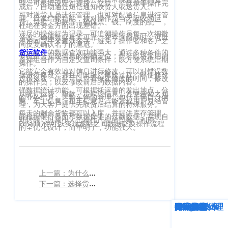
理。可根据设定对提货、交款、汇款单等操作完
成后，自动通过短信通知收货人或送货人。
客
CargoWareFBA
可对送货人员进行管理，也可对配送信息进行管
行
理。日常结帐功能，核对操作员当天应收的运
服：
费、货款、垫款等，确保票、钱、制度的统一，
杜绝在资金方面出现差错。
CargoWareB2B
信
400-
详尽的操作行为记录，可追溯操作员每一次细微
修改，确保数据真实可靠。在查询商品时，可以
使用同音字来查询名字，避免了操作者和客户之
间反复确认名字的尴尬。
665-
息
微信小程序
货运软件
的数据查询功能强大，通过多种条件的
有机组合实现信息的精确定位，也可以将常用的
9211（转
条件组合作为自定义查询条件，以方便系统后期
技
BI大数据分析
操作。
808）
它能安全有效地对信息进行修改，可以对错误数
据进行修改，并且可以跟踪修改过程，即使修改
术
过很多次，仍然可以查看每次修改的时间，修改
的操作员，以及修改前后的数据内容。
跨境电商
强数据统计功能，可根据托运单的发出地点，分
有
别统计运费、垫款、货款等信息，方便合站之间
的业务结算。运输车辆的管理，包括车辆自身信
息、车主信息、租车信息等。能完成用户月结管
理，为大客户提供先取货后结算的特殊服务。
限
邮
eTower 小包系
每天的剩余货物都可以入库，并提供库存管理。
能根据银行界面和数据库中的付款数据，实现自
动转账，以减少人工操作产生的误差。利用
箱：
公
Email邮件可以实现多站之间数据交换操作流程
的全优化设计，简单明了，功能强大。
统
marketing@wall
司
eTower 头程/
版
海外仓系统
权
总
上一篇：为什么有的企业会觉得货运管理系统贵？
下一篇：选择货运软件时，选择的越贵越好还是有哪些具体标准？
所
CargoWareX
部：
上
有
新闻中心
深度解析
企业动态
行业资讯
eTower
CargoWare
跨境电商
国际货运代理
SaaS云技术
国际物流
海
沪
市