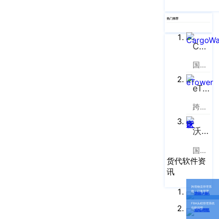
企业新闻
ICP
虹
备
口
热门推荐
产品功能
区
14001465
周
号-2
CargoWare
行业资讯
家
网
嘴
国际货运代理软件云服务平台
客户案例
站
路
669
eTower
地
CargoWare
号
图
跨境电商物流协同云服务平台
中
eTower
垠
沪
沃行之家
广
支持中心
公
场
国际物流B2B电商平台
网
新手指南
A
货代软件资
安
座
讯
培训视频
9
备
跨境物流管理系
楼
统：订单管理
31011002002106
FAQ
FBA头程管理系统
功能说明
华
号