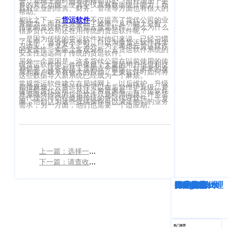
合，实现了随时随地的移动办公，而且增加了更
多的其它功能，使其不仅具有数据统计能力，而
且对企业的经营、财务、管理等方面也有很大的
客
帮助。
CargoWareFBA
行
相比之下，云
货运软件
不仅提高了货代公司的业
服：
务能力，而且大大提高了效率。从功能上分析，
传统的货运软件远不如云货运软件。那么为什么
CargoWareB2B
很多货代公司还在用传统的货运软件呢？
信
400-
一是因为传统的货运软件对他们来说，已经习惯
了上手，当业务不多时，自以为换货运软件再学
665-
息
习适应，意义不大。另外，为了考虑云货运软件
微信小程序
的安全性，实际上客观分析，云货运软件系统的
安全性远远高于传统的货运软件。
9211（转
技
另外一个原因是，许多货代公司在以前使用的传
BI大数据分析
统货运软件中，件中保留了大量的用户信息和交
易信息，这些都是宝贵的业务数据，对未来的发
808）
展和客户联系有很大的帮助。更换软件时如何将
这些数据导入新系统已经成为一个麻烦。
术
常规货运软件建立在局域网上，以后维护，升级
跨境电商
都很麻烦。云货运软件可以在后台维护升级，并
提供给货代公司。从这个角度来看，云货运软件
有
逐渐取缔传统的货运软件只是时间问题。许多货
运代理公司仍在使用传统的货运代理软件。一方
面，他们认为这些低端操作可以满足他们的业务
需求，另一方面，他们也需要一个适应期。
限
邮
eTower 小包系
箱：
公
统
marketing@wall
司
eTower 头程/
上一篇：选择一个货运软件时应该优先考虑的因素
版
海外仓系统
下一篇：请查收：黄金周停航计划！官方理由“提高船期可靠性”，你怎么看？
权
总
所
CargoWareX
部：
深度解析
企业动态
行业资讯
eTower
CargoWare
跨境电商
国际货运代理
SaaS云技术
国际物流
上
有
新闻中心
海
沪
市
热门推荐