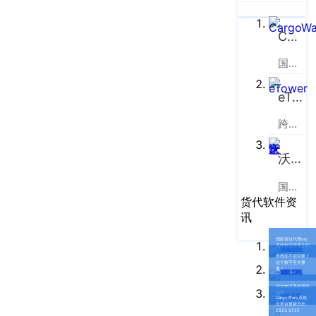
企业新闻
ICP
虹
备
口
产品功能
CargoWare
区
14001465
周
国际货运代理软件云服务平台
号-2
行业资讯
家
网
嘴
eTower
客户案例
站
路
跨境电商物流协同云服务平台
669
地
CargoWare
号
图
沃行之家
中
eTower
垠
沪
国际物流B2B电商平台
广
支持中心
货代软件资
公
场
讯
网
新手指南
A
国际货运代理erp
安
座
系统物流管理介绍
美线能不能回暖？
培训视频
9
备
这个数字至关重
要！
楼
31011002002106
货代物流系统报价
FAQ
管理
CargoWare系统
华
号
云平台更新日志
2023.07.25