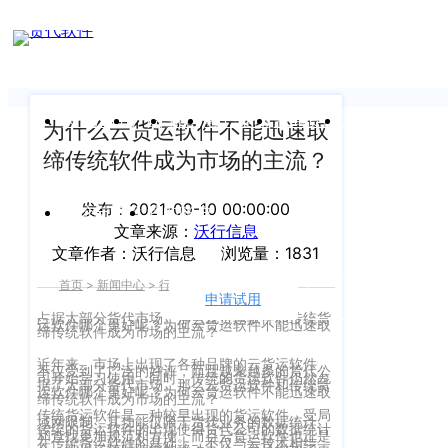
新闻中心
我们前行的脚步 从未停止
申请试用
产
品介绍视
频
关于沃行
产品
价格
客户案例
新闻资讯
支持中心
为什么云货运软件不能迅速取
缔传统软件成为市场的主流？
关于我们
Copyright
产
©
发布：2021-09-10 00:00:00
公司介绍
品
运价与货盘
我的账户
文章来源：
沃行信息
咨
2020
文章作者：沃行信息
浏览量：1831
渠道代理人计划
询：
WallTech.
首页
>
新闻中心
>
行业资讯
>
正文
400-
All
申请试用
语言
加入我们
665-
占据大部分货代市场。那么云货运软件和传统货
运软件哪个更好呢？为何云货运软件不能迅速取
Rights
缔传统软件成为市场的主流？
9211（转
沃行产品
Reserved.
近年来，市场上出现了各种品牌的云货运软件，
830）
不仅受到了广泛的好评，而且越来越多的货代公
司开始学习使用。同时，传统的货运软件仍然占
据了大部分货代市场。那么云货运软件和传统货
上
运软件哪个更好呢？为何云货运软件不能迅速取
国际货代
缔传统软件成为市场的主流？
传统货运软件是一种较早出现的货运软件，受局
售
海
域网限制，其功能仅限于货代业务的数据统计。
传统的货运软件的出现使得货代公司的数据统计
和查找更加规范和方便。而且云货运软件也正是
后
CargoWare
在传统货运软件的基础上，不仅与云技术相结
沃