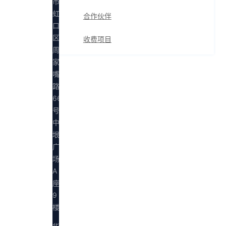
市
虹
合作伙伴
口
区
收费项目
周
家
嘴
路
669
号
中
垠
广
场
A
座
9
楼