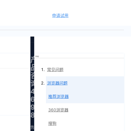
申请试用
语言
FAQ
产
品
常见问题
咨
询：
浏览器问题
400-
推荐浏览器
665-
9211（转
360浏览器
830）
搜狗
售